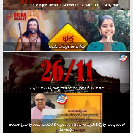
Lets celebrate Vijay Diwas in Conversation with Lt Cdr Bijay Nair
ದಾಸವರೇಣ್ಯ ಕನಕದಾಸರು
26/11 ಮುಂಬೈ ಉಗ್ರ ದಾಳಿಯ ಕಹಿ ನೆನಪಿಗೆ 12 ವರ್ಷ
ಅಯೋಧ್ಯೆಯ ಶ್ರೀರಾಮ ಮಂದಿರ ವಿನ್ಯಾಸಕಾರ, ದೇಶದ ಹೆಮ್ಮೆಯ ಶಿಲ್ಪಿ ಶ್ರೀ ಚಂದ್ರಕಾಂತ್‌
ಸೋಂಪುರ