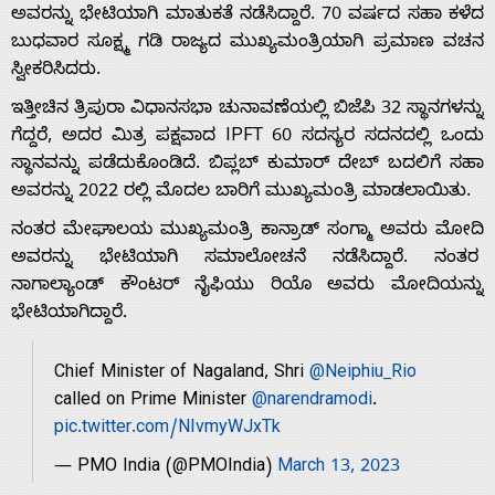
ಅವರನ್ನು ಭೇಟಿಯಾಗಿ ಮಾತುಕತೆ ನಡೆಸಿದ್ದಾರೆ. 70 ವರ್ಷದ ಸಹಾ ಕಳೆದ
ಬುಧವಾರ ಸೂಕ್ಷ್ಮ ಗಡಿ ರಾಜ್ಯದ ಮುಖ್ಯಮಂತ್ರಿಯಾಗಿ ಪ್ರಮಾಣ ವಚನ
ಸ್ವೀಕರಿಸಿದರು.
ಇತ್ತೀಚಿನ ತ್ರಿಪುರಾ ವಿಧಾನಸಭಾ ಚುನಾವಣೆಯಲ್ಲಿ ಬಿಜೆಪಿ 32 ಸ್ಥಾನಗಳನ್ನು
Home
ಗೆದ್ದರೆ, ಅದರ ಮಿತ್ರ ಪಕ್ಷವಾದ IPFT 60 ಸದಸ್ಯರ ಸದನದಲ್ಲಿ ಒಂದು
ಸ್ಥಾನವನ್ನು ಪಡೆದುಕೊಂಡಿದೆ. ಬಿಪ್ಲಬ್ ಕುಮಾರ್ ದೇಬ್ ಬದಲಿಗೆ ಸಹಾ
ಅವರನ್ನು 2022 ರಲ್ಲಿ ಮೊದಲ ಬಾರಿಗೆ ಮುಖ್ಯಮಂತ್ರಿ ಮಾಡಲಾಯಿತು.
About
ನಂತರ ಮೇಘಾಲಯ ಮುಖ್ಯಮಂತ್ರಿ ಕಾನ್ರಾಡ್ ಸಂಗ್ಮಾ ಅವರು ಮೋದಿ
ಅವರನ್ನು ಭೇಟಿಯಾಗಿ ಸಮಾಲೋಚನೆ ನಡೆಸಿದ್ದಾರೆ. ನಂತರ
Us
ನಾಗಾಲ್ಯಾಂಡ್ ಕೌಂಟರ್ ನೈಫಿಯು ರಿಯೊ ಅವರು ಮೋದಿಯನ್ನು
ಭೇಟಿಯಾಗಿದ್ದಾರೆ.
Advertise
Chief Minister of Nagaland, Shri
@Neiphiu_Rio
called on Prime Minister
@narendramodi
.
With
pic.twitter.com/NIvmyWJxTk
— PMO India (@PMOIndia)
March 13, 2023
s