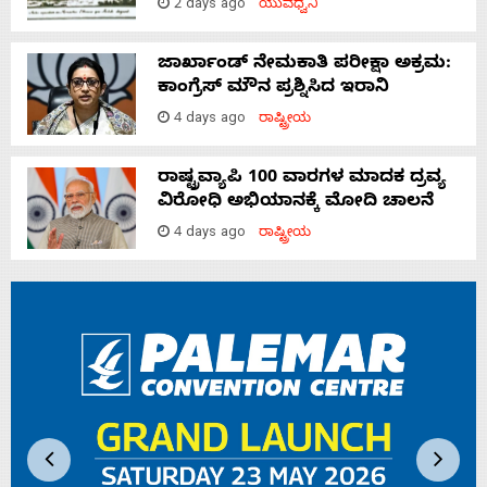
2 days ago
ಯುವಧ್ವನಿ
ಜಾರ್ಖಾಂಡ್‌ ನೇಮಕಾತಿ ಪರೀಕ್ಷಾ ಅಕ್ರಮ:
ಕಾಂಗ್ರೆಸ್‌ ಮೌನ ಪ್ರಶ್ನಿಸಿದ ಇರಾನಿ
4 days ago
ರಾಷ್ಟ್ರೀಯ
ರಾಷ್ಟ್ರವ್ಯಾಪಿ 100 ವಾರಗಳ ಮಾದಕ ದ್ರವ್ಯ
ವಿರೋಧಿ ಅಭಿಯಾನಕ್ಕೆ ಮೋದಿ ಚಾಲನೆ
4 days ago
ರಾಷ್ಟ್ರೀಯ