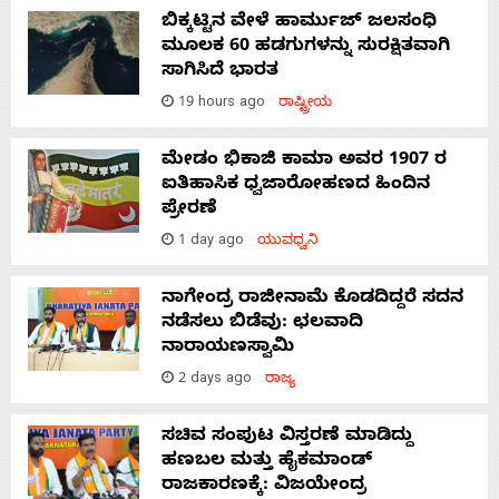
ಬಿಕ್ಕಟ್ಟಿನ ವೇಳೆ ಹಾರ್ಮುಜ್ ಜಲಸಂಧಿ
ಮೂಲಕ 60 ಹಡಗುಗಳನ್ನು ಸುರಕ್ಷಿತವಾಗಿ
ಸಾಗಿಸಿದೆ ಭಾರತ
19 hours ago
ರಾಷ್ಟ್ರೀಯ
ಮೇಡಂ ಭಿಕಾಜಿ ಕಾಮಾ ಅವರ 1907 ರ
ಐತಿಹಾಸಿಕ ಧ್ವಜಾರೋಹಣದ ಹಿಂದಿನ
ಪ್ರೇರಣೆ
1 day ago
ಯುವಧ್ವನಿ
ನಾಗೇಂದ್ರ ರಾಜೀನಾಮೆ ಕೊಡದಿದ್ದರೆ ಸದನ
ನಡೆಸಲು ಬಿಡೆವು: ಛಲವಾದಿ
ನಾರಾಯಣಸ್ವಾಮಿ
2 days ago
ರಾಜ್ಯ
ಸಚಿವ ಸಂಪುಟ ವಿಸ್ತರಣೆ ಮಾಡಿದ್ದು
ಹಣಬಲ ಮತ್ತು ಹೈಕಮಾಂಡ್
ರಾಜಕಾರಣಕ್ಕೆ: ವಿಜಯೇಂದ್ರ