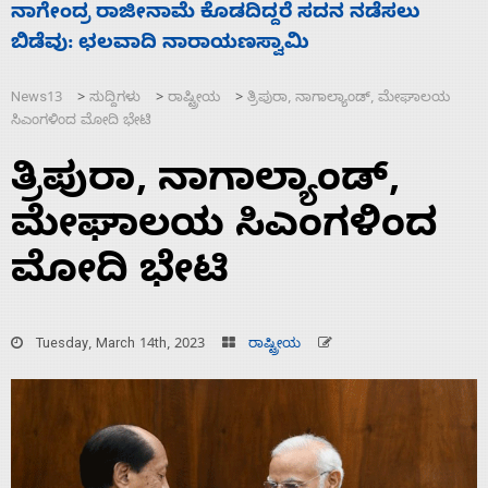
ಸಚಿವ ಸಂಪುಟ ವಿಸ್ತರಣೆ ಮಾಡಿದ್ದು ಹಣಬಲ ಮತ್ತು
‘
ಹೈಕಮಾಂಡ್ ರಾಜಕಾರಣಕ್ಕೆ: ವಿಜಯೇಂದ್ರ
ಮ
News13
ಸುದ್ದಿಗಳು
ರಾಷ್ಟ್ರೀಯ
ತ್ರಿಪುರಾ, ನಾಗಾಲ್ಯಾಂಡ್, ಮೇಘಾಲಯ
>
>
>
ಸಿಎಂಗಳಿಂದ ಮೋದಿ ಭೇಟಿ
ತ್ರಿಪುರಾ, ನಾಗಾಲ್ಯಾಂಡ್,
ಮೇಘಾಲಯ ಸಿಎಂಗಳಿಂದ
ಮೋದಿ ಭೇಟಿ
Tuesday, March 14th, 2023
ರಾಷ್ಟ್ರೀಯ