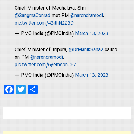
Chief Minister of Meghalaya, Shri
@SangmaConrad
met PM
@narendramodi
.
Contact
pic.twitter.com/43ithN2Z3D
Us
— PMO India (@PMOIndia)
March 13, 2023
Chief Minister of Tripura,
@DrManikSaha2
called
on PM
@narendramodi
.
pic.twitter.com/6yemsbhCE7
— PMO India (@PMOIndia)
March 13, 2023
Facebook
Twitter
Share