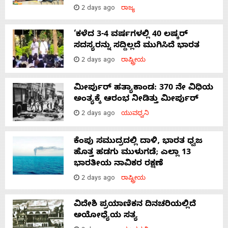
2 days ago
ರಾಜ್ಯ
‘ಕಳೆದ 3-4 ವರ್ಷಗಳಲ್ಲಿ 40 ಲಷ್ಕರ್
ಸದಸ್ಯರನ್ನು ಸದ್ದಿಲ್ಲದೆ ಮುಗಿಸಿದೆ ಭಾರತ
2 days ago
ರಾಷ್ಟ್ರೀಯ
ಮೀರ್ಪುರ್ ಹತ್ಯಾಕಾಂಡ: 370 ನೇ ವಿಧಿಯ
ಅಂತ್ಯಕ್ಕೆ ಆರಂಭ ನೀಡಿತ್ತು ಮೀರ್ಪುರ್
2 days ago
ಯುವಧ್ವನಿ
ಕೆಂಪು ಸಮುದ್ರದಲ್ಲಿ ದಾಳಿ, ಭಾರತ ಧ್ವಜ
ಹೊತ್ತ ಹಡಗು ಮುಳುಗಡೆ; ಎಲ್ಲಾ 13
ಭಾರತೀಯ ನಾವಿಕರ ರಕ್ಷಣೆ
2 days ago
ರಾಷ್ಟ್ರೀಯ
ವಿದೇಶಿ ಪ್ರಯಾಣಿಕನ ದಿನಚರಿಯಲ್ಲಿದೆ
ಅಯೋಧ್ಯೆಯ ಸತ್ಯ