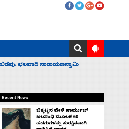
ಹೈಕಮಾಂಡ್ ರಾಜಕಾರಣಕ್ಕೆ: ವಿಜಯೇಂದ್ರ
‘ಕಳೆದ 3-4 
Recent News
ಬಿಕ್ಕಟ್ಟಿನ ವೇಳೆ ಹಾರ್ಮುಜ್
ಜಲಸಂಧಿ ಮೂಲಕ 60
ಹಡಗುಗಳನ್ನು ಸುರಕ್ಷಿತವಾಗಿ