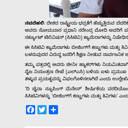
Us
ನವದೆಹಲಿ
: ದೇಶದ ರಾಷ್ಟ್ರೀಯ ಭದ್ರತೆಗೆ ಹೆಚ್ಚುತ್ತಿರುವ 
Advertise
ಅವರು ಸೋಮವಾರ ಪ್ರಧಾನಿ ನರೇಂದ್ರ ಮೋದಿ ಅವರಿಗೆ ಪತ್ರ
ಸರ್ಕ್ಯೂಟ್ ಟೆಲಿವಿಷನ್ (ಸಿಸಿಟಿವಿ) ಕ್ಯಾಮೆರಾಗಳನ್ನು ನಿಷೇಧಿಸು
With
ಈ ಸಿಸಿಟಿವಿ ಕ್ಯಾಮೆರಾಗಳು ಬೀಜಿಂಗ್‌ಗೆ ಕಣ್ಣುಗಳು ಮತ್ತು ಕಿ
ಬಳಸುವುದರ ವಿರುದ್ಧ ಜನರಿಗೆ ಶಿಕ್ಷಣ ನೀಡುವ ಸಾರ್ವಜನಿಕ ಜಾ
s
ತಮ್ಮ ಪತ್ರದಲ್ಲಿ ಅವರು ಚೀನೀ ಹ್ಯಾಕರ್‌ಗಳು ನಿಯಮಿತವಾಗಿ
ನೈಜ ನಿಯಂತ್ರಣ ರೇಖೆ (ಎಲ್‌ಎಸಿ) ಬಳಿಯ ಏಳು ಪ್ರಮುಖ ವಿದ
Contact
ತಳ್ಳುವ ಪ್ರಯತ್ನವನ್ನು ವಿಫಲಗೊಳಿಸಲಾಗಿದೆ ಎಂದು ಉಲ್ಲೇಖಿಸಿ
‘ದಿ ಚೈನಾ ಸ್ನೂಪಿಂಗ್ ಮೆನೇಸ್’ ಶೀರ್ಷಿಕೆಯ ವರದಿಯೊಂದ
Us
ಸಿಸಿಟಿವಿಗಳನ್ನು ‘ಬೀಜಿಂಗ್‌ಗೆ ಕಣ್ಣುಗಳು ಮತ್ತು ಕಿವಿಗಳು’ ಎಂ
Facebook
Twitter
Share