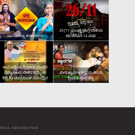
26/11 ಮುಂಬೈ ಉಗ್ರ ದಾಳಿಯ
ದಾಸವರೇಣ್ಯ ಕನಕದಾಸರು
ಕಹಿ ನೆನಪಿಗೆ 12 ವರ್ಷ
ಅಯೋಧ್ಯೆಯ ಶ್ರೀರಾಮ ಮಂದಿರ
ವಿನ್ಯಾಸಕಾರ, ದೇಶದ ಹೆಮ್ಮೆಯ
ಬೀದಿ ಶ್ವಾನಗಳ ಶ್ವಾಸದಂತಿರುವ
ಶಿಲ್ಪಿ ಶ್ರೀ ಚಂದ್ರಕಾಂತ್‌ ಸೋಂಪುರ
ಶ್ರೀಮತಿ ರಜನಿ ಶೆಟ್ಟಿ
 inbox. subscribe Now