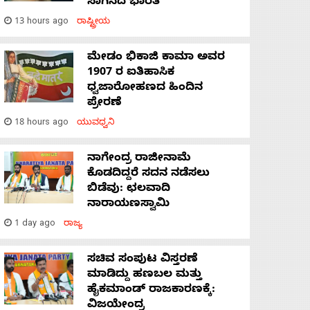
ಸಾಗಿಸಿದೆ ಭಾರತ
13 hours ago
ರಾಷ್ಟ್ರೀಯ
ಮೇಡಂ ಭಿಕಾಜಿ ಕಾಮಾ ಅವರ
1907 ರ ಐತಿಹಾಸಿಕ
ಧ್ವಜಾರೋಹಣದ ಹಿಂದಿನ
ಪ್ರೇರಣೆ
18 hours ago
ಯುವಧ್ವನಿ
ನಾಗೇಂದ್ರ ರಾಜೀನಾಮೆ
ಕೊಡದಿದ್ದರೆ ಸದನ ನಡೆಸಲು
ಬಿಡೆವು: ಛಲವಾದಿ
ನಾರಾಯಣಸ್ವಾಮಿ
1 day ago
ರಾಜ್ಯ
ಸಚಿವ ಸಂಪುಟ ವಿಸ್ತರಣೆ
ಮಾಡಿದ್ದು ಹಣಬಲ ಮತ್ತು
ಹೈಕಮಾಂಡ್ ರಾಜಕಾರಣಕ್ಕೆ:
ವಿಜಯೇಂದ್ರ