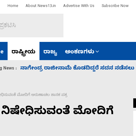
Home
About News13.in
Advertise With Us
Subscribe Now
e
ರಾಷ್ಟ್ರೀಯ
ರಾಜ್ಯ
ಅಂಕಣಗಳು
ಸಚಿವ ಸಂಪುಟ ವಿಸ್ತರಣೆ ಮಾಡಿದ್ದು ಹಣಬಲ ಮತ್ತು 
g News :
ನಿಷೇಧಿಸುವಂತೆ ಮೋದಿಗೆ ಅರುಣಾಚಲ ಶಾಸಕ ಪತ್ರ
ರಾ ನಿಷೇಧಿಸುವಂತೆ ಮೋದಿಗೆ