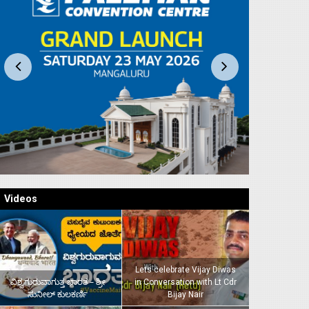
Videos
Lets celebrate Vijay Diwas
ವಿಶ್ವಗುರುವಾಗುತ್ತ ಭಾರತ – ಶ್ರೀ
in Conversation with Lt Cdr
ಸುನೀಲ್‌ ಕುಲಕರ್ಣಿ
Bijay Nair