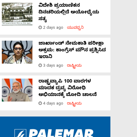
ವಿದೇಶಿ ಪ್ರಯಾಣಿಕನ
ದಿನಚರಿಯಲ್ಲಿದೆ ಅಯೋಧ್ಯೆಯ
ಸತ್ಯ
2 days ago
ಯುವಧ್ವನಿ
ಜಾರ್ಖಾಂಡ್‌ ನೇಮಕಾತಿ ಪರೀಕ್ಷಾ
ಅಕ್ರಮ: ಕಾಂಗ್ರೆಸ್‌ ಮೌನ ಪ್ರಶ್ನಿಸಿದ
ಇರಾನಿ
3 days ago
ರಾಷ್ಟ್ರೀಯ
ರಾಷ್ಟ್ರವ್ಯಾಪಿ 100 ವಾರಗಳ
ಮಾದಕ ದ್ರವ್ಯ ವಿರೋಧಿ
ಅಭಿಯಾನಕ್ಕೆ ಮೋದಿ ಚಾಲನೆ
4 days ago
ರಾಷ್ಟ್ರೀಯ