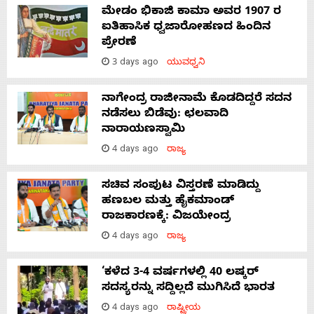
ಮೇಡಂ ಭಿಕಾಜಿ ಕಾಮಾ ಅವರ 1907 ರ
ಐತಿಹಾಸಿಕ ಧ್ವಜಾರೋಹಣದ ಹಿಂದಿನ
ಪ್ರೇರಣೆ
3 days ago
ಯುವಧ್ವನಿ
ನಾಗೇಂದ್ರ ರಾಜೀನಾಮೆ ಕೊಡದಿದ್ದರೆ ಸದನ
ನಡೆಸಲು ಬಿಡೆವು: ಛಲವಾದಿ
ನಾರಾಯಣಸ್ವಾಮಿ
4 days ago
ರಾಜ್ಯ
ಸಚಿವ ಸಂಪುಟ ವಿಸ್ತರಣೆ ಮಾಡಿದ್ದು
ಹಣಬಲ ಮತ್ತು ಹೈಕಮಾಂಡ್
ರಾಜಕಾರಣಕ್ಕೆ: ವಿಜಯೇಂದ್ರ
4 days ago
ರಾಜ್ಯ
‘ಕಳೆದ 3-4 ವರ್ಷಗಳಲ್ಲಿ 40 ಲಷ್ಕರ್
ಸದಸ್ಯರನ್ನು ಸದ್ದಿಲ್ಲದೆ ಮುಗಿಸಿದೆ ಭಾರತ
4 days ago
ರಾಷ್ಟ್ರೀಯ