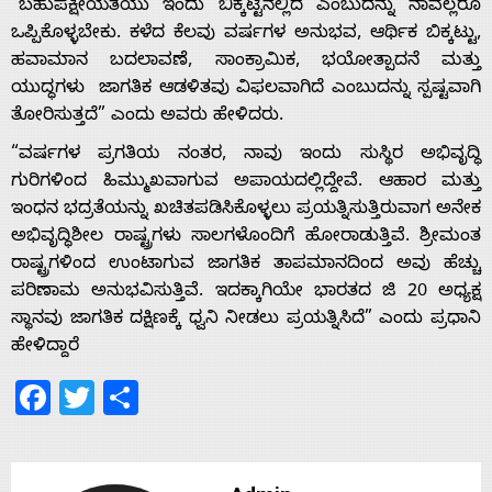
“ಬಹುಪಕ್ಷೀಯತೆಯು ಇಂದು ಬಿಕ್ಕಟ್ಟಿನಲ್ಲಿದೆ ಎಂಬುದನ್ನು ನಾವೆಲ್ಲರೂ
ಒಪ್ಪಿಕೊಳ್ಳಬೇಕು. ಕಳೆದ ಕೆಲವು ವರ್ಷಗಳ ಅನುಭವ, ಆರ್ಥಿಕ ಬಿಕ್ಕಟ್ಟು,
ಹವಾಮಾನ ಬದಲಾವಣೆ, ಸಾಂಕ್ರಾಮಿಕ, ಭಯೋತ್ಪಾದನೆ ಮತ್ತು
ಯುದ್ಧಗಳು ಜಾಗತಿಕ ಆಡಳಿತವು ವಿಫಲವಾಗಿದೆ ಎಂಬುದನ್ನು ಸ್ಪಷ್ಟವಾಗಿ
Home
ತೋರಿಸುತ್ತದೆ” ಎಂದು ಅವರು ಹೇಳಿದರು.
“ವರ್ಷಗಳ ಪ್ರಗತಿಯ ನಂತರ, ನಾವು ಇಂದು ಸುಸ್ಥಿರ ಅಭಿವೃದ್ಧಿ
About
ಗುರಿಗಳಿಂದ ಹಿಮ್ಮುಖವಾಗುವ ಅಪಾಯದಲ್ಲಿದ್ದೇವೆ. ಆಹಾರ ಮತ್ತು
ಇಂಧನ ಭದ್ರತೆಯನ್ನು ಖಚಿತಪಡಿಸಿಕೊಳ್ಳಲು ಪ್ರಯತ್ನಿಸುತ್ತಿರುವಾಗ ಅನೇಕ
Us
ಅಭಿವೃದ್ಧಿಶೀಲ ರಾಷ್ಟ್ರಗಳು ಸಾಲಗಳೊಂದಿಗೆ ಹೋರಾಡುತ್ತಿವೆ. ಶ್ರೀಮಂತ
ರಾಷ್ಟ್ರಗಳಿಂದ ಉಂಟಾಗುವ ಜಾಗತಿಕ ತಾಪಮಾನದಿಂದ ಅವು ಹೆಚ್ಚು
ಪರಿಣಾಮ ಅನುಭವಿಸುತ್ತಿವೆ. ಇದಕ್ಕಾಗಿಯೇ ಭಾರತದ ಜಿ 20 ಅಧ್ಯಕ್ಷ
Advertise
ಸ್ಥಾನವು ಜಾಗತಿಕ ದಕ್ಷಿಣಕ್ಕೆ ಧ್ವನಿ ನೀಡಲು ಪ್ರಯತ್ನಿಸಿದೆ” ಎಂದು ಪ್ರಧಾನಿ
ಹೇಳಿದ್ದಾರೆ
With
Facebook
Twitter
Share
s