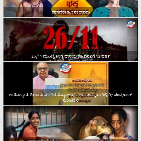
ದಾಸವರೇಣ್ಯ ಕನಕದಾಸರು
26/11 ಮುಂಬೈ ಉಗ್ರ ದಾಳಿಯ ಕಹಿ ನೆನಪಿಗೆ 12 ವರ್ಷ
ಅಯೋಧ್ಯೆಯ ಶ್ರೀರಾಮ ಮಂದಿರ ವಿನ್ಯಾಸಕಾರ, ದೇಶದ ಹೆಮ್ಮೆಯ ಶಿಲ್ಪಿ ಶ್ರೀ ಚಂದ್ರಕಾಂತ್‌
ಸೋಂಪುರ