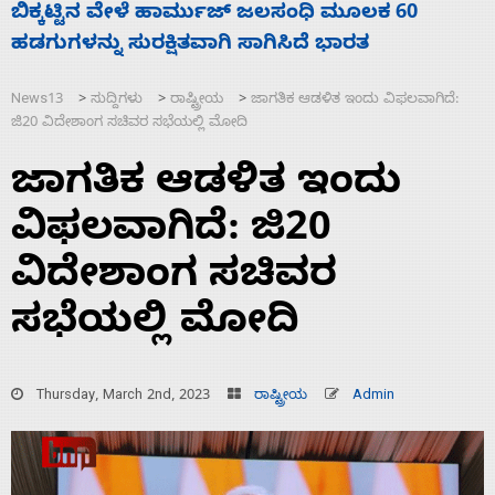
ನಾಗೇಂದ್ರ ರಾಜೀನಾಮೆ ಕೊಡದಿದ್ದರೆ ಸದನ ನಡೆಸಲು
ಸ
ಬಿಡೆವು: ಛಲವಾದಿ ನಾರಾಯಣಸ್ವಾಮಿ
ಹ
News13
ಸುದ್ದಿಗಳು
ರಾಷ್ಟ್ರೀಯ
ಜಾಗತಿಕ ಆಡಳಿತ ಇಂದು ವಿಫಲವಾಗಿದೆ:
>
>
>
ಜಿ20 ವಿದೇಶಾಂಗ ಸಚಿವರ ಸಭೆಯಲ್ಲಿ ಮೋದಿ
ಜಾಗತಿಕ ಆಡಳಿತ ಇಂದು
ವಿಫಲವಾಗಿದೆ: ಜಿ20
ವಿದೇಶಾಂಗ ಸಚಿವರ
ಸಭೆಯಲ್ಲಿ ಮೋದಿ
Thursday, March 2nd, 2023
ರಾಷ್ಟ್ರೀಯ
Admin