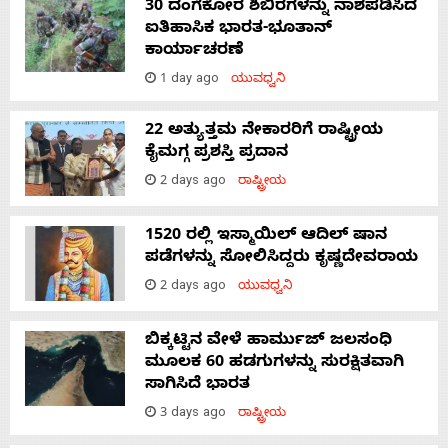
30 ದಂಗೆಕೋರ ಶಿಬಿರಗಳನ್ನು ನಾಶಪಡಿಸಿದ
ಐತಿಹಾಸಿಕ ಭಾರತ-ಭೂತಾನ್
ಕಾರ್ಯಾಚರಣೆ
1 day ago
ಯುವಧ್ವನಿ
22 ಅತ್ಯುತ್ತಮ ನೇಕಾರರಿಗೆ ರಾಷ್ಟ್ರೀಯ
ಕೈಮಗ್ಗ ಪ್ರಶಸ್ತಿ ಪ್ರದಾನ
2 days ago
ರಾಷ್ಟ್ರೀಯ
1520 ರಲ್ಲಿ ಇಸ್ಮಾಯಿಲ್ ಆದಿಲ್ ಷಾನ
ಪಡೆಗಳನ್ನು ಸೋಲಿಸಿದ್ದರು ಕೃಷ್ಣದೇವರಾಯ
2 days ago
ಯುವಧ್ವನಿ
ಬಿಕ್ಕಟ್ಟಿನ ವೇಳೆ ಹಾರ್ಮುಜ್ ಜಲಸಂಧಿ
ಮೂಲಕ 60 ಹಡಗುಗಳನ್ನು ಸುರಕ್ಷಿತವಾಗಿ
ಸಾಗಿಸಿದೆ ಭಾರತ
3 days ago
ರಾಷ್ಟ್ರೀಯ