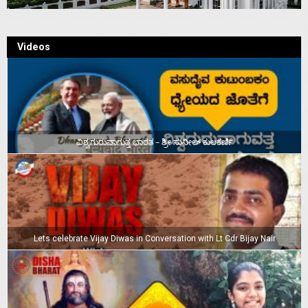
Videos
ವಿಶ್ವಗುರುವಾಗುತ್ತ ಭಾರತ – ಶ್ರೀ ಸುನೀಲ್‌ ಕುಲಕರ್ಣಿ
Lets celebrate Vijay Diwas in Conversation with Lt Cdr Bijay Nair