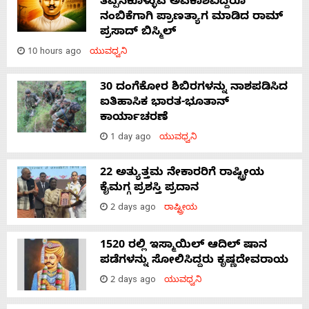
ತಪ್ಪಿಸಿಕೊಳ್ಳುವ ಅವಕಾಶವಿದ್ದರೂ
ನಂಬಿಕೆಗಾಗಿ ಪ್ರಾಣತ್ಯಾಗ ಮಾಡಿದ ರಾಮ್
ಪ್ರಸಾದ್ ಬಿಸ್ಮಿಲ್
10 hours ago
ಯುವಧ್ವನಿ
30 ದಂಗೆಕೋರ ಶಿಬಿರಗಳನ್ನು ನಾಶಪಡಿಸಿದ
ಐತಿಹಾಸಿಕ ಭಾರತ-ಭೂತಾನ್
ಕಾರ್ಯಾಚರಣೆ
1 day ago
ಯುವಧ್ವನಿ
22 ಅತ್ಯುತ್ತಮ ನೇಕಾರರಿಗೆ ರಾಷ್ಟ್ರೀಯ
ಕೈಮಗ್ಗ ಪ್ರಶಸ್ತಿ ಪ್ರದಾನ
2 days ago
ರಾಷ್ಟ್ರೀಯ
1520 ರಲ್ಲಿ ಇಸ್ಮಾಯಿಲ್ ಆದಿಲ್ ಷಾನ
ಪಡೆಗಳನ್ನು ಸೋಲಿಸಿದ್ದರು ಕೃಷ್ಣದೇವರಾಯ
2 days ago
ಯುವಧ್ವನಿ