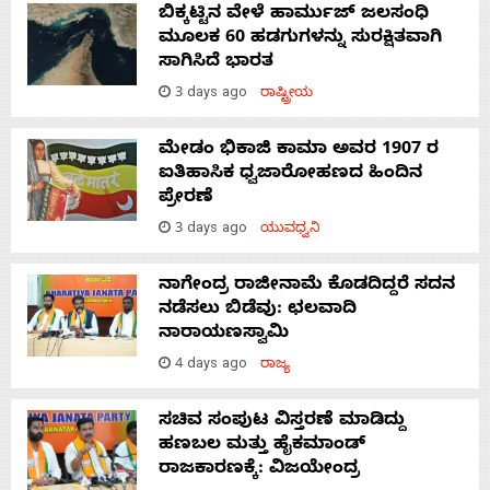
ಬಿಕ್ಕಟ್ಟಿನ ವೇಳೆ ಹಾರ್ಮುಜ್ ಜಲಸಂಧಿ
ಮೂಲಕ 60 ಹಡಗುಗಳನ್ನು ಸುರಕ್ಷಿತವಾಗಿ
ಸಾಗಿಸಿದೆ ಭಾರತ
3 days ago
ರಾಷ್ಟ್ರೀಯ
ಮೇಡಂ ಭಿಕಾಜಿ ಕಾಮಾ ಅವರ 1907 ರ
ಐತಿಹಾಸಿಕ ಧ್ವಜಾರೋಹಣದ ಹಿಂದಿನ
ಪ್ರೇರಣೆ
3 days ago
ಯುವಧ್ವನಿ
ನಾಗೇಂದ್ರ ರಾಜೀನಾಮೆ ಕೊಡದಿದ್ದರೆ ಸದನ
ನಡೆಸಲು ಬಿಡೆವು: ಛಲವಾದಿ
ನಾರಾಯಣಸ್ವಾಮಿ
4 days ago
ರಾಜ್ಯ
ಸಚಿವ ಸಂಪುಟ ವಿಸ್ತರಣೆ ಮಾಡಿದ್ದು
ಹಣಬಲ ಮತ್ತು ಹೈಕಮಾಂಡ್
ರಾಜಕಾರಣಕ್ಕೆ: ವಿಜಯೇಂದ್ರ