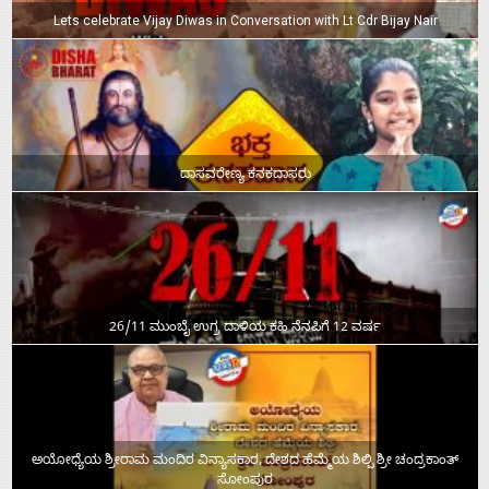
Lets celebrate Vijay Diwas in Conversation with Lt Cdr Bijay Nair
ದಾಸವರೇಣ್ಯ ಕನಕದಾಸರು
26/11 ಮುಂಬೈ ಉಗ್ರ ದಾಳಿಯ ಕಹಿ ನೆನಪಿಗೆ 12 ವರ್ಷ
ಅಯೋಧ್ಯೆಯ ಶ್ರೀರಾಮ ಮಂದಿರ ವಿನ್ಯಾಸಕಾರ, ದೇಶದ ಹೆಮ್ಮೆಯ ಶಿಲ್ಪಿ ಶ್ರೀ ಚಂದ್ರಕಾಂತ್‌
ಸೋಂಪುರ