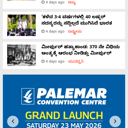
4 days ago
ರಾಜ್ಯ
‘ಕಳೆದ 3-4 ವರ್ಷಗಳಲ್ಲಿ 40 ಲಷ್ಕರ್
ಸದಸ್ಯರನ್ನು ಸದ್ದಿಲ್ಲದೆ ಮುಗಿಸಿದೆ ಭಾರತ
4 days ago
ರಾಷ್ಟ್ರೀಯ
ಮೀರ್ಪುರ್ ಹತ್ಯಾಕಾಂಡ: 370 ನೇ ವಿಧಿಯ
ಅಂತ್ಯಕ್ಕೆ ಆರಂಭ ನೀಡಿತ್ತು ಮೀರ್ಪುರ್
4 days ago
ಯುವಧ್ವನಿ