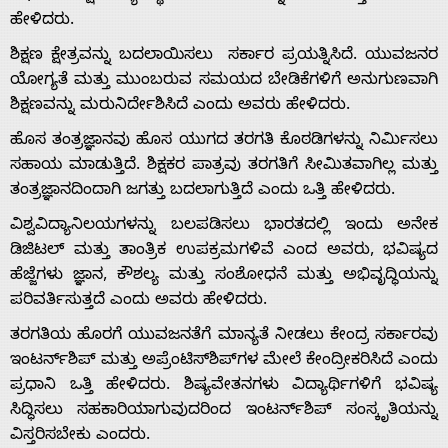
ಹೇಳಿದರು.
ಶಿಕ್ಷಣ ಕ್ಷೇತ್ರವನ್ನು ಬದಲಾಯಿಸಲು ಸರ್ಕಾರ ಪ್ರಯತ್ನಿಸಿದೆ. ಯುವಜನರ
ಯೋಗ್ಯತೆ ಮತ್ತು ಮುಂಬರುವ ಸಮಯದ ಬೇಡಿಕೆಗಳಿಗೆ ಅನುಗುಣವಾಗಿ
ಶಿಕ್ಷಣವನ್ನು ಮರುನಿರ್ದೇಶಿಸಿದೆ ಎಂದು ಅವರು ಹೇಳಿದರು.
Home
ಹೊಸ ತಂತ್ರಜ್ಞಾನವು ಹೊಸ ಯುಗದ ತರಗತಿ ಕೊಠಡಿಗಳನ್ನು ನಿರ್ಮಿಸಲು
ಸಹಾಯ ಮಾಡುತ್ತಿದೆ. ಶಿಕ್ಷಕರ ಪಾತ್ರವು ತರಗತಿಗೆ ಸೀಮಿತವಾಗಿಲ್ಲ ಮತ್ತು
About
ತಂತ್ರಜ್ಞಾನದಿಂದಾಗಿ ಜಗತ್ತು ಬದಲಾಗುತ್ತಿದೆ ಎಂದು ಒತ್ತಿ ಹೇಳಿದರು.
ವಿಶ್ವವಿದ್ಯಾನಿಲಯಗಳನ್ನು ಬಲಪಡಿಸಲು ಭಾರತದಲ್ಲಿ ಇಂದು ಅನೇಕ
Us
ಡಿಜಿಟಲ್ ಮತ್ತು ತಾಂತ್ರಿಕ ಉಪಕ್ರಮಗಳಿವೆ ಎಂದ ಅವರು, ಭವಿಷ್ಯದ
ಹೆಜ್ಜೆಗಳು ಜ್ಞಾನ, ಕೌಶಲ್ಯ ಮತ್ತು ಸಂಶೋಧನೆ ಮತ್ತು ಅಭಿವೃದ್ಧಿಯನ್ನು
ಪರಿವರ್ತಿಸುತ್ತದೆ ಎಂದು ಅವರು ಹೇಳಿದರು.
Advertise
ತರಗತಿಯ ಹೊರಗೆ ಯುವಜನತೆಗೆ ಮಾನ್ಯತೆ ನೀಡಲು ಕೇಂದ್ರ ಸರ್ಕಾರವು
ಇಂಟರ್ನ್‌ಶಿಪ್ ಮತ್ತು ಅಪ್ರೆಂಟಿಸ್‌ಶಿಪ್‌ಗಳ ಮೇಲೆ ಕೇಂದ್ರೀಕರಿಸಿದೆ ಎಂದು
With
ಪ್ರಧಾನಿ ಒತ್ತಿ ಹೇಳಿದರು. ಶಿಷ್ಯವೇತನಗಳು ವಿದ್ಯಾರ್ಥಿಗಳಿಗೆ ಭವಿಷ್ಯ
ಸಿದ್ಧಿಸಲು ಸಹಕಾರಿಯಾಗುವುದರಿಂದ ಇಂಟರ್ನ್‌ಶಿಪ್ ಸಂಸ್ಕೃತಿಯನ್ನು
s
ವಿಸ್ತರಿಸಬೇಕು ಎಂದರು.