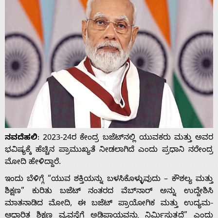
ನವದೆಹಲಿ
: 2023-24ರ ಕೇಂದ್ರ ಬಜೆಟ್‌ನಲ್ಲಿ ಯುವಕರು ಮತ್ತು ಅವರ
ಭವಿಷ್ಯಕ್ಕೆ ಹೆಚ್ಚಿನ ಪ್ರಾಮುಖ್ಯತೆ ನೀಡಲಾಗಿದೆ ಎಂದು ಪ್ರಧಾನಿ ನರೇಂದ್ರ
ಮೋದಿ ಹೇಳಿದ್ದಾರೆ.
ಇಂದು ಬೆಳಿಗ್ಗೆ “ಯುವ ಶಕ್ತಿಯನ್ನು ಬಳಸಿಕೊಳ್ಳುವುದು – ಕೌಶಲ್ಯ ಮತ್ತು
ಶಿಕ್ಷಣ” ಕುರಿತು ಬಜೆಟ್ ನಂತರದ ವೆಬ್‌ನಾರ್ ಅನ್ನು ಉದ್ದೇಶಿಸಿ
ಮಾತನಾಡಿದ ಮೋದಿ, ಈ ಬಜೆಟ್ ಪ್ರಾಯೋಗಿಕ ಮತ್ತು ಉದ್ಯಮ-
ಆಧಾರಿತ ಶಿಕ್ಷಣ ವ್ಯವಸ್ಥೆಗೆ ಅಡಿಪಾಯವನ್ನು ನಿರ್ಮಿಸುತ್ತದೆ” ಎಂದು