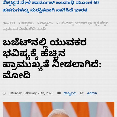
ನಾಗೇಂದ್ರ ರಾಜೀನಾಮೆ ಕೊಡದಿದ್ದರೆ ಸದನ ನಡೆಸಲು
ಸ
ಬಿಡೆವು: ಛಲವಾದಿ ನಾರಾಯಣಸ್ವಾಮಿ
ಹ
News13
ಸುದ್ದಿಗಳು
ರಾಷ್ಟ್ರೀಯ
ಬಜೆಟ್‌ನಲ್ಲಿ ಯುವಕರ ಭವಿಷ್ಯಕ್ಕೆ ಹೆಚ್ಚಿನ
>
>
>
ಪ್ರಾಮುಖ್ಯತೆ ನೀಡಲಾಗಿದೆ: ಮೋದಿ
ಬಜೆಟ್‌ನಲ್ಲಿ ಯುವಕರ
ಭವಿಷ್ಯಕ್ಕೆ ಹೆಚ್ಚಿನ
ಪ್ರಾಮುಖ್ಯತೆ ನೀಡಲಾಗಿದೆ:
ಮೋದಿ
Saturday, February 25th, 2023
ರಾಷ್ಟ್ರೀಯ
Admin