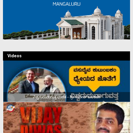
Videos
ವಿಶ್ವಗುರುವಾಗುತ್ತ ಭಾರತ – ಶ್ರೀ ಸುನೀಲ್‌ ಕುಲಕರ್ಣಿ