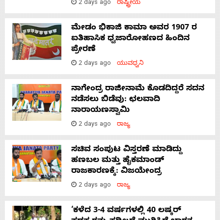
2 days ago
ರಾಷ್ಟ್ರೀಯ
ಮೇಡಂ ಭಿಕಾಜಿ ಕಾಮಾ ಅವರ 1907 ರ
ಐತಿಹಾಸಿಕ ಧ್ವಜಾರೋಹಣದ ಹಿಂದಿನ
ಪ್ರೇರಣೆ
2 days ago
ಯುವಧ್ವನಿ
ನಾಗೇಂದ್ರ ರಾಜೀನಾಮೆ ಕೊಡದಿದ್ದರೆ ಸದನ
ನಡೆಸಲು ಬಿಡೆವು: ಛಲವಾದಿ
ನಾರಾಯಣಸ್ವಾಮಿ
2 days ago
ರಾಜ್ಯ
ಸಚಿವ ಸಂಪುಟ ವಿಸ್ತರಣೆ ಮಾಡಿದ್ದು
ಹಣಬಲ ಮತ್ತು ಹೈಕಮಾಂಡ್
ರಾಜಕಾರಣಕ್ಕೆ: ವಿಜಯೇಂದ್ರ
2 days ago
ರಾಜ್ಯ
‘ಕಳೆದ 3-4 ವರ್ಷಗಳಲ್ಲಿ 40 ಲಷ್ಕರ್