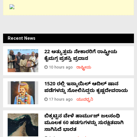
Recent News
22 ಅತ್ಯುತ್ತಮ ನೇಕಾರರಿಗೆ ರಾಷ್ಟ್ರೀಯ
ಕೈಮಗ್ಗ ಪ್ರಶಸ್ತಿ ಪ್ರದಾನ
10 hours ago
ರಾಷ್ಟ್ರೀಯ
1520 ರಲ್ಲಿ ಇಸ್ಮಾಯಿಲ್ ಆದಿಲ್ ಷಾನ
ಪಡೆಗಳನ್ನು ಸೋಲಿಸಿದ್ದರು ಕೃಷ್ಣದೇವರಾಯ
17 hours ago
ಯುವಧ್ವನಿ
ಬಿಕ್ಕಟ್ಟಿನ ವೇಳೆ ಹಾರ್ಮುಜ್ ಜಲಸಂಧಿ
ಮೂಲಕ 60 ಹಡಗುಗಳನ್ನು ಸುರಕ್ಷಿತವಾಗಿ
ಸಾಗಿಸಿದೆ ಭಾರತ