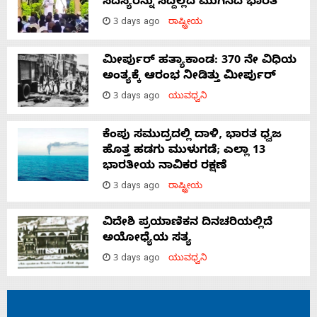
ಸದಸ್ಯರನ್ನು ಸದ್ದಿಲ್ಲದೆ ಮುಗಿಸಿದೆ ಭಾರತ
3 days ago
ರಾಷ್ಟ್ರೀಯ
ಮೀರ್ಪುರ್ ಹತ್ಯಾಕಾಂಡ: 370 ನೇ ವಿಧಿಯ
ಅಂತ್ಯಕ್ಕೆ ಆರಂಭ ನೀಡಿತ್ತು ಮೀರ್ಪುರ್
3 days ago
ಯುವಧ್ವನಿ
ಕೆಂಪು ಸಮುದ್ರದಲ್ಲಿ ದಾಳಿ, ಭಾರತ ಧ್ವಜ
ಹೊತ್ತ ಹಡಗು ಮುಳುಗಡೆ; ಎಲ್ಲಾ 13
ಭಾರತೀಯ ನಾವಿಕರ ರಕ್ಷಣೆ
3 days ago
ರಾಷ್ಟ್ರೀಯ
ವಿದೇಶಿ ಪ್ರಯಾಣಿಕನ ದಿನಚರಿಯಲ್ಲಿದೆ
ಅಯೋಧ್ಯೆಯ ಸತ್ಯ
3 days ago
ಯುವಧ್ವನಿ