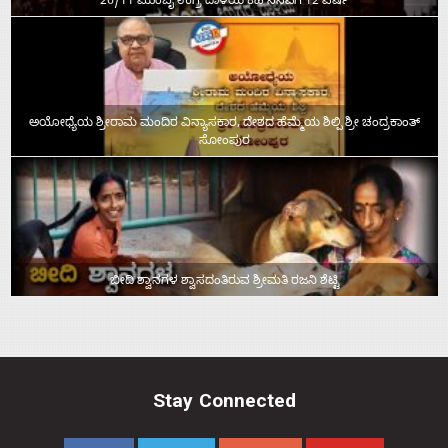
26/11 ಮುಂಬೈ ಉಗ್ರ ದಾಳಿಯ ಕಹಿ ನೆನಪಿಗೆ 12 ವರ್ಷ
ಅಯೋಧ್ಯೆಯ ಶ್ರೀರಾಮ ಮಂದಿರ ವಿನ್ಯಾಸಕಾರ, ದೇಶದ ಹೆಮ್ಮೆಯ ಶಿಲ್ಪಿ ಶ್ರೀ ಚಂದ್ರಕಾಂತ್‌
ಸೋಂಪುರ
ಬೀದಿ ಶ್ವಾನಗಳ ಶ್ವಾಸದಂತಿರುವ ಶ್ರೀಮತಿ ರಜನಿ ಶೆಟ್ಟಿ
Stay Connected