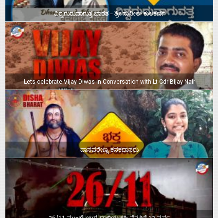
ವಿಶ್ವಗುರುವಾಗುತ್ತ ಭಾರತ – ಶ್ರೀ ಸುನೀಲ್‌ ಕುಲಕರ್ಣಿ
Lets celebrate Vijay Diwas in Conversation with Lt Cdr Bijay Nair
ದಾಸವರೇಣ್ಯ ಕನಕದಾಸರು