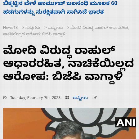
60
ನಾಗೇಂದ್ರ ರಾಜೀನಾಮೆ ಕೊಡದಿದ್ದರೆ ಸದನ ನಡೆಸಲ
ಬಿಡೆವು: ಛಲವಾದಿ ನಾರಾಯಣಸ್ವಾಮಿ
News13
ಸುದ್ದಿಗಳು
ರಾಷ್ಟ್ರೀಯ
ಮೋದಿ ವಿರುದ್ಧ ರಾಹುಲ್‌ ಆಧಾರರಹಿತ,
>
>
>
ನಾಚಿಕೆಯಿಲ್ಲದ ಆರೋಪ: ಬಿಜೆಪಿ ವಾಗ್ದಾಳಿ
ಮೋದಿ ವಿರುದ್ಧ ರಾಹುಲ್‌
ಆಧಾರರಹಿತ, ನಾಚಿಕೆಯಿಲ್ಲದ
ಆರೋಪ: ಬಿಜೆಪಿ ವಾಗ್ದಾಳಿ
Tuesday, February 7th, 2023
ರಾಷ್ಟ್ರೀಯ