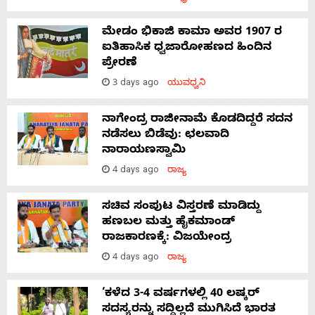
ಮೇಡಂ ಭಿಕಾಜಿ ಕಾಮಾ ಅವರ 1907 ರ
ಐತಿಹಾಸಿಕ ಧ್ವಜಾರೋಹಣದ ಹಿಂದಿನ
ಪ್ರೇರಣೆ
3 days ago
ಯುವಧ್ವನಿ
ನಾಗೇಂದ್ರ ರಾಜೀನಾಮೆ ಕೊಡದಿದ್ದರೆ ಸದನ
ನಡೆಸಲು ಬಿಡೆವು: ಛಲವಾದಿ
ನಾರಾಯಣಸ್ವಾಮಿ
4 days ago
ರಾಜ್ಯ
ಸಚಿವ ಸಂಪುಟ ವಿಸ್ತರಣೆ ಮಾಡಿದ್ದು
ಹಣಬಲ ಮತ್ತು ಹೈಕಮಾಂಡ್
ರಾಜಕಾರಣಕ್ಕೆ: ವಿಜಯೇಂದ್ರ
4 days ago
ರಾಜ್ಯ
‘ಕಳೆದ 3-4 ವರ್ಷಗಳಲ್ಲಿ 40 ಲಷ್ಕರ್
ಸದಸ್ಯರನ್ನು ಸದ್ದಿಲ್ಲದೆ ಮುಗಿಸಿದೆ ಭಾರತ