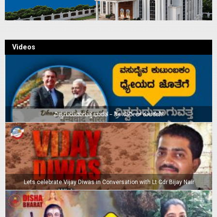
Videos
ವಿಶ್ವಗುರುವಾಗುತ್ತ ಭಾರತ – ಶ್ರೀ ಸುನೀಲ್‌ ಕುಲಕರ್ಣಿ
Lets celebrate Vijay Diwas in Conversation with Lt Cdr Bijay Nair