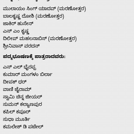
ಮುಲಾಯಂ ಸಿಂಗ್ ಯಾದವ್ (ಮರಣೋತ್ತರ)
ಬಾಲಕೃಷ್ಣ ದೋಶಿ (ಮರಣೋತ್ತರ)
ಜಾಕಿರ್ ಹುಸೇನ್
Home
ಎಸ್ ಎಂ ಕೃಷ್ಣ
ದಿಲೀಪ್ ಮಹಲನಾಬಿಸ್ (ಮರಣೋತ್ತರ)
ಶ್ರೀನಿವಾಸ್ ವರದನ್
About
ಪದ್ಮಭೂಷಣಕ್ಕೆ ಪಾತ್ರರಾದವರು:
Us
ಎಸ್ ಎಲ್ ಭೈರಪ್ಪ
ಕುಮಾರ್ ಮಂಗಳಂ ಬಿರ್ಲಾ
ದೀಪಕ್ ಧರ್
Advertise
ವಾಣಿ ಜೈರಾಮ್
ಸ್ವಾಮಿ ಚಿನ್ನ ಜೀಯರ್
ಸುಮನ್ ಕಲ್ಯಾಣಪುರ
With
ಕಪಿಲ್ ಕಪೂರ್
ಸುಧಾ ಮೂರ್ತಿ
s
ಕಮಲೇಶ್ ಡಿ ಪಟೇಲ್