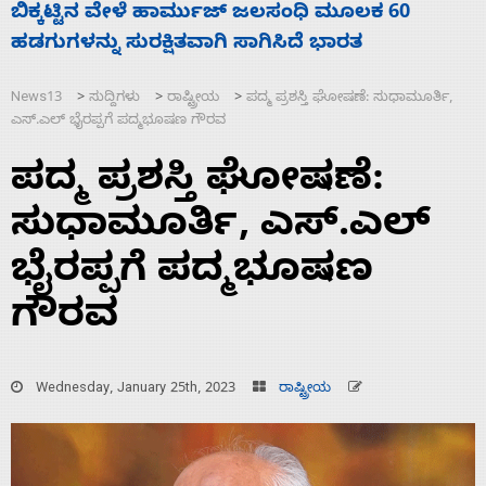
ನಾಗೇಂದ್ರ ರಾಜೀನಾಮೆ ಕೊಡದಿದ್ದರೆ ಸದನ ನಡೆಸಲು
ಬಿಡೆವು: ಛಲವಾದಿ ನಾರಾಯಣಸ್ವಾಮಿ
News13
ಸುದ್ದಿಗಳು
ರಾಷ್ಟ್ರೀಯ
ಪದ್ಮ ಪ್ರಶಸ್ತಿ ಘೋಷಣೆ: ಸುಧಾಮೂರ್ತಿ,
>
>
>
ಎಸ್.ಎಲ್‌ ಭೈರಪ್ಪಗೆ ಪದ್ಮಭೂಷಣ ಗೌರವ
ಪದ್ಮ ಪ್ರಶಸ್ತಿ ಘೋಷಣೆ:
ಸುಧಾಮೂರ್ತಿ, ಎಸ್.ಎಲ್‌
ಭೈರಪ್ಪಗೆ ಪದ್ಮಭೂಷಣ
ಗೌರವ
Wednesday, January 25th, 2023
ರಾಷ್ಟ್ರೀಯ