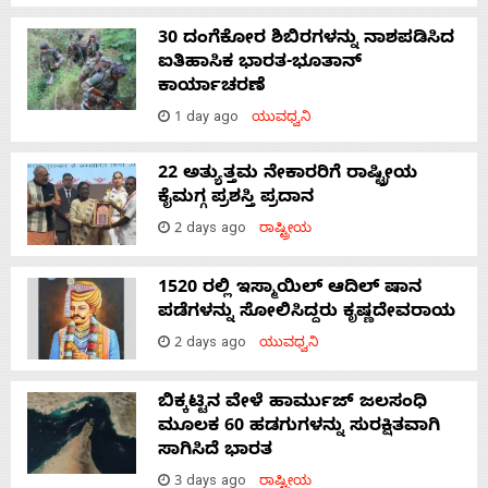
30 ದಂಗೆಕೋರ ಶಿಬಿರಗಳನ್ನು ನಾಶಪಡಿಸಿದ
ಐತಿಹಾಸಿಕ ಭಾರತ-ಭೂತಾನ್
ಕಾರ್ಯಾಚರಣೆ
1 day ago
ಯುವಧ್ವನಿ
22 ಅತ್ಯುತ್ತಮ ನೇಕಾರರಿಗೆ ರಾಷ್ಟ್ರೀಯ
ಕೈಮಗ್ಗ ಪ್ರಶಸ್ತಿ ಪ್ರದಾನ
2 days ago
ರಾಷ್ಟ್ರೀಯ
1520 ರಲ್ಲಿ ಇಸ್ಮಾಯಿಲ್ ಆದಿಲ್ ಷಾನ
ಪಡೆಗಳನ್ನು ಸೋಲಿಸಿದ್ದರು ಕೃಷ್ಣದೇವರಾಯ
2 days ago
ಯುವಧ್ವನಿ
ಬಿಕ್ಕಟ್ಟಿನ ವೇಳೆ ಹಾರ್ಮುಜ್ ಜಲಸಂಧಿ
ಮೂಲಕ 60 ಹಡಗುಗಳನ್ನು ಸುರಕ್ಷಿತವಾಗಿ
ಸಾಗಿಸಿದೆ ಭಾರತ
3 days ago
ರಾಷ್ಟ್ರೀಯ