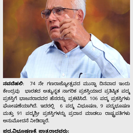
ನವದೆಹಲಿ
: 74 ನೇ ಗಣರಾಜ್ಯೋತ್ಸವದ ಮುನ್ನಾ ದಿನವಾದ ಇಂದು
ಕೇಂದ್ರವು ಭಾರತದ ಅತ್ಯುನ್ನತ ನಾಗರಿಕ ಪ್ರಶಸ್ತಿಯಾದ ಪ್ರತಿಷ್ಠಿತ ಪದ್ಮ
ಪ್ರಶಸ್ತಿಗೆ ಭಾಜನರಾದವರ ಹೆಸರನ್ನು ಪ್ರಕಟಿಸಿದೆ. 106 ಪದ್ಮ ಪ್ರಶಸ್ತಿಗಳು
ಘೋಷಣೆಯಾಗಿದೆ. ಇದರಲ್ಲಿ 6 ಪದ್ಮ ವಿಭೂಷಣ, 9 ಪದ್ಮಭೂಷಣ
ಮತ್ತು 91 ಪದ್ಮಶ್ರೀ ಪ್ರಶಸ್ತಿಗಳನ್ನು ಪ್ರದಾನ ಮಾಡಲು ರಾಷ್ಟ್ರಪತಿಗಳು
ಅನುಮೋದನೆ ನೀಡಿದ್ದಾರೆ.
ಪದ್ಮವಿಭೂಷಣಕ್ಕೆ ಪಾತ್ರರಾದವರು: