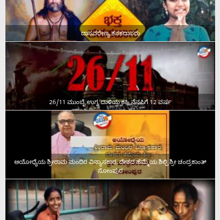
ದಾಸವರೇಣ್ಯ ಕನಕದಾಸರು
26/11 ಮುಂಬೈ ಉಗ್ರ ದಾಳಿಯ ಕಹಿ ನೆನಪಿಗೆ 12 ವರ್ಷ
ಅಯೋಧ್ಯೆಯ ಶ್ರೀರಾಮ ಮಂದಿರ ವಿನ್ಯಾಸಕಾರ, ದೇಶದ ಹೆಮ್ಮೆಯ ಶಿಲ್ಪಿ ಶ್ರೀ ಚಂದ್ರಕಾಂತ್‌
ಸೋಂಪುರ