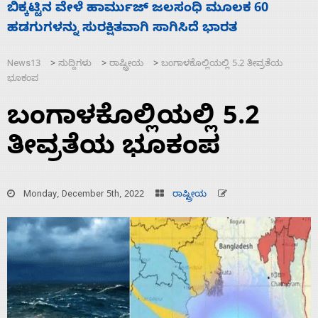
ನಾಗೇಂದ್ರ ರಾಜೀನಾಮೆ ಕೊಡದಿದ್ದರೆ ಸದನ ನಡೆಸಲು
ಸ
ಬಿಡೆವು: ಛಲವಾದಿ ನಾರಾಯಣಸ್ವಾಮಿ
ಹ
News13
ಸುದ್ದಿಗಳು
ರಾಷ್ಟ್ರೀಯ
ಬಂಗಾಳಕೊಲ್ಲಿಯಲ್ಲಿ 5.2 ತೀವ್ರತೆಯ
>
>
>
ಭೂಕಂಪ
ಬಂಗಾಳಕೊಲ್ಲಿಯಲ್ಲಿ 5.2
ತೀವ್ರತೆಯ ಭೂಕಂಪ
Monday, December 5th, 2022
ರಾಷ್ಟ್ರೀಯ