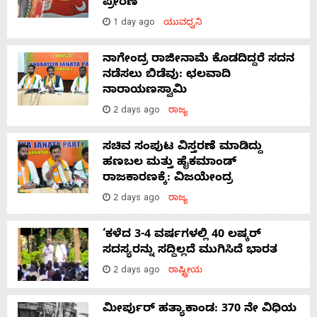
ಪ್ರೇರಣೆ
1 day ago
ಯುವಧ್ವನಿ
ನಾಗೇಂದ್ರ ರಾಜೀನಾಮೆ ಕೊಡದಿದ್ದರೆ ಸದನ
ನಡೆಸಲು ಬಿಡೆವು: ಛಲವಾದಿ
ನಾರಾಯಣಸ್ವಾಮಿ
2 days ago
ರಾಜ್ಯ
ಸಚಿವ ಸಂಪುಟ ವಿಸ್ತರಣೆ ಮಾಡಿದ್ದು
ಹಣಬಲ ಮತ್ತು ಹೈಕಮಾಂಡ್
ರಾಜಕಾರಣಕ್ಕೆ: ವಿಜಯೇಂದ್ರ
2 days ago
ರಾಜ್ಯ
‘ಕಳೆದ 3-4 ವರ್ಷಗಳಲ್ಲಿ 40 ಲಷ್ಕರ್
ಸದಸ್ಯರನ್ನು ಸದ್ದಿಲ್ಲದೆ ಮುಗಿಸಿದೆ ಭಾರತ
2 days ago
ರಾಷ್ಟ್ರೀಯ
ಮೀರ್ಪುರ್ ಹತ್ಯಾಕಾಂಡ: 370 ನೇ ವಿಧಿಯ