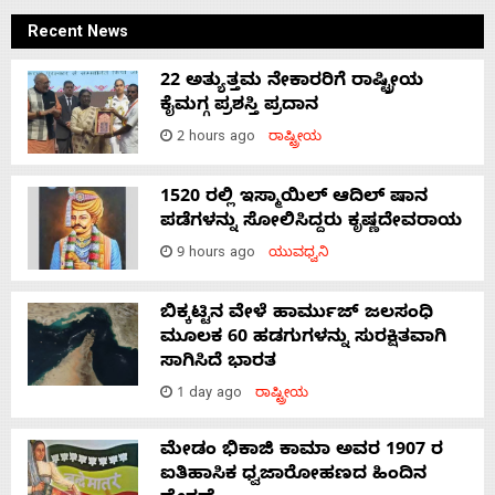
Recent News
22 ಅತ್ಯುತ್ತಮ ನೇಕಾರರಿಗೆ ರಾಷ್ಟ್ರೀಯ
ಕೈಮಗ್ಗ ಪ್ರಶಸ್ತಿ ಪ್ರದಾನ
2 hours ago
ರಾಷ್ಟ್ರೀಯ
1520 ರಲ್ಲಿ ಇಸ್ಮಾಯಿಲ್ ಆದಿಲ್ ಷಾನ
ಪಡೆಗಳನ್ನು ಸೋಲಿಸಿದ್ದರು ಕೃಷ್ಣದೇವರಾಯ
9 hours ago
ಯುವಧ್ವನಿ
ಬಿಕ್ಕಟ್ಟಿನ ವೇಳೆ ಹಾರ್ಮುಜ್ ಜಲಸಂಧಿ
ಮೂಲಕ 60 ಹಡಗುಗಳನ್ನು ಸುರಕ್ಷಿತವಾಗಿ
ಸಾಗಿಸಿದೆ ಭಾರತ
1 day ago
ರಾಷ್ಟ್ರೀಯ
ಮೇಡಂ ಭಿಕಾಜಿ ಕಾಮಾ ಅವರ 1907 ರ
ಐತಿಹಾಸಿಕ ಧ್ವಜಾರೋಹಣದ ಹಿಂದಿನ