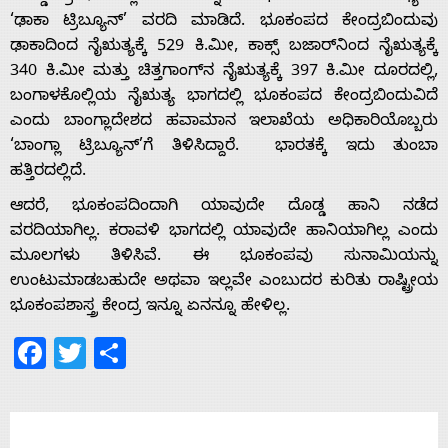
Home
‘ಢಾಕಾ ಟ್ರಿಬ್ಯೂನ್’ ವರದಿ ಮಾಡಿದೆ. ಭೂಕಂಪದ ಕೇಂದ್ರಬಿಂದುವು
ಢಾಕಾದಿಂದ ನೈಋತ್ಯಕ್ಕೆ 529 ಕಿ.ಮೀ, ಕಾಕ್ಸ್ ಬಜಾರ್‌ನಿಂದ ನೈಋತ್ಯಕ್ಕೆ
340 ಕಿ.ಮೀ ಮತ್ತು ಚಿತ್ತಗಾಂಗ್‌ನ ನೈಋತ್ಯಕ್ಕೆ 397 ಕಿ.ಮೀ ದೂರದಲ್ಲಿ,
About
ಬಂಗಾಳಕೊಲ್ಲಿಯ ನೈಋತ್ಯ ಭಾಗದಲ್ಲಿ ಭೂಕಂಪದ ಕೇಂದ್ರಬಿಂದುವಿದೆ
ಎಂದು ಬಾಂಗ್ಲಾದೇಶದ ಹವಾಮಾನ ಇಲಾಖೆಯ ಅಧಿಕಾರಿಯೊಬ್ಬರು
Us
‘ಬಾಂಗ್ಲಾ ಟ್ರಿಬ್ಯೂನ್’ಗೆ ತಿಳಿಸಿದ್ದಾರೆ. ಭಾರತಕ್ಕೆ ಇದು ತುಂಬಾ
ಹತ್ತಿರದಲ್ಲಿದೆ.
ಆದರೆ, ಭೂಕಂಪದಿಂದಾಗಿ ಯಾವುದೇ ದೊಡ್ಡ ಹಾನಿ ನಡೆದ
Advertise
ವರದಿಯಾಗಿಲ್ಲ. ಕರಾವಳಿ ಭಾಗದಲ್ಲಿ ಯಾವುದೇ ಹಾನಿಯಾಗಿಲ್ಲ ಎಂದು
ಮೂಲಗಳು ತಿಳಿಸಿವೆ. ಈ ಭೂಕಂಪವು ಸುನಾಮಿಯನ್ನು
With
ಉಂಟುಮಾಡಬಹುದೇ ಅಥವಾ ಇಲ್ಲವೇ ಎಂಬುದರ ಕುರಿತು ರಾಷ್ಟ್ರೀಯ
ಭೂಕಂಪಶಾಸ್ತ್ರ ಕೇಂದ್ರ ಇನ್ನೂ ಏನನ್ನೂ ಹೇಳಿಲ್ಲ.
s
Facebook
Twitter
Share
Contact