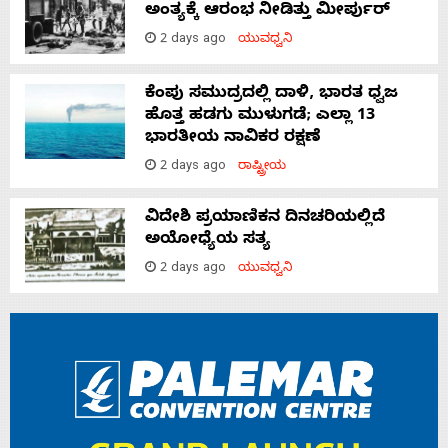
ಅಂತ್ಯಕ್ಕೆ ಆರಂಭ ನೀಡಿತ್ತು ಮೀರ್ಪುರ್
2 days ago
ಯುವಧ್ವನಿ
ಕೆಂಪು ಸಮುದ್ರದಲ್ಲಿ ದಾಳಿ, ಭಾರತ ಧ್ವಜ
ಹೊತ್ತ ಹಡಗು ಮುಳುಗಡೆ; ಎಲ್ಲಾ 13
ಭಾರತೀಯ ನಾವಿಕರ ರಕ್ಷಣೆ
2 days ago
ರಾಷ್ಟ್ರೀಯ
ವಿದೇಶಿ ಪ್ರಯಾಣಿಕನ ದಿನಚರಿಯಲ್ಲಿದೆ
ಅಯೋಧ್ಯೆಯ ಸತ್ಯ
2 days ago
ಯುವಧ್ವನಿ