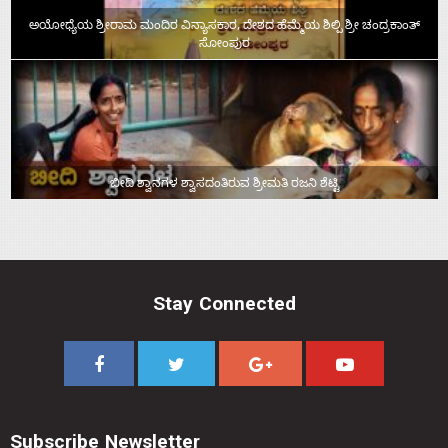
ಅಯೋಧ್ಯೆಯ ಶ್ರೀರಾಮ ಮಂದಿರ ವಿನ್ಯಾಸಕಾರ, ದೇಶದ ಹೆಮ್ಮೆಯ ಶಿಲ್ಪಿ ಶ್ರೀ ಚಂದ್ರಕಾಂತ್‌
ಸೋಂಪುರ
ಬೀದಿ ಶ್ವಾನಗಳ ಶ್ವಾಸದಂತಿರುವ ಶ್ರೀಮತಿ ರಜನಿ ಶೆಟ್ಟಿ
Stay Connected
Subscribe Newsletter