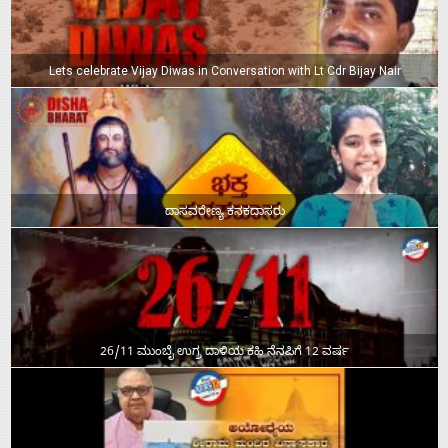
Lets celebrate Vijay Diwas in Conversation with Lt Cdr Bijay Nair
ದಾಸವರೇಣ್ಯ ಕನಕದಾಸರು
26/11 ಮುಂಬೈ ಉಗ್ರ ದಾಳಿಯ ಕಹಿ ನೆನಪಿಗೆ 12 ವರ್ಷ