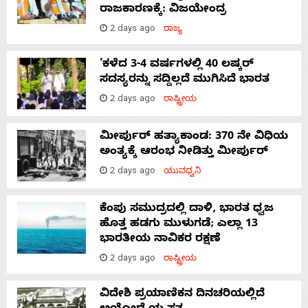
ರಾಜಕಾರಣಕ್ಕೆ: ವಿಜಯೇಂದ್ರ
2 days ago
ರಾಜ್ಯ
‘ಕಳೆದ 3-4 ವರ್ಷಗಳಲ್ಲಿ 40 ಲಷ್ಕರ್
ಸದಸ್ಯರನ್ನು ಸದ್ದಿಲ್ಲದೆ ಮುಗಿಸಿದೆ ಭಾರತ
2 days ago
ರಾಷ್ಟ್ರೀಯ
ಮೀರ್ಪುರ್ ಹತ್ಯಾಕಾಂಡ: 370 ನೇ ವಿಧಿಯ
ಅಂತ್ಯಕ್ಕೆ ಆರಂಭ ನೀಡಿತ್ತು ಮೀರ್ಪುರ್
2 days ago
ಯುವಧ್ವನಿ
ಕೆಂಪು ಸಮುದ್ರದಲ್ಲಿ ದಾಳಿ, ಭಾರತ ಧ್ವಜ
ಹೊತ್ತ ಹಡಗು ಮುಳುಗಡೆ; ಎಲ್ಲಾ 13
ಭಾರತೀಯ ನಾವಿಕರ ರಕ್ಷಣೆ
2 days ago
ರಾಷ್ಟ್ರೀಯ
ವಿದೇಶಿ ಪ್ರಯಾಣಿಕನ ದಿನಚರಿಯಲ್ಲಿದೆ