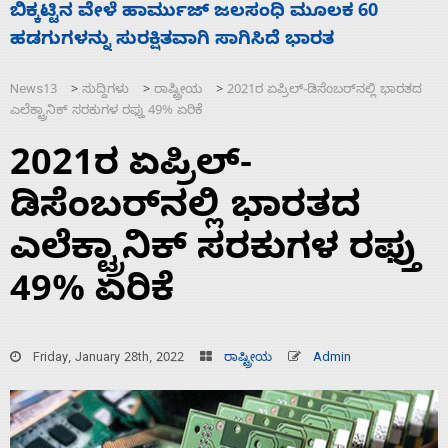
ನಾಗೇಂದ್ರ ರಾಜೀನಾಮೆ ಕೊಡದಿದ್ದರೆ ಸದನ ನಡೆಸಲು
ಸ
ಬಿಡೆವು: ಛಲವಾದಿ ನಾರಾಯಣಸ್ವಾಮಿ
ಹ
News13
ಸುದ್ದಿಗಳು
ರಾಷ್ಟ್ರೀಯ
2021ರ ಏಪ್ರಿಲ್-ಡಿಸೆಂಬರ್‌ನಲ್ಲಿ ಭಾರತದ
>
>
>
ಎಲೆಕ್ಟ್ರಾನಿಕ್ ಸರಕುಗಳ ರಫ್ತು 49% ಏರಿಕೆ
2021ರ ಏಪ್ರಿಲ್-
ಡಿಸೆಂಬರ್‌ನಲ್ಲಿ ಭಾರತದ
ಎಲೆಕ್ಟ್ರಾನಿಕ್ ಸರಕುಗಳ ರಫ್ತು
49% ಏರಿಕೆ
Friday, January 28th, 2022
ರಾಷ್ಟ್ರೀಯ
Admin