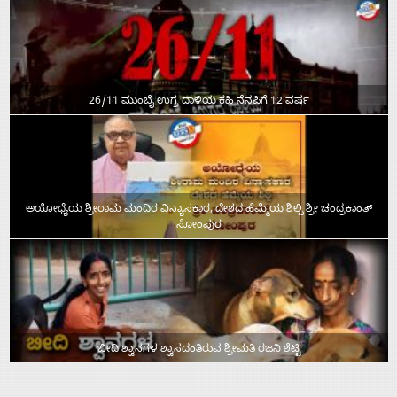
26/11 ಮುಂಬೈ ಉಗ್ರ ದಾಳಿಯ ಕಹಿ ನೆನಪಿಗೆ 12 ವರ್ಷ
ಅಯೋಧ್ಯೆಯ ಶ್ರೀರಾಮ ಮಂದಿರ ವಿನ್ಯಾಸಕಾರ, ದೇಶದ ಹೆಮ್ಮೆಯ ಶಿಲ್ಪಿ ಶ್ರೀ ಚಂದ್ರಕಾಂತ್‌
ಸೋಂಪುರ
ಬೀದಿ ಶ್ವಾನಗಳ ಶ್ವಾಸದಂತಿರುವ ಶ್ರೀಮತಿ ರಜನಿ ಶೆಟ್ಟಿ