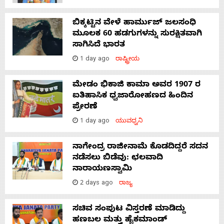
ಬಿಕ್ಕಟ್ಟಿನ ವೇಳೆ ಹಾರ್ಮುಜ್ ಜಲಸಂಧಿ
ಮೂಲಕ 60 ಹಡಗುಗಳನ್ನು ಸುರಕ್ಷಿತವಾಗಿ
ಸಾಗಿಸಿದೆ ಭಾರತ
1 day ago
ರಾಷ್ಟ್ರೀಯ
ಮೇಡಂ ಭಿಕಾಜಿ ಕಾಮಾ ಅವರ 1907 ರ
ಐತಿಹಾಸಿಕ ಧ್ವಜಾರೋಹಣದ ಹಿಂದಿನ
ಪ್ರೇರಣೆ
1 day ago
ಯುವಧ್ವನಿ
ನಾಗೇಂದ್ರ ರಾಜೀನಾಮೆ ಕೊಡದಿದ್ದರೆ ಸದನ
ನಡೆಸಲು ಬಿಡೆವು: ಛಲವಾದಿ
ನಾರಾಯಣಸ್ವಾಮಿ
2 days ago
ರಾಜ್ಯ
ಸಚಿವ ಸಂಪುಟ ವಿಸ್ತರಣೆ ಮಾಡಿದ್ದು
ಹಣಬಲ ಮತ್ತು ಹೈಕಮಾಂಡ್