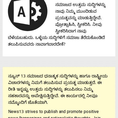
Contact
ಸಮಾಜದ ಉತ್ತಮ ಸುದ್ದಿಗಳನ್ನು
ನಾವು ನಿಮ್ಮ ಮುಂದಿಡುವ
Us
ಪ್ರಯತ್ನವನ್ನು ಮಾಡುತ್ತಿದ್ದೇವೆ.
ಪ್ರೋತ್ಸಾಹಿಸಿ, ಸ್ವೀಕರಿಸಿ. ನೀವು
ಸ್ವೀಕರಿಸಿದಾಗ ನಾವು
ಬೆಳೆಯಬಹುದು. ಒಳ್ಳೆಯ ಸುದ್ದಿಗಳಿಗೆ ಸಮಾಜ ತೆರೆದುಕೊಂಡಿದೆ
ತಲುಪಿಸುವವರು ನಾವಾಗಬಾರದೇಕೆ?
ನ್ಯೂಸ್ 13 ಸಮಾಜದ ಧನಾತ್ಮಕ ಸುದ್ದಿಗಳನ್ನು ಹಾಗೂ ರಾಷ್ಟ್ರೀಯ
ವಿಚಾರಗಳನ್ನು ನಿಮಗೆ ತಲುಪಿಸುವ ಪ್ರಯತ್ನ ಮಾಡುತ್ತದೆ. ಈ
ರೀತಿ ಇನ್ನಷ್ಟು ಉತ್ತಮ ಸುದ್ದಿಗಳನ್ನು ತಲುಪಿಸಲು ನಿಮ್ಮ
ಸಹಕಾರವನ್ನು ಅಪೇಕ್ಷಿಸುತ್ತಿದ್ದೇವೆ. ಈ ಕಾರ್ಯದಲ್ಲಿ ನೀವೂ
ನಮ್ಮೊಂದಿಗೆ ಜೊತೆಯಾಗಿ.
News13 strives to publish and promote positive