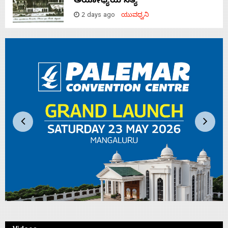
ಅಯೋಧ್ಯೆಯ ಸತ್ಯ
2 days ago
ಯುವಧ್ವನಿ