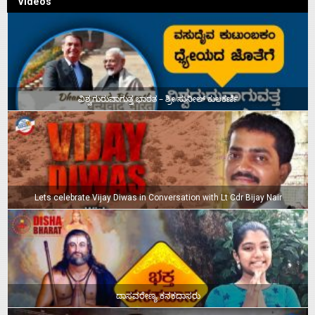
Videos
ವಿಶ್ವಗುರುವಾಗುತ್ತ ಭಾರತ – ಶ್ರೀ ಸುನೀಲ್‌ ಕುಲಕರ್ಣಿ
Lets celebrate Vijay Diwas in Conversation with Lt Cdr Bijay Nair
ದಾಸವರೇಣ್ಯ ಕನಕದಾಸರು