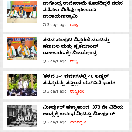
ನಾಗೇಂದ್ರ ರಾಜೀನಾಮೆ ಕೊಡದಿದ್ದರೆ ಸದನ
ನಡೆಸಲು ಬಿಡೆವು: ಛಲವಾದಿ
ನಾರಾಯಣಸ್ವಾಮಿ
3 days ago
ರಾಜ್ಯ
ಸಚಿವ ಸಂಪುಟ ವಿಸ್ತರಣೆ ಮಾಡಿದ್ದು
ಹಣಬಲ ಮತ್ತು ಹೈಕಮಾಂಡ್
ರಾಜಕಾರಣಕ್ಕೆ: ವಿಜಯೇಂದ್ರ
3 days ago
ರಾಜ್ಯ
‘ಕಳೆದ 3-4 ವರ್ಷಗಳಲ್ಲಿ 40 ಲಷ್ಕರ್
ಸದಸ್ಯರನ್ನು ಸದ್ದಿಲ್ಲದೆ ಮುಗಿಸಿದೆ ಭಾರತ
3 days ago
ರಾಷ್ಟ್ರೀಯ
ಮೀರ್ಪುರ್ ಹತ್ಯಾಕಾಂಡ: 370 ನೇ ವಿಧಿಯ
ಅಂತ್ಯಕ್ಕೆ ಆರಂಭ ನೀಡಿತ್ತು ಮೀರ್ಪುರ್
3 days ago
ಯುವಧ್ವನಿ