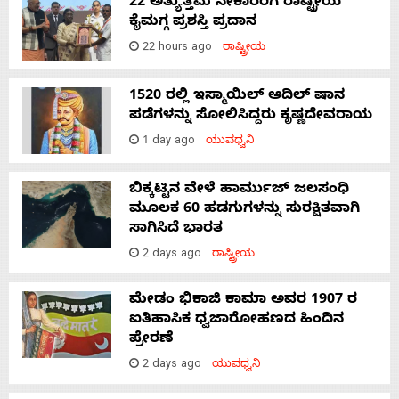
22 ಅತ್ಯುತ್ತಮ ನೇಕಾರರಿಗೆ ರಾಷ್ಟ್ರೀಯ
ಕೈಮಗ್ಗ ಪ್ರಶಸ್ತಿ ಪ್ರದಾನ
22 hours ago
ರಾಷ್ಟ್ರೀಯ
1520 ರಲ್ಲಿ ಇಸ್ಮಾಯಿಲ್ ಆದಿಲ್ ಷಾನ
ಪಡೆಗಳನ್ನು ಸೋಲಿಸಿದ್ದರು ಕೃಷ್ಣದೇವರಾಯ
1 day ago
ಯುವಧ್ವನಿ
ಬಿಕ್ಕಟ್ಟಿನ ವೇಳೆ ಹಾರ್ಮುಜ್ ಜಲಸಂಧಿ
ಮೂಲಕ 60 ಹಡಗುಗಳನ್ನು ಸುರಕ್ಷಿತವಾಗಿ
ಸಾಗಿಸಿದೆ ಭಾರತ
2 days ago
ರಾಷ್ಟ್ರೀಯ
ಮೇಡಂ ಭಿಕಾಜಿ ಕಾಮಾ ಅವರ 1907 ರ
ಐತಿಹಾಸಿಕ ಧ್ವಜಾರೋಹಣದ ಹಿಂದಿನ
ಪ್ರೇರಣೆ
2 days ago
ಯುವಧ್ವನಿ