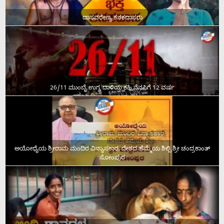
ದಾಸವರೇಣ್ಯ ಕನಕದಾಸರು
26/11 ಮುಂಬೈ ಉಗ್ರ ದಾಳಿಯ ಕಹಿ ನೆನಪಿಗೆ 12 ವರ್ಷ
ಅಯೋಧ್ಯೆಯ ಶ್ರೀರಾಮ ಮಂದಿರ ವಿನ್ಯಾಸಕಾರ, ದೇಶದ ಹೆಮ್ಮೆಯ ಶಿಲ್ಪಿ ಶ್ರೀ ಚಂದ್ರಕಾಂತ್‌
ಸೋಂಪುರ