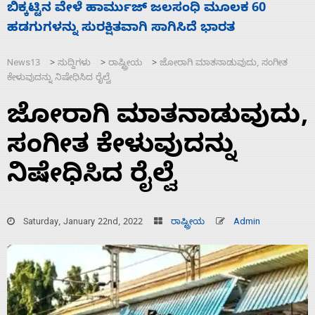
ನಾಗೇಂದ್ರ ರಾಜೀನಾಮೆ ಕೊಡದಿದ್ದರೆ ಸದನ ನಡೆಸಲು
ಸ
ಬಿಡೆವು: ಛಲವಾದಿ ನಾರಾಯಣಸ್ವಾಮಿ
ಹ
News13
ಸುದ್ದಿಗಳು
ರಾಷ್ಟ್ರೀಯ
ಜೋರಾಗಿ ಮಾತನಾಡುವುದು, ಸಂಗೀತ
>
>
>
ಕೇಳುವುದನ್ನು ನಿಷೇಧಿಸಿದ ರೈಲ್ವೆ
ಜೋರಾಗಿ ಮಾತನಾಡುವುದು,
ಸಂಗೀತ ಕೇಳುವುದನ್ನು
ನಿಷೇಧಿಸಿದ ರೈಲ್ವೆ
Saturday, January 22nd, 2022
ರಾಷ್ಟ್ರೀಯ
Admin