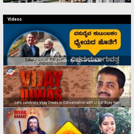
Videos
ವಿಶ್ವಗುರುವಾಗುತ್ತ ಭಾರತ – ಶ್ರೀ ಸುನೀಲ್‌ ಕುಲಕರ್ಣಿ
Lets celebrate Vijay Diwas in Conversation with Lt Cdr Bijay Nair