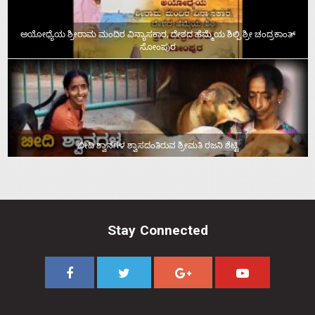
ಅಯೋಧ್ಯೆಯ ಶ್ರೀರಾಮ ಮಂದಿರ ವಿನ್ಯಾಸಕಾರ, ದೇಶದ ಹೆಮ್ಮೆಯ ಶಿಲ್ಪಿ ಶ್ರೀ ಚಂದ್ರಕಾಂತ್‌
ಸೋಂಪುರ
ಬೀದಿ ಶ್ವಾನಗಳ ಶ್ವಾಸದಂತಿರುವ ಶ್ರೀಮತಿ ರಜನಿ ಶೆಟ್ಟಿ
Stay Connected