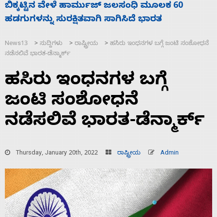
ನಾಗೇಂದ್ರ ರಾಜೀನಾಮೆ ಕೊಡದಿದ್ದರೆ ಸದನ ನಡೆಸಲು
ಬಿಡೆವು: ಛಲವಾದಿ ನಾರಾಯಣಸ್ವಾಮಿ
News13
ಸುದ್ದಿಗಳು
ರಾಷ್ಟ್ರೀಯ
ಹಸಿರು ಇಂಧನಗಳ ಬಗ್ಗೆ ಜಂಟಿ ಸಂಶೋಧನೆ
>
>
>
ನಡೆಸಲಿವೆ ಭಾರತ-ಡೆನ್ಮಾರ್ಕ್
ಹಸಿರು ಇಂಧನಗಳ ಬಗ್ಗೆ
ಜಂಟಿ ಸಂಶೋಧನೆ
ನಡೆಸಲಿವೆ ಭಾರತ-ಡೆನ್ಮಾರ್ಕ್
Thursday, January 20th, 2022
ರಾಷ್ಟ್ರೀಯ
Admin