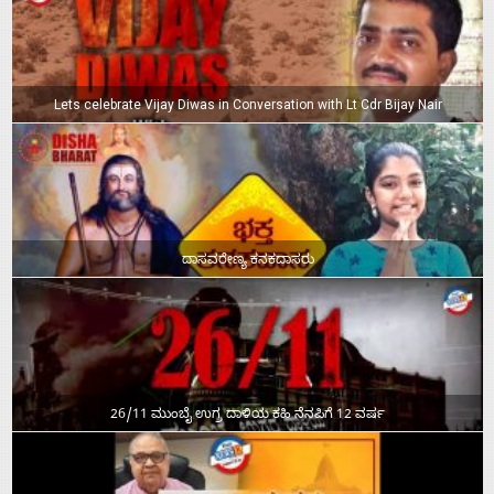
Lets celebrate Vijay Diwas in Conversation with Lt Cdr Bijay Nair
ದಾಸವರೇಣ್ಯ ಕನಕದಾಸರು
26/11 ಮುಂಬೈ ಉಗ್ರ ದಾಳಿಯ ಕಹಿ ನೆನಪಿಗೆ 12 ವರ್ಷ