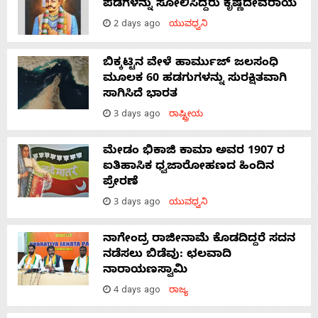
ಪಡೆಗಳನ್ನು ಸೋಲಿಸಿದ್ದರು ಕೃಷ್ಣದೇವರಾಯ
2 days ago
ಯುವಧ್ವನಿ
ಬಿಕ್ಕಟ್ಟಿನ ವೇಳೆ ಹಾರ್ಮುಜ್ ಜಲಸಂಧಿ
ಮೂಲಕ 60 ಹಡಗುಗಳನ್ನು ಸುರಕ್ಷಿತವಾಗಿ
ಸಾಗಿಸಿದೆ ಭಾರತ
3 days ago
ರಾಷ್ಟ್ರೀಯ
ಮೇಡಂ ಭಿಕಾಜಿ ಕಾಮಾ ಅವರ 1907 ರ
ಐತಿಹಾಸಿಕ ಧ್ವಜಾರೋಹಣದ ಹಿಂದಿನ
ಪ್ರೇರಣೆ
3 days ago
ಯುವಧ್ವನಿ
ನಾಗೇಂದ್ರ ರಾಜೀನಾಮೆ ಕೊಡದಿದ್ದರೆ ಸದನ
ನಡೆಸಲು ಬಿಡೆವು: ಛಲವಾದಿ
ನಾರಾಯಣಸ್ವಾಮಿ
4 days ago
ರಾಜ್ಯ