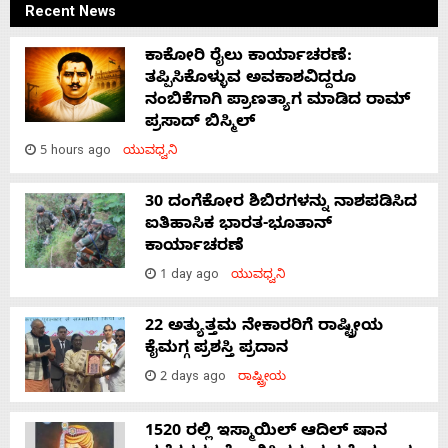
Recent News
ಕಾಕೋರಿ ರೈಲು ಕಾರ್ಯಾಚರಣೆ:
ತಪ್ಪಿಸಿಕೊಳ್ಳುವ ಅವಕಾಶವಿದ್ದರೂ
ನಂಬಿಕೆಗಾಗಿ ಪ್ರಾಣತ್ಯಾಗ ಮಾಡಿದ ರಾಮ್
ಪ್ರಸಾದ್ ಬಿಸ್ಮಿಲ್
5 hours ago
ಯುವಧ್ವನಿ
30 ದಂಗೆಕೋರ ಶಿಬಿರಗಳನ್ನು ನಾಶಪಡಿಸಿದ
ಐತಿಹಾಸಿಕ ಭಾರತ-ಭೂತಾನ್
ಕಾರ್ಯಾಚರಣೆ
1 day ago
ಯುವಧ್ವನಿ
22 ಅತ್ಯುತ್ತಮ ನೇಕಾರರಿಗೆ ರಾಷ್ಟ್ರೀಯ
ಕೈಮಗ್ಗ ಪ್ರಶಸ್ತಿ ಪ್ರದಾನ
2 days ago
ರಾಷ್ಟ್ರೀಯ
1520 ರಲ್ಲಿ ಇಸ್ಮಾಯಿಲ್ ಆದಿಲ್ ಷಾನ