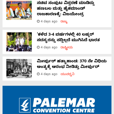
ಸಚಿವ ಸಂಪುಟ ವಿಸ್ತರಣೆ ಮಾಡಿದ್ದು
ಹಣಬಲ ಮತ್ತು ಹೈಕಮಾಂಡ್
ರಾಜಕಾರಣಕ್ಕೆ: ವಿಜಯೇಂದ್ರ
4 days ago
ರಾಜ್ಯ
‘ಕಳೆದ 3-4 ವರ್ಷಗಳಲ್ಲಿ 40 ಲಷ್ಕರ್
ಸದಸ್ಯರನ್ನು ಸದ್ದಿಲ್ಲದೆ ಮುಗಿಸಿದೆ ಭಾರತ
4 days ago
ರಾಷ್ಟ್ರೀಯ
ಮೀರ್ಪುರ್ ಹತ್ಯಾಕಾಂಡ: 370 ನೇ ವಿಧಿಯ
ಅಂತ್ಯಕ್ಕೆ ಆರಂಭ ನೀಡಿತ್ತು ಮೀರ್ಪುರ್
4 days ago
ಯುವಧ್ವನಿ