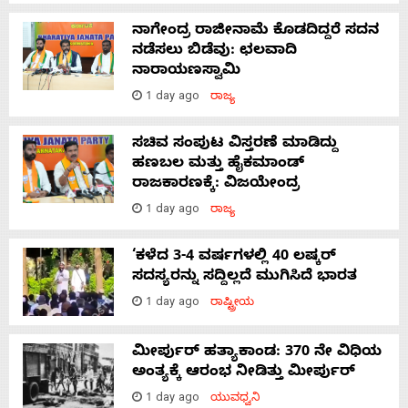
ನಾಗೇಂದ್ರ ರಾಜೀನಾಮೆ ಕೊಡದಿದ್ದರೆ ಸದನ
ನಡೆಸಲು ಬಿಡೆವು: ಛಲವಾದಿ
ನಾರಾಯಣಸ್ವಾಮಿ
1 day ago
ರಾಜ್ಯ
ಸಚಿವ ಸಂಪುಟ ವಿಸ್ತರಣೆ ಮಾಡಿದ್ದು
ಹಣಬಲ ಮತ್ತು ಹೈಕಮಾಂಡ್
ರಾಜಕಾರಣಕ್ಕೆ: ವಿಜಯೇಂದ್ರ
1 day ago
ರಾಜ್ಯ
‘ಕಳೆದ 3-4 ವರ್ಷಗಳಲ್ಲಿ 40 ಲಷ್ಕರ್
ಸದಸ್ಯರನ್ನು ಸದ್ದಿಲ್ಲದೆ ಮುಗಿಸಿದೆ ಭಾರತ
1 day ago
ರಾಷ್ಟ್ರೀಯ
ಮೀರ್ಪುರ್ ಹತ್ಯಾಕಾಂಡ: 370 ನೇ ವಿಧಿಯ
ಅಂತ್ಯಕ್ಕೆ ಆರಂಭ ನೀಡಿತ್ತು ಮೀರ್ಪುರ್
1 day ago
ಯುವಧ್ವನಿ