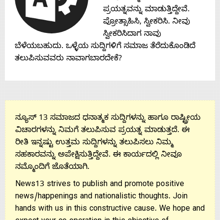
Contact
ಪ್ರಯತ್ನವನ್ನು ಮಾಡುತ್ತಿದ್ದೇವೆ.
ಪ್ರೋತ್ಸಾಹಿಸಿ, ಸ್ವೀಕರಿಸಿ. ನೀವು
Us
ಸ್ವೀಕರಿಸಿದಾಗ ನಾವು
ಬೆಳೆಯಬಹುದು. ಒಳ್ಳೆಯ ಸುದ್ದಿಗಳಿಗೆ ಸಮಾಜ ತೆರೆದುಕೊಂಡಿದೆ
ತಲುಪಿಸುವವರು ನಾವಾಗಬಾರದೇಕೆ?
ನ್ಯೂಸ್ 13 ಸಮಾಜದ ಧನಾತ್ಮಕ ಸುದ್ದಿಗಳನ್ನು ಹಾಗೂ ರಾಷ್ಟ್ರೀಯ
ವಿಚಾರಗಳನ್ನು ನಿಮಗೆ ತಲುಪಿಸುವ ಪ್ರಯತ್ನ ಮಾಡುತ್ತದೆ. ಈ
ರೀತಿ ಇನ್ನಷ್ಟು ಉತ್ತಮ ಸುದ್ದಿಗಳನ್ನು ತಲುಪಿಸಲು ನಿಮ್ಮ
ಸಹಕಾರವನ್ನು ಅಪೇಕ್ಷಿಸುತ್ತಿದ್ದೇವೆ. ಈ ಕಾರ್ಯದಲ್ಲಿ ನೀವೂ
ನಮ್ಮೊಂದಿಗೆ ಜೊತೆಯಾಗಿ.
News13 strives to publish and promote positive
news/happenings and nationalistic thoughts. Join
hands with us in this constructive cause. We hope and