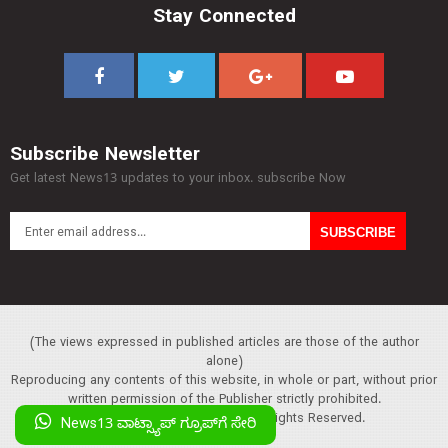
Stay Connected
Subscribe Newsletter
Get latest News13 updates to your inbox. subscribe Now
(The views expressed in published articles are those of the author
alone)
Reproducing any contents of this website, in whole or part, without prior
written permission of the Publisher strictly prohibited.
Copyright :© 2013 News13. All Rights Reserved.
News13 ವಾಟ್ಸ್ಯಾಪ್‌ ಗ್ರೂಪ್‌ಗೆ ಸೇರಿ