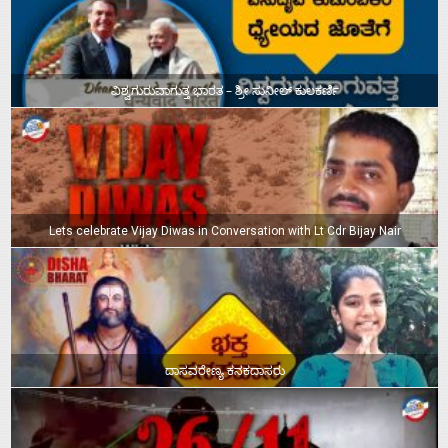
ವಿಶ್ವಗುರುವಾಗುತ್ತ ಭಾರತ – ಶ್ರೀ ಸುನೀಲ್‌ ಕುಲಕರ್ಣಿ
Lets celebrate Vijay Diwas in Conversation with Lt Cdr Bijay Nair
ದಾಸವರೇಣ್ಯ ಕನಕದಾಸರು