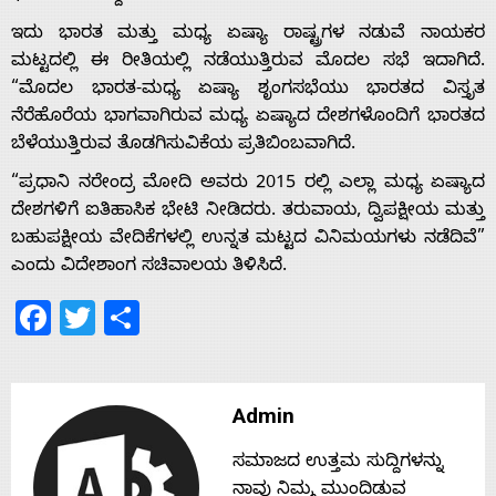
ಇದು ಭಾರತ ಮತ್ತು ಮಧ್ಯ ಏಷ್ಯಾ ರಾಷ್ಟ್ರಗಳ ನಡುವೆ ನಾಯಕರ
Home
ಮಟ್ಟದಲ್ಲಿ ಈ ರೀತಿಯಲ್ಲಿ ನಡೆಯುತ್ತಿರುವ ಮೊದಲ ಸಭೆ ಇದಾಗಿದೆ.
“ಮೊದಲ ಭಾರತ-ಮಧ್ಯ ಏಷ್ಯಾ ಶೃಂಗಸಭೆಯು ಭಾರತದ ವಿಸ್ತೃತ
ನೆರೆಹೊರೆಯ ಭಾಗವಾಗಿರುವ ಮಧ್ಯ ಏಷ್ಯಾದ ದೇಶಗಳೊಂದಿಗೆ ಭಾರತದ
About
ಬೆಳೆಯುತ್ತಿರುವ ತೊಡಗಿಸುವಿಕೆಯ ಪ್ರತಿಬಿಂಬವಾಗಿದೆ.
“ಪ್ರಧಾನಿ ನರೇಂದ್ರ ಮೋದಿ ಅವರು 2015 ರಲ್ಲಿ ಎಲ್ಲಾ ಮಧ್ಯ ಏಷ್ಯಾದ
Us
ದೇಶಗಳಿಗೆ ಐತಿಹಾಸಿಕ ಭೇಟಿ ನೀಡಿದರು. ತರುವಾಯ, ದ್ವಿಪಕ್ಷೀಯ ಮತ್ತು
ಬಹುಪಕ್ಷೀಯ ವೇದಿಕೆಗಳಲ್ಲಿ ಉನ್ನತ ಮಟ್ಟದ ವಿನಿಮಯಗಳು ನಡೆದಿವೆ”
ಎಂದು ವಿದೇಶಾಂಗ ಸಚಿವಾಲಯ ತಿಳಿಸಿದೆ.
Advertise
Facebook
Twitter
Share
With
s
Admin
ಸಮಾಜದ ಉತ್ತಮ ಸುದ್ದಿಗಳನ್ನು
ನಾವು ನಿಮ್ಮ ಮುಂದಿಡುವ