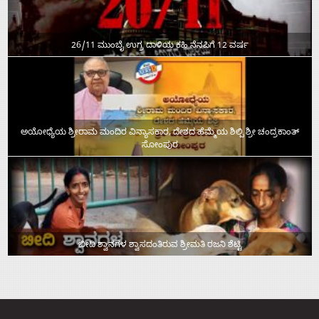
26/11 ಮುಂಬೈ ಉಗ್ರ ದಾಳಿಯ ಕಹಿ ನೆನಪಿಗೆ 12 ವರ್ಷ
ಅಯೋಧ್ಯೆಯ ಶ್ರೀರಾಮ ಮಂದಿರ ವಿನ್ಯಾಸಕಾರ, ದೇಶದ ಹೆಮ್ಮೆಯ ಶಿಲ್ಪಿ ಶ್ರೀ ಚಂದ್ರಕಾಂತ್‌
ಸೋಂಪುರ
ಬೀದಿ ಶ್ವಾನಗಳ ಶ್ವಾಸದಂತಿರುವ ಶ್ರೀಮತಿ ರಜನಿ ಶೆಟ್ಟಿ