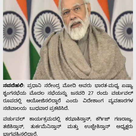
ನವದೆಹಲಿ
: ಪ್ರಧಾನಿ ನರೇಂದ್ರ ಮೋದಿ ಅವರು ಭಾರತ-ಮಧ್ಯ ಏಷ್ಯಾ
ಶೃಂಗಸಭೆಯ ಮೊದಲ ಸಭೆಯನ್ನು ಜನವರಿ 27 ರಂದು ವರ್ಚುವಲ್
ರೂಪದಲ್ಲಿ ಆಯೋಜಿಸಲಿದ್ದಾರೆ ಎಂದು ವಿದೇಶಾಂಗ ವ್ಯವಹಾರಗಳ
ಸಚಿವಾಲಯ ಬುಧವಾರ ಪ್ರಕಟಿಸಿದೆ.
ವರ್ಚುವಲ್ ಕಾರ್ಯಕ್ರಮದಲ್ಲಿ ಕಝಾಕಿಸ್ತಾನ್, ಕರ್ಗಿಜ್ ಗಣರಾಜ್ಯ,
ತಜಿಕಿಸ್ತಾನ್, ತುರ್ಕಮೆನಿಸ್ತಾನ್ ಮತ್ತು ಉಜ್ಬೇಕಿಸ್ತಾನ್ ಅಧ್ಯಕ್ಷರು
ಭಾಗವಹಿಸಲಿದ್ದಾರೆ.