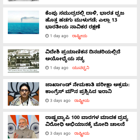
ಕೆಂಪು ಸಮುದ್ರದಲ್ಲಿ ದಾಳಿ, ಭಾರತ ಧ್ವಜ
ಹೊತ್ತ ಹಡಗು ಮುಳುಗಡೆ; ಎಲ್ಲಾ 13
ಭಾರತೀಯ ನಾವಿಕರ ರಕ್ಷಣೆ
1 day ago
ರಾಷ್ಟ್ರೀಯ
ವಿದೇಶಿ ಪ್ರಯಾಣಿಕನ ದಿನಚರಿಯಲ್ಲಿದೆ
ಅಯೋಧ್ಯೆಯ ಸತ್ಯ
1 day ago
ಯುವಧ್ವನಿ
ಜಾರ್ಖಾಂಡ್‌ ನೇಮಕಾತಿ ಪರೀಕ್ಷಾ ಅಕ್ರಮ:
ಕಾಂಗ್ರೆಸ್‌ ಮೌನ ಪ್ರಶ್ನಿಸಿದ ಇರಾನಿ
3 days ago
ರಾಷ್ಟ್ರೀಯ
ರಾಷ್ಟ್ರವ್ಯಾಪಿ 100 ವಾರಗಳ ಮಾದಕ ದ್ರವ್ಯ
ವಿರೋಧಿ ಅಭಿಯಾನಕ್ಕೆ ಮೋದಿ ಚಾಲನೆ
3 days ago
ರಾಷ್ಟ್ರೀಯ