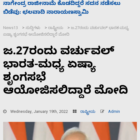
ಸಚಿವ ಸಂಪುಟ ವಿಸ್ತರಣೆ ಮಾಡಿದ್ದು ಹಣಬಲ ಮತ್ತು
‘
ಹೈಕಮಾಂಡ್ ರಾಜಕಾರಣಕ್ಕೆ: ವಿಜಯೇಂದ್ರ
ಮ
News13
ಸುದ್ದಿಗಳು
ರಾಷ್ಟ್ರೀಯ
ಜ.27ರಂದು ವರ್ಚುವಲ್‌ ಭಾರತ-ಮಧ್ಯ
>
>
>
ಏಷ್ಯಾ ಶೃಂಗಸಭೆ ಆಯೋಜಿಸಲಿದ್ದಾರೆ ಮೋದಿ
ಜ.27ರಂದು ವರ್ಚುವಲ್‌
ಭಾರತ-ಮಧ್ಯ ಏಷ್ಯಾ
ಶೃಂಗಸಭೆ
ಆಯೋಜಿಸಲಿದ್ದಾರೆ ಮೋದಿ
Wednesday, January 19th, 2022
ರಾಷ್ಟ್ರೀಯ
Admin