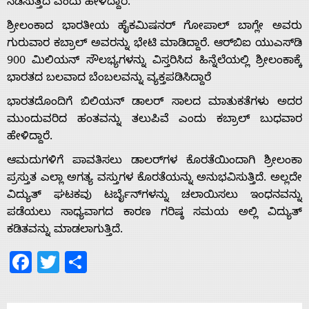
ನಡೆಸುತ್ತಿದೆ ಎಂದು ಹೇಳಿದ್ದಾರೆ.
ಶ್ರೀಲಂಕಾದ ಭಾರತೀಯ ಹೈಕಮಿಷನರ್ ಗೋಪಾಲ್ ಬಾಗ್ಲೇ ಅವರು
ಗುರುವಾರ ಕಬ್ರಾಲ್ ಅವರನ್ನು ಭೇಟಿ ಮಾಡಿದ್ದಾರೆ. ಆರ್‌ಬಿಐ ಯುಎಸ್‌ಡಿ
Home
900 ಮಿಲಿಯನ್ ಸೌಲಭ್ಯಗಳನ್ನು ವಿಸ್ತರಿಸಿದ ಹಿನ್ನೆಲೆಯಲ್ಲಿ ಶ್ರೀಲಂಕಾಕ್ಕೆ
ಭಾರತದ ಬಲವಾದ ಬೆಂಬಲವನ್ನು ವ್ಯಕ್ತಪಡಿಸಿದ್ದಾರೆ
ಭಾರತದೊಂದಿಗೆ ಬಿಲಿಯನ್ ಡಾಲರ್ ಸಾಲದ ಮಾತುಕತೆಗಳು ಅದರ
About
ಮುಂದುವರಿದ ಹಂತವನ್ನು ತಲುಪಿವೆ ಎಂದು ಕಬ್ರಾಲ್ ಬುಧವಾರ
ಹೇಳಿದ್ದಾರೆ.
Us
ಆಮದುಗಳಿಗೆ ಪಾವತಿಸಲು ಡಾಲರ್‌ಗಳ ಕೊರತೆಯಿಂದಾಗಿ ಶ್ರೀಲಂಕಾ
ಪ್ರಸ್ತುತ ಎಲ್ಲಾ ಅಗತ್ಯ ವಸ್ತುಗಳ ಕೊರತೆಯನ್ನು ಅನುಭವಿಸುತ್ತಿದೆ. ಅಲ್ಲದೇ
Advertise
ವಿದ್ಯುತ್ ಘಟಕವು ಟರ್ಬೈನ್‌ಗಳನ್ನು ಚಲಾಯಿಸಲು ಇಂಧನವನ್ನು
ಪಡೆಯಲು ಸಾಧ್ಯವಾಗದ ಕಾರಣ ಗರಿಷ್ಠ ಸಮಯ ಅಲ್ಲಿ ವಿದ್ಯುತ್
ಕಡಿತವನ್ನು ಮಾಡಲಾಗುತ್ತಿದೆ.
With
Facebook
Twitter
Share
s