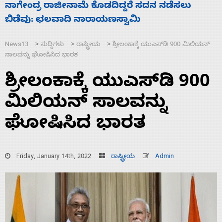
ಸಚಿವ ಸಂಪುಟ ವಿಸ್ತರಣೆ ಮಾಡಿದ್ದು ಹಣಬಲ ಮತ್ತು
‘
ಹೈಕಮಾಂಡ್ ರಾಜಕಾರಣಕ್ಕೆ: ವಿಜಯೇಂದ್ರ
ಮ
News13
ಸುದ್ದಿಗಳು
ರಾಷ್ಟ್ರೀಯ
ಶ್ರೀಲಂಕಾಕ್ಕೆ ಯುಎಸ್‌ಡಿ 900 ಮಿಲಿಯನ್
>
>
>
ಸಾಲವನ್ನು ಘೋಷಿಸಿದ ಭಾರತ
ಶ್ರೀಲಂಕಾಕ್ಕೆ ಯುಎಸ್‌ಡಿ 900
ಮಿಲಿಯನ್ ಸಾಲವನ್ನು
ಘೋಷಿಸಿದ ಭಾರತ
Friday, January 14th, 2022
ರಾಷ್ಟ್ರೀಯ
Admin