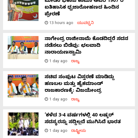
ಮೇಡಂ ಭಿಕಾಜಿ ಕಾಮಾ ಅವರ 1907 ರ
ಐತಿಹಾಸಿಕ ಧ್ವಜಾರೋಹಣದ ಹಿಂದಿನ
ಪ್ರೇರಣೆ
13 hours ago
ಯುವಧ್ವನಿ
ನಾಗೇಂದ್ರ ರಾಜೀನಾಮೆ ಕೊಡದಿದ್ದರೆ ಸದನ
ನಡೆಸಲು ಬಿಡೆವು: ಛಲವಾದಿ
ನಾರಾಯಣಸ್ವಾಮಿ
1 day ago
ರಾಜ್ಯ
ಸಚಿವ ಸಂಪುಟ ವಿಸ್ತರಣೆ ಮಾಡಿದ್ದು
ಹಣಬಲ ಮತ್ತು ಹೈಕಮಾಂಡ್
ರಾಜಕಾರಣಕ್ಕೆ: ವಿಜಯೇಂದ್ರ
1 day ago
ರಾಜ್ಯ
‘ಕಳೆದ 3-4 ವರ್ಷಗಳಲ್ಲಿ 40 ಲಷ್ಕರ್
ಸದಸ್ಯರನ್ನು ಸದ್ದಿಲ್ಲದೆ ಮುಗಿಸಿದೆ ಭಾರತ
1 day ago
ರಾಷ್ಟ್ರೀಯ