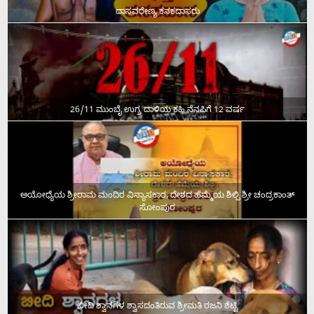
ದಾಸವರೇಣ್ಯ ಕನಕದಾಸರು
26/11 ಮುಂಬೈ ಉಗ್ರ ದಾಳಿಯ ಕಹಿ ನೆನಪಿಗೆ 12 ವರ್ಷ
ಅಯೋಧ್ಯೆಯ ಶ್ರೀರಾಮ ಮಂದಿರ ವಿನ್ಯಾಸಕಾರ, ದೇಶದ ಹೆಮ್ಮೆಯ ಶಿಲ್ಪಿ ಶ್ರೀ ಚಂದ್ರಕಾಂತ್‌
ಸೋಂಪುರ
ಬೀದಿ ಶ್ವಾನಗಳ ಶ್ವಾಸದಂತಿರುವ ಶ್ರೀಮತಿ ರಜನಿ ಶೆಟ್ಟಿ