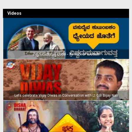
Videos
ವಿಶ್ವಗುರುವಾಗುತ್ತ ಭಾರತ – ಶ್ರೀ ಸುನೀಲ್‌ ಕುಲಕರ್ಣಿ
Lets celebrate Vijay Diwas in Conversation with Lt Cdr Bijay Nair