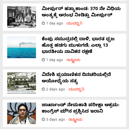
ಮೀರ್ಪುರ್ ಹತ್ಯಾಕಾಂಡ: 370 ನೇ ವಿಧಿಯ
ಅಂತ್ಯಕ್ಕೆ ಆರಂಭ ನೀಡಿತ್ತು ಮೀರ್ಪುರ್
1 day ago
ಯುವಧ್ವನಿ
ಕೆಂಪು ಸಮುದ್ರದಲ್ಲಿ ದಾಳಿ, ಭಾರತ ಧ್ವಜ
ಹೊತ್ತ ಹಡಗು ಮುಳುಗಡೆ; ಎಲ್ಲಾ 13
ಭಾರತೀಯ ನಾವಿಕರ ರಕ್ಷಣೆ
1 day ago
ರಾಷ್ಟ್ರೀಯ
ವಿದೇಶಿ ಪ್ರಯಾಣಿಕನ ದಿನಚರಿಯಲ್ಲಿದೆ
ಅಯೋಧ್ಯೆಯ ಸತ್ಯ
2 days ago
ಯುವಧ್ವನಿ
ಜಾರ್ಖಾಂಡ್‌ ನೇಮಕಾತಿ ಪರೀಕ್ಷಾ ಅಕ್ರಮ:
ಕಾಂಗ್ರೆಸ್‌ ಮೌನ ಪ್ರಶ್ನಿಸಿದ ಇರಾನಿ
3 days ago
ರಾಷ್ಟ್ರೀಯ