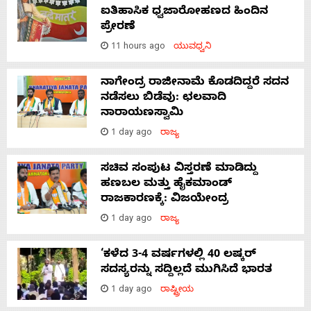
ಐತಿಹಾಸಿಕ ಧ್ವಜಾರೋಹಣದ ಹಿಂದಿನ
ಪ್ರೇರಣೆ
11 hours ago
ಯುವಧ್ವನಿ
ನಾಗೇಂದ್ರ ರಾಜೀನಾಮೆ ಕೊಡದಿದ್ದರೆ ಸದನ
ನಡೆಸಲು ಬಿಡೆವು: ಛಲವಾದಿ
ನಾರಾಯಣಸ್ವಾಮಿ
1 day ago
ರಾಜ್ಯ
ಸಚಿವ ಸಂಪುಟ ವಿಸ್ತರಣೆ ಮಾಡಿದ್ದು
ಹಣಬಲ ಮತ್ತು ಹೈಕಮಾಂಡ್
ರಾಜಕಾರಣಕ್ಕೆ: ವಿಜಯೇಂದ್ರ
1 day ago
ರಾಜ್ಯ
‘ಕಳೆದ 3-4 ವರ್ಷಗಳಲ್ಲಿ 40 ಲಷ್ಕರ್
ಸದಸ್ಯರನ್ನು ಸದ್ದಿಲ್ಲದೆ ಮುಗಿಸಿದೆ ಭಾರತ
1 day ago
ರಾಷ್ಟ್ರೀಯ