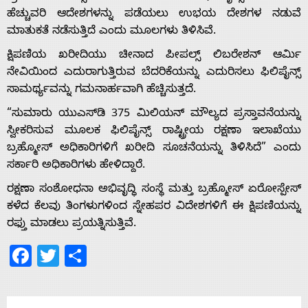
ಹೆಚ್ಚುವರಿ ಆದೇಶಗಳನ್ನು ಪಡೆಯಲು ಉಭಯ ದೇಶಗಳ ನಡುವೆ
ಮಾತುಕತೆ ನಡೆಸುತ್ತಿದೆ ಎಂದು ಮೂಲಗಳು ತಿಳಿಸಿವೆ.
Home
ಕ್ಷಿಪಣಿಯ ಖರೀದಿಯು ಚೀನಾದ ಪೀಪಲ್ಸ್ ಲಿಬರೇಶನ್ ಆರ್ಮಿ
ನೇವಿಯಿಂದ ಎದುರಾಗುತ್ತಿರುವ ಬೆದರಿಕೆಯನ್ನು ಎದುರಿಸಲು ಫಿಲಿಪೈನ್ಸ್
ಸಾಮರ್ಥ್ಯವನ್ನು ಗಮನಾರ್ಹವಾಗಿ ಹೆಚ್ಚಿಸುತ್ತದೆ.
About
“ಸುಮಾರು ಯುಎಸ್‌ಡಿ 375 ಮಿಲಿಯನ್ ಮೌಲ್ಯದ ಪ್ರಸ್ತಾವನೆಯನ್ನು
ಸ್ವೀಕರಿಸುವ ಮೂಲಕ ಫಿಲಿಪೈನ್ಸ್ ರಾಷ್ಟ್ರೀಯ ರಕ್ಷಣಾ ಇಲಾಖೆಯು
Us
ಬ್ರಹ್ಮೋಸ್ ಅಧಿಕಾರಿಗಳಿಗೆ ಖರೀದಿ ಸೂಚನೆಯನ್ನು ತಿಳಿಸಿದೆ” ಎಂದು
ಸರ್ಕಾರಿ ಅಧಿಕಾರಿಗಳು ಹೇಳಿದ್ದಾರೆ.
ರಕ್ಷಣಾ ಸಂಶೋಧನಾ ಅಭಿವೃದ್ಧಿ ಸಂಸ್ಥೆ ಮತ್ತು ಬ್ರಹ್ಮೋಸ್ ಏರೋಸ್ಪೇಸ್
Advertise
ಕಳೆದ ಕೆಲವು ತಿಂಗಳುಗಳಿಂದ ಸ್ನೇಹಪರ ವಿದೇಶಗಳಿಗೆ ಈ ಕ್ಷಿಪಣಿಯನ್ನು
ರಫ್ತು ಮಾಡಲು ಪ್ರಯತ್ನಿಸುತ್ತಿವೆ.
With
Facebook
Twitter
Share
s