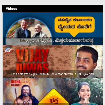
Videos
ವಿಶ್ವಗುರುವಾಗುತ್ತ ಭಾರತ – ಶ್ರೀ ಸುನೀಲ್‌ ಕುಲಕರ್ಣಿ
Lets celebrate Vijay Diwas in Conversation with Lt Cdr Bijay Nair