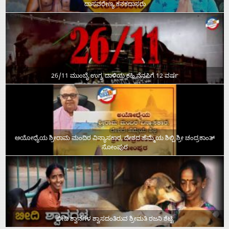
ದಾಸವರೇಣ್ಯ ಕನಕದಾಸರು
26/11 ಮುಂಬೈ ಉಗ್ರ ದಾಳಿಯ ಕಹಿ ನೆನಪಿಗೆ 12 ವರ್ಷ
ಅಯೋಧ್ಯೆಯ ಶ್ರೀರಾಮ ಮಂದಿರ ವಿನ್ಯಾಸಕಾರ, ದೇಶದ ಹೆಮ್ಮೆಯ ಶಿಲ್ಪಿ ಶ್ರೀ ಚಂದ್ರಕಾಂತ್‌
ಸೋಂಪುರ
ಬೀದಿ ಶ್ವಾನಗಳ ಶ್ವಾಸದಂತಿರುವ ಶ್ರೀಮತಿ ರಜನಿ ಶೆಟ್ಟಿ