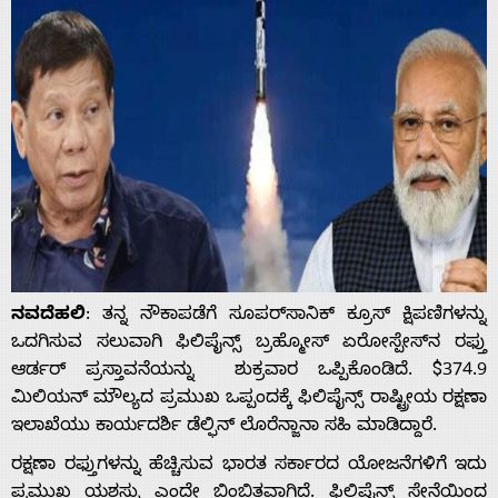
ನವದೆಹಲಿ
: ತನ್ನ ನೌಕಾಪಡೆಗೆ ಸೂಪರ್‌ಸಾನಿಕ್ ಕ್ರೂಸ್ ಕ್ಷಿಪಣಿಗಳನ್ನು
ಒದಗಿಸುವ ಸಲುವಾಗಿ ಫಿಲಿಪೈನ್ಸ್ ಬ್ರಹ್ಮೋಸ್ ಏರೋಸ್ಪೇಸ್‌ನ ರಫ್ತು
ಆರ್ಡರ್ ಪ್ರಸ್ತಾವನೆಯನ್ನು ಶುಕ್ರವಾರ ಒಪ್ಪಿಕೊಂಡಿದೆ. $374.9
ಮಿಲಿಯನ್ ಮೌಲ್ಯದ ಪ್ರಮುಖ ಒಪ್ಪಂದಕ್ಕೆ ಫಿಲಿಪೈನ್ಸ್ ರಾಷ್ಟ್ರೀಯ ರಕ್ಷಣಾ
ಇಲಾಖೆಯು ಕಾರ್ಯದರ್ಶಿ ಡೆಲ್ಫಿನ್ ಲೊರೆನ್ಜಾನಾ ಸಹಿ ಮಾಡಿದ್ದಾರೆ.
ರಕ್ಷಣಾ ರಫ್ತುಗಳನ್ನು ಹೆಚ್ಚಿಸುವ ಭಾರತ ಸರ್ಕಾರದ ಯೋಜನೆಗಳಿಗೆ ಇದು
ಪ್ರಮುಖ ಯಶಸ್ಸು ಎಂದೇ ಬಿಂಬಿತವಾಗಿದೆ. ಫಿಲಿಪೈನ್ಸ್ ಸೇನೆಯಿಂದ