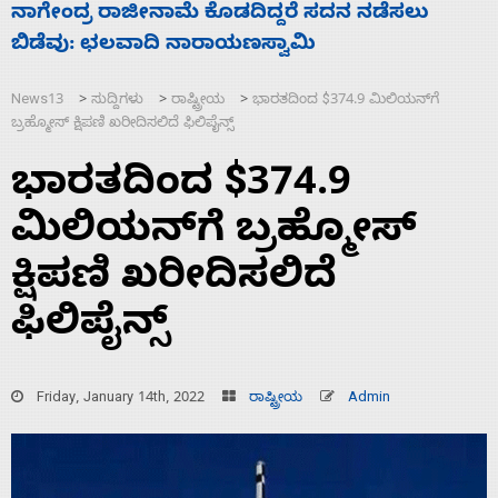
ಸಚಿವ ಸಂಪುಟ ವಿಸ್ತರಣೆ ಮಾಡಿದ್ದು ಹಣಬಲ ಮತ್ತು
‘
ಹೈಕಮಾಂಡ್ ರಾಜಕಾರಣಕ್ಕೆ: ವಿಜಯೇಂದ್ರ
ಮ
News13
ಸುದ್ದಿಗಳು
ರಾಷ್ಟ್ರೀಯ
ಭಾರತದಿಂದ‌ $374.9 ಮಿಲಿಯನ್‌ಗೆ
>
>
>
ಬ್ರಹ್ಮೋಸ್‌ ಕ್ಷಿಪಣಿ ಖರೀದಿಸಲಿದೆ ಫಿಲಿಪೈನ್ಸ್
ಭಾರತದಿಂದ‌ $374.9
ಮಿಲಿಯನ್‌ಗೆ ಬ್ರಹ್ಮೋಸ್‌
ಕ್ಷಿಪಣಿ ಖರೀದಿಸಲಿದೆ
ಫಿಲಿಪೈನ್ಸ್
Friday, January 14th, 2022
ರಾಷ್ಟ್ರೀಯ
Admin