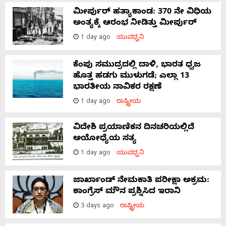
ಮೀರ್ಪುರ್ ಹತ್ಯಾಕಾಂಡ: 370 ನೇ ವಿಧಿಯ
ಅಂತ್ಯಕ್ಕೆ ಆರಂಭ ನೀಡಿತ್ತು ಮೀರ್ಪುರ್
1 day ago
ಯುವಧ್ವನಿ
ಕೆಂಪು ಸಮುದ್ರದಲ್ಲಿ ದಾಳಿ, ಭಾರತ ಧ್ವಜ
ಹೊತ್ತ ಹಡಗು ಮುಳುಗಡೆ; ಎಲ್ಲಾ 13
ಭಾರತೀಯ ನಾವಿಕರ ರಕ್ಷಣೆ
1 day ago
ರಾಷ್ಟ್ರೀಯ
ವಿದೇಶಿ ಪ್ರಯಾಣಿಕನ ದಿನಚರಿಯಲ್ಲಿದೆ
ಅಯೋಧ್ಯೆಯ ಸತ್ಯ
1 day ago
ಯುವಧ್ವನಿ
ಜಾರ್ಖಾಂಡ್‌ ನೇಮಕಾತಿ ಪರೀಕ್ಷಾ ಅಕ್ರಮ:
ಕಾಂಗ್ರೆಸ್‌ ಮೌನ ಪ್ರಶ್ನಿಸಿದ ಇರಾನಿ
3 days ago
ರಾಷ್ಟ್ರೀಯ