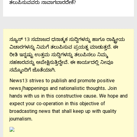
ತಲುಪಿಸುವವರು ನಾವಾಗಬಾರದೇಕೆ?
Us
ನ್ಯೂಸ್ 13 ಸಮಾಜದ ಧನಾತ್ಮಕ ಸುದ್ದಿಗಳನ್ನು ಹಾಗೂ ರಾಷ್ಟ್ರೀಯ
ವಿಚಾರಗಳನ್ನು ನಿಮಗೆ ತಲುಪಿಸುವ ಪ್ರಯತ್ನ ಮಾಡುತ್ತದೆ. ಈ
ರೀತಿ ಇನ್ನಷ್ಟು ಉತ್ತಮ ಸುದ್ದಿಗಳನ್ನು ತಲುಪಿಸಲು ನಿಮ್ಮ
ಸಹಕಾರವನ್ನು ಅಪೇಕ್ಷಿಸುತ್ತಿದ್ದೇವೆ. ಈ ಕಾರ್ಯದಲ್ಲಿ ನೀವೂ
ನಮ್ಮೊಂದಿಗೆ ಜೊತೆಯಾಗಿ.
News13 strives to publish and promote positive
news/happenings and nationalistic thoughts. Join
hands with us in this constructive cause. We hope and
expect your co-operation in this objective of
broadcasting news that shall keep up with quality
journalism.