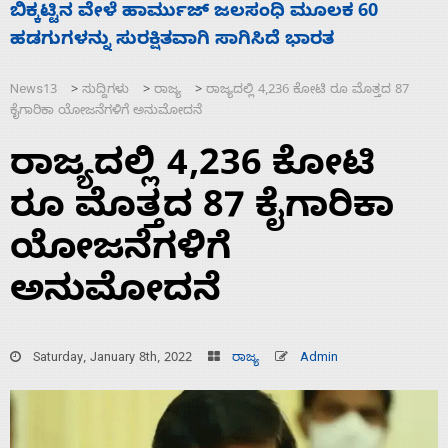
ನಾಗೇಂದ್ರ ರಾಜೀನಾಮೆ ಕೊಡದಿದ್ದರೆ ಸದನ ನಡೆಸಲು
ಸ
ಬಿಡೆವು: ಛಲವಾದಿ ನಾರಾಯಣಸ್ವಾಮಿ
ಹ
News13
ಸುದ್ದಿಗಳು
ರಾಜ್ಯ
ರಾಜ್ಯದಲ್ಲಿ 4,236 ಕೋಟಿ ರೂ ಮೊತ್ತದ 87
>
>
>
ಕೈಗಾರಿಕಾ ಯೋಜನೆಗಳಿಗೆ ಅನುಮೋದನೆ
ರಾಜ್ಯದಲ್ಲಿ 4,236 ಕೋಟಿ
ರೂ ಮೊತ್ತದ 87 ಕೈಗಾರಿಕಾ
ಯೋಜನೆಗಳಿಗೆ
ಅನುಮೋದನೆ
Saturday, January 8th, 2022
ರಾಜ್ಯ
Admin