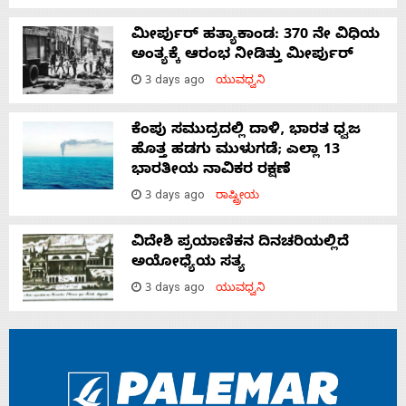
ಮೀರ್ಪುರ್ ಹತ್ಯಾಕಾಂಡ: 370 ನೇ ವಿಧಿಯ
ಅಂತ್ಯಕ್ಕೆ ಆರಂಭ ನೀಡಿತ್ತು ಮೀರ್ಪುರ್
3 days ago
ಯುವಧ್ವನಿ
ಕೆಂಪು ಸಮುದ್ರದಲ್ಲಿ ದಾಳಿ, ಭಾರತ ಧ್ವಜ
ಹೊತ್ತ ಹಡಗು ಮುಳುಗಡೆ; ಎಲ್ಲಾ 13
ಭಾರತೀಯ ನಾವಿಕರ ರಕ್ಷಣೆ
3 days ago
ರಾಷ್ಟ್ರೀಯ
ವಿದೇಶಿ ಪ್ರಯಾಣಿಕನ ದಿನಚರಿಯಲ್ಲಿದೆ
ಅಯೋಧ್ಯೆಯ ಸತ್ಯ
3 days ago
ಯುವಧ್ವನಿ