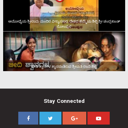
ಅಯೋಧ್ಯೆಯ ಶ್ರೀರಾಮ ಮಂದಿರ ವಿನ್ಯಾಸಕಾರ, ದೇಶದ ಹೆಮ್ಮೆಯ ಶಿಲ್ಪಿ ಶ್ರೀ ಚಂದ್ರಕಾಂತ್‌
ಸೋಂಪುರ
ಬೀದಿ ಶ್ವಾನಗಳ ಶ್ವಾಸದಂತಿರುವ ಶ್ರೀಮತಿ ರಜನಿ ಶೆಟ್ಟಿ
Stay Connected