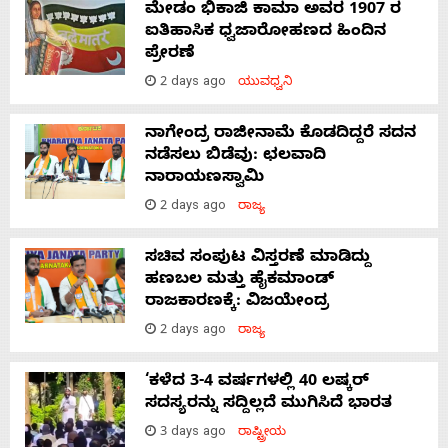
ಮೇಡಂ ಭಿಕಾಜಿ ಕಾಮಾ ಅವರ 1907 ರ
ಐತಿಹಾಸಿಕ ಧ್ವಜಾರೋಹಣದ ಹಿಂದಿನ
ಪ್ರೇರಣೆ
2 days ago
ಯುವಧ್ವನಿ
ನಾಗೇಂದ್ರ ರಾಜೀನಾಮೆ ಕೊಡದಿದ್ದರೆ ಸದನ
ನಡೆಸಲು ಬಿಡೆವು: ಛಲವಾದಿ
ನಾರಾಯಣಸ್ವಾಮಿ
2 days ago
ರಾಜ್ಯ
ಸಚಿವ ಸಂಪುಟ ವಿಸ್ತರಣೆ ಮಾಡಿದ್ದು
ಹಣಬಲ ಮತ್ತು ಹೈಕಮಾಂಡ್
ರಾಜಕಾರಣಕ್ಕೆ: ವಿಜಯೇಂದ್ರ
2 days ago
ರಾಜ್ಯ
‘ಕಳೆದ 3-4 ವರ್ಷಗಳಲ್ಲಿ 40 ಲಷ್ಕರ್
ಸದಸ್ಯರನ್ನು ಸದ್ದಿಲ್ಲದೆ ಮುಗಿಸಿದೆ ಭಾರತ
3 days ago
ರಾಷ್ಟ್ರೀಯ