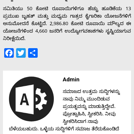
Home
ಸಮಿತಿಯು 50 ಕೋಟಿ ರೂಪಾಯಿಗಳಿಗೂ ಹೆಚ್ಚು ಹೂಡಿಕೆಯ 13
ಪ್ರಮುಖ ಬೃಹತ್ ಮತ್ತು ಮಧ್ಯಮ ಗಾತ್ರದ ಕೈಗಾರಿಕಾ ಯೋಜನೆಗಳಿಗೆ
ಅನುಮೋದನೆ ಕೊಟ್ಟಿದೆ. 2,986.80 ಕೋಟಿ ರೂಪಾಯಿ ಮೌಲ್ಯದ ಈ
About
ಯೋಜನೆಗಳಿಂದ 4,660 ಜನರಿಗೆ ಉದ್ಯೋಗವಕಾಶಗಳು ಸೃಷ್ಟಿಯಾಗುವ
ನಿರೀಕ್ಷೆಯಿದೆ.
Us
Facebook
Twitter
Share
Advertise
Admin
With
ಸಮಾಜದ ಉತ್ತಮ ಸುದ್ದಿಗಳನ್ನು
ನಾವು ನಿಮ್ಮ ಮುಂದಿಡುವ
s
ಪ್ರಯತ್ನವನ್ನು ಮಾಡುತ್ತಿದ್ದೇವೆ.
ಪ್ರೋತ್ಸಾಹಿಸಿ, ಸ್ವೀಕರಿಸಿ. ನೀವು
ಸ್ವೀಕರಿಸಿದಾಗ ನಾವು
Contact
ಬೆಳೆಯಬಹುದು. ಒಳ್ಳೆಯ ಸುದ್ದಿಗಳಿಗೆ ಸಮಾಜ ತೆರೆದುಕೊಂಡಿದೆ