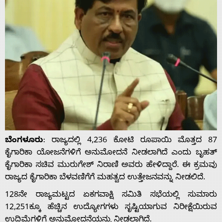
ಬೆಂಗಳೂರು
: ರಾಜ್ಯದಲ್ಲಿ 4,236 ಕೋಟಿ ರೂಪಾಯಿ ಮೊತ್ತದ 87
ಕೈಗಾರಿಕಾ ಯೋಜನೆಗಳಿಗೆ ಅನುಮೋದನೆ ನೀಡಲಾಗಿದೆ ಎಂದು ಬೃಹತ್
ಕೈಗಾರಿಕಾ ಸಚಿವ ಮುರುಗೇಶ್ ನಿರಾಣಿ ಅವರು ಹೇಳಿದ್ದಾರೆ. ಈ ಕ್ರಮವು
ರಾಜ್ಯದ ಕೈಗಾರಿಕಾ ಬೆಳವಣಿಗೆಗೆ ಮಹತ್ವದ ಉತ್ತೇಜನವನ್ನು ನೀಡಲಿದೆ.
128ನೇ ರಾಜ್ಯಮಟ್ಟದ ಏಕಗವಾಕ್ಷಿ ಸಮಿತಿ ಸಭೆಯಲ್ಲಿ ಸುಮಾರು
12,251ಕ್ಕೂ ಹೆಚ್ಚಿನ ಉದ್ಯೋಗಗಳು ಸೃಷ್ಟಿಯಾಗುವ ನಿರೀಕ್ಷೆಯಿರುವ
ಉದ್ದಿಮೆಗಳಿಗೆ ಅನುಮೋದನೆಯನ್ನು ನೀಡಲಾಗಿದೆ.