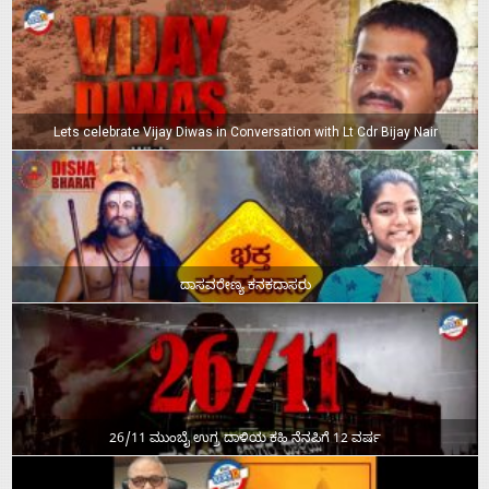
Lets celebrate Vijay Diwas in Conversation with Lt Cdr Bijay Nair
ದಾಸವರೇಣ್ಯ ಕನಕದಾಸರು
26/11 ಮುಂಬೈ ಉಗ್ರ ದಾಳಿಯ ಕಹಿ ನೆನಪಿಗೆ 12 ವರ್ಷ