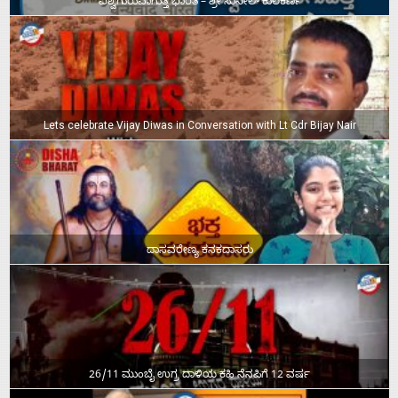
ವಿಶ್ವಗುರುವಾಗುತ್ತ ಭಾರತ – ಶ್ರೀ ಸುನೀಲ್‌ ಕುಲಕರ್ಣಿ
Lets celebrate Vijay Diwas in Conversation with Lt Cdr Bijay Nair
ದಾಸವರೇಣ್ಯ ಕನಕದಾಸರು
26/11 ಮುಂಬೈ ಉಗ್ರ ದಾಳಿಯ ಕಹಿ ನೆನಪಿಗೆ 12 ವರ್ಷ