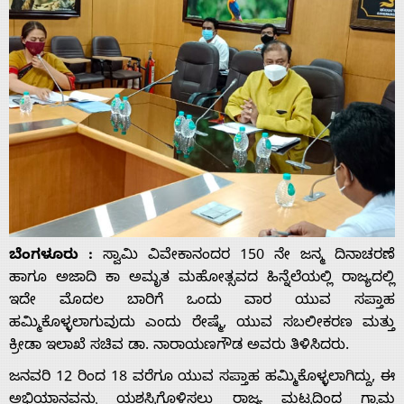
ಬೆಂಗಳೂರು :
ಸ್ವಾಮಿ ವಿವೇಕಾನಂದರ 150 ನೇ ಜನ್ಮ ದಿನಾಚರಣೆ
ಹಾಗೂ ಅಜಾದಿ ಕಾ ಅಮೃತ ಮಹೋತ್ಸವದ ಹಿನ್ನೆಲೆಯಲ್ಲಿ ರಾಜ್ಯದಲ್ಲಿ
ಇದೇ ಮೊದಲ ಬಾರಿಗೆ ಒಂದು ವಾರ ಯುವ ಸಪ್ತಾಹ
ಹಮ್ಮಿಕೊಳ್ಳಲಾಗುವುದು ಎಂದು ರೇಷ್ಮೆ, ಯುವ ಸಬಲೀಕರಣ ಮತ್ತು
ಕ್ರೀಡಾ ಇಲಾಖೆ ಸಚಿವ ಡಾ. ನಾರಾಯಣಗೌಡ ಅವರು ತಿಳಿಸಿದರು.
ಜನವರಿ 12 ರಿಂದ 18 ವರೆಗೂ ಯುವ ಸಪ್ತಾಹ ಹಮ್ಮಿಕೊಳ್ಳಲಾಗಿದ್ದು, ಈ
ಅಭಿಯಾನವನ್ನು ಯಶಸ್ವಿಗೊಳಿಸಲು ರಾಜ್ಯ ಮಟ್ಟದಿಂದ ಗ್ರಾಮ