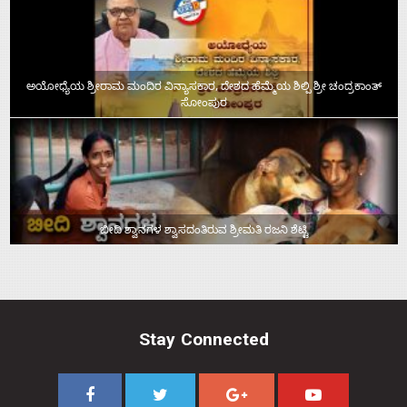
ಅಯೋಧ್ಯೆಯ ಶ್ರೀರಾಮ ಮಂದಿರ ವಿನ್ಯಾಸಕಾರ, ದೇಶದ ಹೆಮ್ಮೆಯ ಶಿಲ್ಪಿ ಶ್ರೀ ಚಂದ್ರಕಾಂತ್‌
ಸೋಂಪುರ
ಬೀದಿ ಶ್ವಾನಗಳ ಶ್ವಾಸದಂತಿರುವ ಶ್ರೀಮತಿ ರಜನಿ ಶೆಟ್ಟಿ
Stay Connected