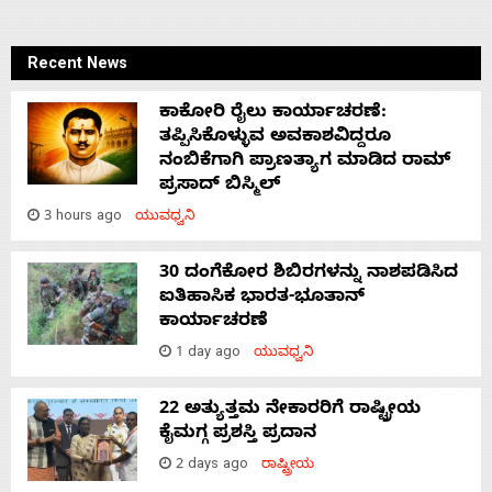
Recent News
ಕಾಕೋರಿ ರೈಲು ಕಾರ್ಯಾಚರಣೆ:
ತಪ್ಪಿಸಿಕೊಳ್ಳುವ ಅವಕಾಶವಿದ್ದರೂ
ನಂಬಿಕೆಗಾಗಿ ಪ್ರಾಣತ್ಯಾಗ ಮಾಡಿದ ರಾಮ್
ಪ್ರಸಾದ್ ಬಿಸ್ಮಿಲ್
3 hours ago
ಯುವಧ್ವನಿ
30 ದಂಗೆಕೋರ ಶಿಬಿರಗಳನ್ನು ನಾಶಪಡಿಸಿದ
ಐತಿಹಾಸಿಕ ಭಾರತ-ಭೂತಾನ್
ಕಾರ್ಯಾಚರಣೆ
1 day ago
ಯುವಧ್ವನಿ
22 ಅತ್ಯುತ್ತಮ ನೇಕಾರರಿಗೆ ರಾಷ್ಟ್ರೀಯ
ಕೈಮಗ್ಗ ಪ್ರಶಸ್ತಿ ಪ್ರದಾನ
2 days ago
ರಾಷ್ಟ್ರೀಯ