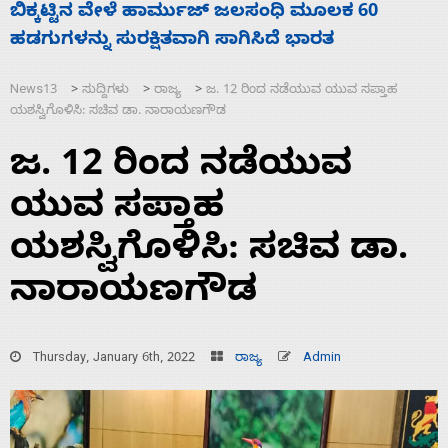
ನಾಗೇಂದ್ರ ರಾಜೀನಾಮೆ ಕೊಡದಿದ್ದರೆ ಸದನ ನಡೆಸಲು
ಸ
ಬಿಡೆವು: ಛಲವಾದಿ ನಾರಾಯಣಸ್ವಾಮಿ
ಹ
News13
ಸುದ್ದಿಗಳು
ರಾಜ್ಯ
ಜ. 12 ರಿಂದ ನಡೆಯುವ ಯುವ ಸಪ್ತಾಹ
>
>
>
ಯಶಸ್ವಿಗೊಳಿಸಿ: ಸಚಿವ ಡಾ. ನಾರಾಯಣಗೌಡ
ಜ. 12 ರಿಂದ ನಡೆಯುವ
ಯುವ ಸಪ್ತಾಹ
ಯಶಸ್ವಿಗೊಳಿಸಿ: ಸಚಿವ ಡಾ.
ನಾರಾಯಣಗೌಡ
Thursday, January 6th, 2022
ರಾಜ್ಯ
Admin