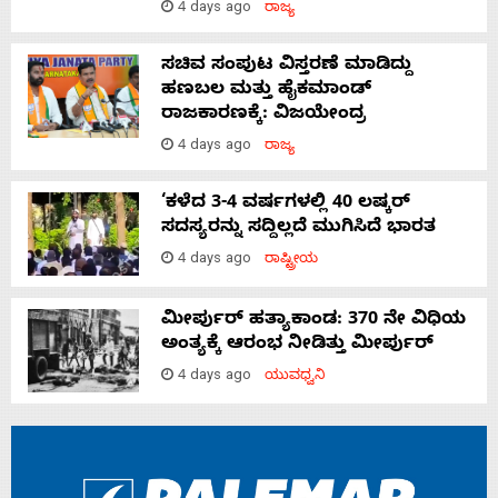
4 days ago
ರಾಜ್ಯ
ಸಚಿವ ಸಂಪುಟ ವಿಸ್ತರಣೆ ಮಾಡಿದ್ದು
ಹಣಬಲ ಮತ್ತು ಹೈಕಮಾಂಡ್
ರಾಜಕಾರಣಕ್ಕೆ: ವಿಜಯೇಂದ್ರ
4 days ago
ರಾಜ್ಯ
‘ಕಳೆದ 3-4 ವರ್ಷಗಳಲ್ಲಿ 40 ಲಷ್ಕರ್
ಸದಸ್ಯರನ್ನು ಸದ್ದಿಲ್ಲದೆ ಮುಗಿಸಿದೆ ಭಾರತ
4 days ago
ರಾಷ್ಟ್ರೀಯ
ಮೀರ್ಪುರ್ ಹತ್ಯಾಕಾಂಡ: 370 ನೇ ವಿಧಿಯ
ಅಂತ್ಯಕ್ಕೆ ಆರಂಭ ನೀಡಿತ್ತು ಮೀರ್ಪುರ್
4 days ago
ಯುವಧ್ವನಿ