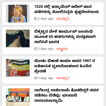
1520 ರಲ್ಲಿ ಇಸ್ಮಾಯಿಲ್ ಆದಿಲ್ ಷಾನ
ಪಡೆಗಳನ್ನು ಸೋಲಿಸಿದ್ದರು ಕೃಷ್ಣದೇವರಾಯ
2 days ago
ಯುವಧ್ವನಿ
ಬಿಕ್ಕಟ್ಟಿನ ವೇಳೆ ಹಾರ್ಮುಜ್ ಜಲಸಂಧಿ
ಮೂಲಕ 60 ಹಡಗುಗಳನ್ನು ಸುರಕ್ಷಿತವಾಗಿ
ಸಾಗಿಸಿದೆ ಭಾರತ
3 days ago
ರಾಷ್ಟ್ರೀಯ
ಮೇಡಂ ಭಿಕಾಜಿ ಕಾಮಾ ಅವರ 1907 ರ
ಐತಿಹಾಸಿಕ ಧ್ವಜಾರೋಹಣದ ಹಿಂದಿನ
ಪ್ರೇರಣೆ
3 days ago
ಯುವಧ್ವನಿ
ನಾಗೇಂದ್ರ ರಾಜೀನಾಮೆ ಕೊಡದಿದ್ದರೆ ಸದನ
ನಡೆಸಲು ಬಿಡೆವು: ಛಲವಾದಿ
ನಾರಾಯಣಸ್ವಾಮಿ