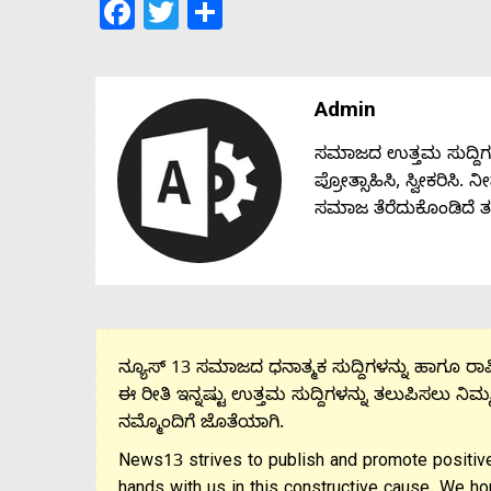
Facebook
Twitter
Share
Admin
ಸಮಾಜದ ಉತ್ತಮ ಸುದ್ದಿಗಳನ್
ಪ್ರೋತ್ಸಾಹಿಸಿ, ಸ್ವೀಕರಿಸಿ.
ಸಮಾಜ ತೆರೆದುಕೊಂಡಿದೆ 
ನ್ಯೂಸ್ 13 ಸಮಾಜದ ಧನಾತ್ಮಕ ಸುದ್ದಿಗಳನ್ನು ಹಾಗೂ ರಾಷ್
ಈ ರೀತಿ ಇನ್ನಷ್ಟು ಉತ್ತಮ ಸುದ್ದಿಗಳನ್ನು ತಲುಪಿಸಲು ನಿಮ್
ನಮ್ಮೊಂದಿಗೆ ಜೊತೆಯಾಗಿ.
News13 strives to publish and promote positive