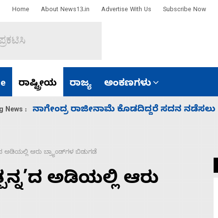
Home
About News13.in
Advertise With Us
Subscribe Now
e
ರಾಷ್ಟ್ರೀಯ
ರಾಜ್ಯ
ಅಂಕಣಗಳು
ಸಚಿವ ಸಂಪುಟ ವಿಸ್ತರಣೆ ಮಾಡಿದ್ದು ಹಣಬಲ ಮತ್ತು 
g News :
’ದ ಅಡಿಯಲ್ಲಿ ಆರು ಬ್ರ್ಯಾಂಡ್‌ಗಳ ಬಿಡುಗಡೆ
ಪನ್ನ’ದ ಅಡಿಯಲ್ಲಿ ಆರು