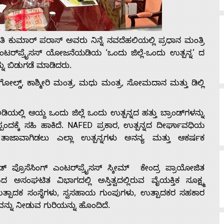
ಿ ಕುಮಾರ್ ಪರಾಸ್ ಅವರು ನಿನ್ನೆ ನವದೆಹಲಿಯಲ್ಲಿ ಪ್ರಧಾನ ಮಂತ್ರಿ
ಟರ್‌ಪ್ರೈಸಸ್ ಯೋಜನೆಯಡಿಯ ‘ಒಂದು ಜಿಲ್ಲೆ-ಒಂದು ಉತ್ಪನ್ನ’ ದ
ನ್ನು ಬಿಡುಗಡೆ ಮಾಡಿದರು.
ೋಲ್ಡ್, ಕಾಶ್ಮೀರಿ ಮಂತ್ರ, ಮಧು ಮಂತ್ರ, ಸೋಮದಾನ ಮತ್ತು ಡಿಲ್ಲಿ
್ಲಿ ಆಯ್ದ ಒಂದು ಜಿಲ್ಲೆ ಒಂದು ಉತ್ಪನ್ನದ ಹತ್ತು ಬ್ರಾಂಡ್‌ಗಳನ್ನು
ದಕ್ಕೆ ಸಹಿ ಹಾಕಿದೆ. NAFED ಪ್ರಕಾರ, ಉತ್ಪನ್ನದ ದೀರ್ಘಾವಧಿಯ
 ತಾಜಾವಾಗಿಡಲು ಎಲ್ಲಾ ಉತ್ಪನ್ನಗಳು ಅನನ್ಯ ಮತ್ತು ಆಕರ್ಷಕ
ಪ್ರೊಸೆಸಿಂಗ್ ಎಂಟರ್‌ಪ್ರೈಸಸ್ ಸ್ಕೀಮ್‌ ಕೇಂದ್ರ ಪ್ರಾಯೋಜಿತ
ಘಟಿತ ವಿಭಾಗದಲ್ಲಿ ಅಸ್ತಿತ್ವದಲ್ಲಿರುವ ವೈಯಕ್ತಿಕ ಸೂಕ್ಷ್ಮ
ತ ಉತ್ಪಾದಕ ಸಂಸ್ಥೆಗಳು, ಸ್ವಸಹಾಯ ಗುಂಪುಗಳು, ಉತ್ಪಾದಕರ ಸಹಕಾರ
್ನು ನೀಡುವ ಗುರಿಯನ್ನು ಹೊಂದಿದೆ.