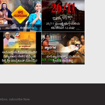
26/11 ಮುಂಬೈ ಉಗ್ರ ದಾಳಿಯ
ದಾಸವರೇಣ್ಯ ಕನಕದಾಸರು
ಕಹಿ ನೆನಪಿಗೆ 12 ವರ್ಷ
ಅಯೋಧ್ಯೆಯ ಶ್ರೀರಾಮ ಮಂದಿರ
ವಿನ್ಯಾಸಕಾರ, ದೇಶದ ಹೆಮ್ಮೆಯ
ಬೀದಿ ಶ್ವಾನಗಳ ಶ್ವಾಸದಂತಿರುವ
ಶಿಲ್ಪಿ ಶ್ರೀ ಚಂದ್ರಕಾಂತ್‌ ಸೋಂಪುರ
ಶ್ರೀಮತಿ ರಜನಿ ಶೆಟ್ಟಿ
 inbox. subscribe Now