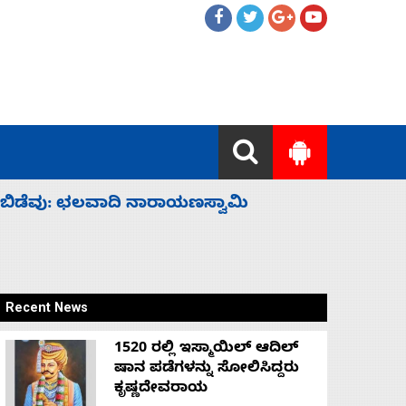
ಹೈಕಮಾಂಡ್ ರಾಜಕಾರಣಕ್ಕೆ: ವಿಜಯೇಂದ್ರ
‘ಕಳೆದ 3-4 
Recent News
1520 ರಲ್ಲಿ ಇಸ್ಮಾಯಿಲ್ ಆದಿಲ್
ಷಾನ ಪಡೆಗಳನ್ನು ಸೋಲಿಸಿದ್ದರು
ಕೃಷ್ಣದೇವರಾಯ