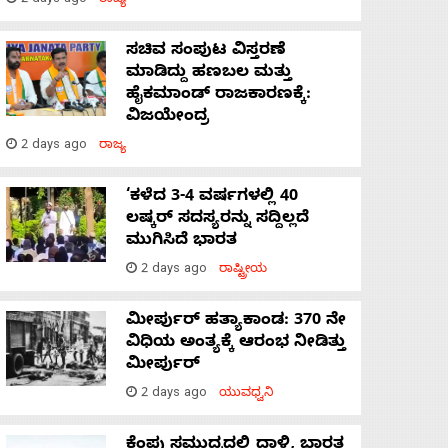
2 days ago
ರಾಜ್ಯ
ಸಚಿವ ಸಂಪುಟ ವಿಸ್ತರಣೆ
ಮಾಡಿದ್ದು ಹಣಬಲ ಮತ್ತು
ಹೈಕಮಾಂಡ್ ರಾಜಕಾರಣಕ್ಕೆ:
ವಿಜಯೇಂದ್ರ
2 days ago
ರಾಜ್ಯ
‘ಕಳೆದ 3-4 ವರ್ಷಗಳಲ್ಲಿ 40
ಲಷ್ಕರ್ ಸದಸ್ಯರನ್ನು ಸದ್ದಿಲ್ಲದೆ
ಮುಗಿಸಿದೆ ಭಾರತ
2 days ago
ರಾಷ್ಟ್ರೀಯ
ಮೀರ್ಪುರ್ ಹತ್ಯಾಕಾಂಡ: 370 ನೇ
ವಿಧಿಯ ಅಂತ್ಯಕ್ಕೆ ಆರಂಭ ನೀಡಿತ್ತು
ಮೀರ್ಪುರ್
2 days ago
ಯುವಧ್ವನಿ
ಕೆಂಪು ಸಮುದ್ರದಲ್ಲಿ ದಾಳಿ, ಭಾರತ