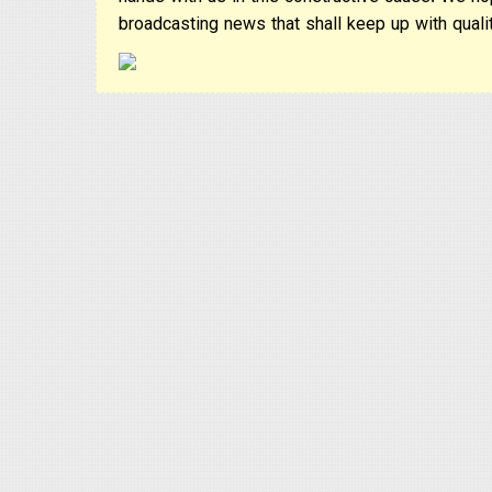
hands with us in this constructive cause. We ho
broadcasting news that shall keep up with qualit