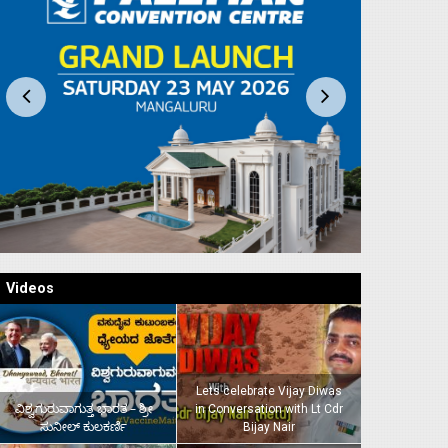
Videos
Lets celebrate Vijay Diwas
ವಿಶ್ವಗುರುವಾಗುತ್ತ ಭಾರತ – ಶ್ರೀ
in Conversation with Lt Cdr
ಸುನೀಲ್‌ ಕುಲಕರ್ಣಿ
Bijay Nair