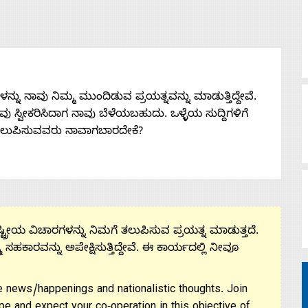
ನು ನಾವು ನಿಮ್ಮ ಮುಂದಿಡುವ ಪ್ರಯತ್ನವನ್ನು ಮಾಡುತ್ತಿದ್ದೇವೆ.
 ನೀವು ಸ್ವೀಕರಿಸಿದಾಗ ನಾವು ಬೆಳೆಯಬಹುದು. ಒಳ್ಳೆಯ ಸುದ್ದಿಗಳಿಗೆ
ತಲುಪಿಸುವವರು ನಾವಾಗಬಾರದೇಕೆ?
ಟ್ರೀಯ ವಿಚಾರಗಳನ್ನು ನಿಮಗೆ ತಲುಪಿಸುವ ಪ್ರಯತ್ನ ಮಾಡುತ್ತದೆ.
ಮ ಸಹಕಾರವನ್ನು ಅಪೇಕ್ಷಿಸುತ್ತಿದ್ದೇವೆ. ಈ ಕಾರ್ಯದಲ್ಲಿ ನೀವೂ
 news/happenings and nationalistic thoughts. Join