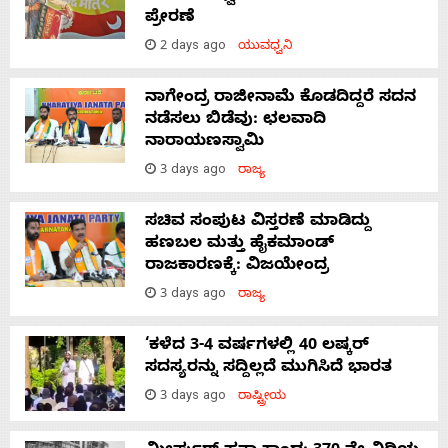
ಪ್ರೇರಣೆ
2 days ago
ಯುವಧ್ವನಿ
ನಾಗೇಂದ್ರ ರಾಜೀನಾಮೆ ಕೊಡದಿದ್ದರೆ ಸದನ
ನಡೆಸಲು ಬಿಡೆವು: ಛಲವಾದಿ
ನಾರಾಯಣಸ್ವಾಮಿ
3 days ago
ರಾಜ್ಯ
ಸಚಿವ ಸಂಪುಟ ವಿಸ್ತರಣೆ ಮಾಡಿದ್ದು
ಹಣಬಲ ಮತ್ತು ಹೈಕಮಾಂಡ್
ರಾಜಕಾರಣಕ್ಕೆ: ವಿಜಯೇಂದ್ರ
3 days ago
ರಾಜ್ಯ
‘ಕಳೆದ 3-4 ವರ್ಷಗಳಲ್ಲಿ 40 ಲಷ್ಕರ್
ಸದಸ್ಯರನ್ನು ಸದ್ದಿಲ್ಲದೆ ಮುಗಿಸಿದೆ ಭಾರತ
3 days ago
ರಾಷ್ಟ್ರೀಯ