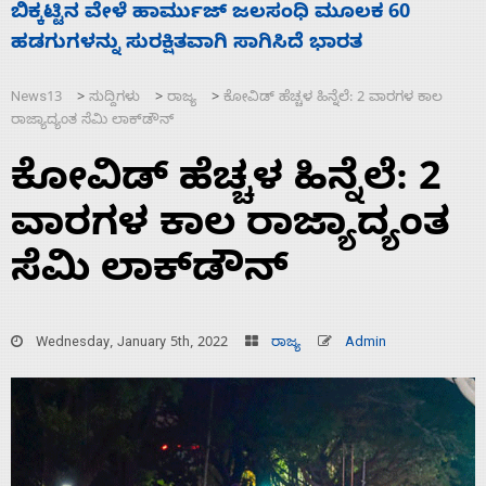
ನಾಗೇಂದ್ರ ರಾಜೀನಾಮೆ ಕೊಡದಿದ್ದರೆ ಸದನ ನಡೆಸಲು
ಬಿಡೆವು: ಛಲವಾದಿ ನಾರಾಯಣಸ್ವಾಮಿ
News13
ಸುದ್ದಿಗಳು
ರಾಜ್ಯ
ಕೋವಿಡ್‌ ಹೆಚ್ಚಳ ಹಿನ್ನೆಲೆ: 2 ವಾರಗಳ ಕಾಲ
>
>
>
ರಾಜ್ಯಾದ್ಯಂತ ಸೆಮಿ ಲಾಕ್‌ಡೌನ್
ಕೋವಿಡ್‌ ಹೆಚ್ಚಳ ಹಿನ್ನೆಲೆ: 2
ವಾರಗಳ ಕಾಲ ರಾಜ್ಯಾದ್ಯಂತ
ಸೆಮಿ ಲಾಕ್‌ಡೌನ್
Wednesday, January 5th, 2022
ರಾಜ್ಯ
Admin