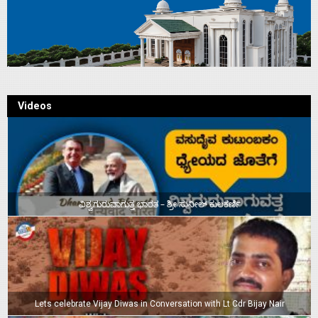
Videos
ವಿಶ್ವಗುರುವಾಗುತ್ತ ಭಾರತ – ಶ್ರೀ ಸುನೀಲ್‌ ಕುಲಕರ್ಣಿ
Lets celebrate Vijay Diwas in Conversation with Lt Cdr Bijay Nair