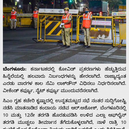
ಬೆಂಗಳೂರು:
ಕರ್ನಾಟಕದಲ್ಲಿ ಕೋವಿಡ್ ಪ್ರಕರಣಗಳು ಹೆಚ್ಚುತ್ತಿರುವ
ಹಿನ್ನೆಲೆಯಲ್ಲಿ ಹಲವಾರು ನಿರ್ಬಂಧಗಳನ್ನು ಹೇರಲಾಗಿದೆ. ರಾಜ್ಯಾದ್ಯಂತ
ಎರಡು ವಾರಗಳ ಕಾಲ ಸೆಮಿ ಲಾಕ್‌ಡೌನ್ ವಿಧಿಸಲು ನಿರ್ಧರಿಸಲಾಗಿದೆ.
ವೀಕೆಂಡ್ ಕರ್ಫ್ಯೂ, ನೈಟ್ ಕರ್ಫ್ಯೂ ಮುಂದುವರೆಸಲಾಗಿದೆ.
ಸಿಎಂ ಗೃಹ ಕಚೇರಿ ಕೃಷ್ಣಾದಲ್ಲಿ ಉನ್ನತಮಟ್ಟದ ಸಭೆ ನಂತರ ಸುದ್ದಿಗೋಷ್ಟಿ
ನಡೆಸಿ ಮಾತನಾಡಿದ ಕಂದಾಯ ಸಚಿವ ಆರ್​.ಅಶೋಕ್, ಬೆಂಗಳೂರಿನಲ್ಲಿ
10 ಮತ್ತು 12ನೇ ತರಗತಿ ಹೊರತುಪಡಿಸಿ ಉಳಿದ ಎಲ್ಲಾ ಆಫ್​ಲೈನ್​
ತರಗತಿ ಮುಚ್ಚಲು ತೀರ್ಮಾನ ತೆಗೆದುಕೊಳ್ಳಲಾಗಿದೆ, ನಾಳೆ ರಾತ್ರಿ 10