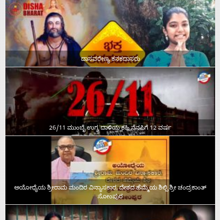
ದಾಸವರೇಣ್ಯ ಕನಕದಾಸರು
26/11 ಮುಂಬೈ ಉಗ್ರ ದಾಳಿಯ ಕಹಿ ನೆನಪಿಗೆ 12 ವರ್ಷ
ಅಯೋಧ್ಯೆಯ ಶ್ರೀರಾಮ ಮಂದಿರ ವಿನ್ಯಾಸಕಾರ, ದೇಶದ ಹೆಮ್ಮೆಯ ಶಿಲ್ಪಿ ಶ್ರೀ ಚಂದ್ರಕಾಂತ್‌
ಸೋಂಪುರ