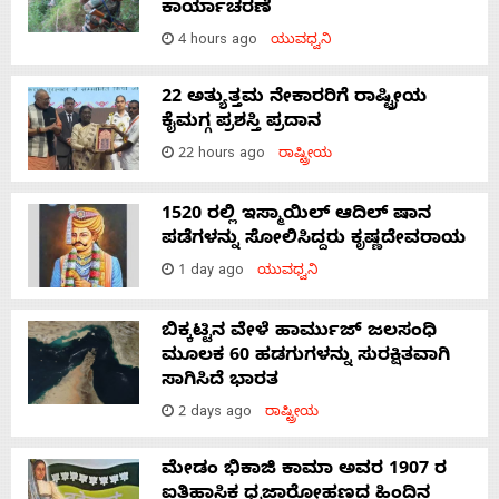
ಕಾರ್ಯಾಚರಣೆ
4 hours ago
ಯುವಧ್ವನಿ
22 ಅತ್ಯುತ್ತಮ ನೇಕಾರರಿಗೆ ರಾಷ್ಟ್ರೀಯ
ಕೈಮಗ್ಗ ಪ್ರಶಸ್ತಿ ಪ್ರದಾನ
22 hours ago
ರಾಷ್ಟ್ರೀಯ
1520 ರಲ್ಲಿ ಇಸ್ಮಾಯಿಲ್ ಆದಿಲ್ ಷಾನ
ಪಡೆಗಳನ್ನು ಸೋಲಿಸಿದ್ದರು ಕೃಷ್ಣದೇವರಾಯ
1 day ago
ಯುವಧ್ವನಿ
ಬಿಕ್ಕಟ್ಟಿನ ವೇಳೆ ಹಾರ್ಮುಜ್ ಜಲಸಂಧಿ
ಮೂಲಕ 60 ಹಡಗುಗಳನ್ನು ಸುರಕ್ಷಿತವಾಗಿ
ಸಾಗಿಸಿದೆ ಭಾರತ
2 days ago
ರಾಷ್ಟ್ರೀಯ
ಮೇಡಂ ಭಿಕಾಜಿ ಕಾಮಾ ಅವರ 1907 ರ
ಐತಿಹಾಸಿಕ ಧ್ವಜಾರೋಹಣದ ಹಿಂದಿನ