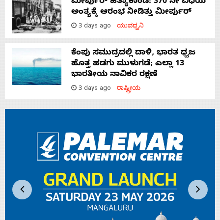
ಮೀರ್ಪುರ್ ಹತ್ಯಾಕಾಂಡ: 370 ನೇ ವಿಧಿಯ
ಅಂತ್ಯಕ್ಕೆ ಆರಂಭ ನೀಡಿತ್ತು ಮೀರ್ಪುರ್
3 days ago
ಯುವಧ್ವನಿ
ಕೆಂಪು ಸಮುದ್ರದಲ್ಲಿ ದಾಳಿ, ಭಾರತ ಧ್ವಜ
ಹೊತ್ತ ಹಡಗು ಮುಳುಗಡೆ; ಎಲ್ಲಾ 13
ಭಾರತೀಯ ನಾವಿಕರ ರಕ್ಷಣೆ
3 days ago
ರಾಷ್ಟ್ರೀಯ