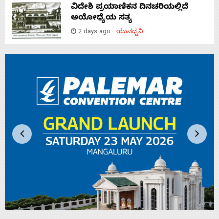
ವಿದೇಶಿ ಪ್ರಯಾಣಿಕನ ದಿನಚರಿಯಲ್ಲಿದೆ
ಅಯೋಧ್ಯೆಯ ಸತ್ಯ
2 days ago
ಯುವಧ್ವನಿ