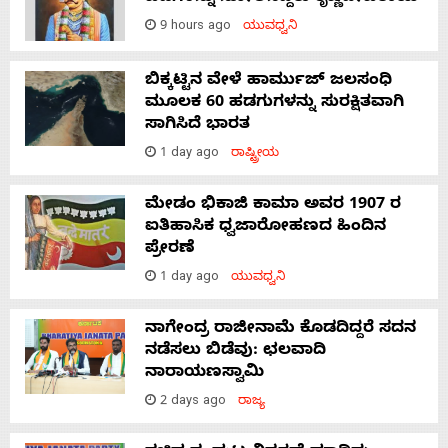
9 hours ago
ಯುವಧ್ವನಿ
ಬಿಕ್ಕಟ್ಟಿನ ವೇಳೆ ಹಾರ್ಮುಜ್ ಜಲಸಂಧಿ
ಮೂಲಕ 60 ಹಡಗುಗಳನ್ನು ಸುರಕ್ಷಿತವಾಗಿ
ಸಾಗಿಸಿದೆ ಭಾರತ
1 day ago
ರಾಷ್ಟ್ರೀಯ
ಮೇಡಂ ಭಿಕಾಜಿ ಕಾಮಾ ಅವರ 1907 ರ
ಐತಿಹಾಸಿಕ ಧ್ವಜಾರೋಹಣದ ಹಿಂದಿನ
ಪ್ರೇರಣೆ
1 day ago
ಯುವಧ್ವನಿ
ನಾಗೇಂದ್ರ ರಾಜೀನಾಮೆ ಕೊಡದಿದ್ದರೆ ಸದನ
ನಡೆಸಲು ಬಿಡೆವು: ಛಲವಾದಿ
ನಾರಾಯಣಸ್ವಾಮಿ
2 days ago
ರಾಜ್ಯ