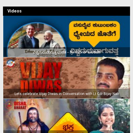
Videos
ವಿಶ್ವಗುರುವಾಗುತ್ತ ಭಾರತ – ಶ್ರೀ ಸುನೀಲ್‌ ಕುಲಕರ್ಣಿ
Lets celebrate Vijay Diwas in Conversation with Lt Cdr Bijay Nair