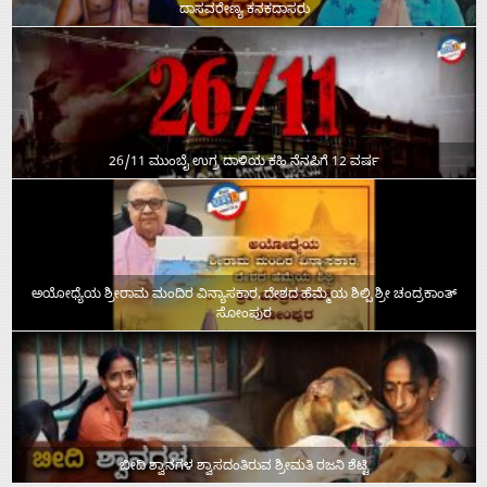
ದಾಸವರೇಣ್ಯ ಕನಕದಾಸರು
26/11 ಮುಂಬೈ ಉಗ್ರ ದಾಳಿಯ ಕಹಿ ನೆನಪಿಗೆ 12 ವರ್ಷ
ಅಯೋಧ್ಯೆಯ ಶ್ರೀರಾಮ ಮಂದಿರ ವಿನ್ಯಾಸಕಾರ, ದೇಶದ ಹೆಮ್ಮೆಯ ಶಿಲ್ಪಿ ಶ್ರೀ ಚಂದ್ರಕಾಂತ್‌
ಸೋಂಪುರ
ಬೀದಿ ಶ್ವಾನಗಳ ಶ್ವಾಸದಂತಿರುವ ಶ್ರೀಮತಿ ರಜನಿ ಶೆಟ್ಟಿ