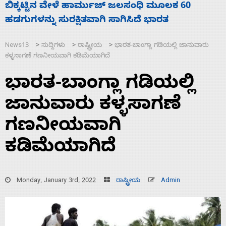
ನಾಗೇಂದ್ರ ರಾಜೀನಾಮೆ ಕೊಡದಿದ್ದರೆ ಸದನ ನಡೆಸಲು
ಸ
ಬಿಡೆವು: ಛಲವಾದಿ ನಾರಾಯಣಸ್ವಾಮಿ
ಹ
News13
ಸುದ್ದಿಗಳು
ರಾಷ್ಟ್ರೀಯ
ಭಾರತ-ಬಾಂಗ್ಲಾ ಗಡಿಯಲ್ಲಿ ಜಾನುವಾರು
>
>
>
ಕಳ್ಳಸಾಗಣೆ ಗಣನೀಯವಾಗಿ ಕಡಿಮೆಯಾಗಿದೆ
ಭಾರತ-ಬಾಂಗ್ಲಾ ಗಡಿಯಲ್ಲಿ
ಜಾನುವಾರು ಕಳ್ಳಸಾಗಣೆ
ಗಣನೀಯವಾಗಿ
ಕಡಿಮೆಯಾಗಿದೆ
Monday, January 3rd, 2022
ರಾಷ್ಟ್ರೀಯ
Admin