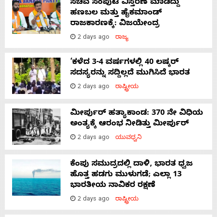
ಸಚಿವ ಸಂಪುಟ ವಿಸ್ತರಣೆ ಮಾಡಿದ್ದು
ಹಣಬಲ ಮತ್ತು ಹೈಕಮಾಂಡ್
ರಾಜಕಾರಣಕ್ಕೆ: ವಿಜಯೇಂದ್ರ
2 days ago
ರಾಜ್ಯ
‘ಕಳೆದ 3-4 ವರ್ಷಗಳಲ್ಲಿ 40 ಲಷ್ಕರ್
ಸದಸ್ಯರನ್ನು ಸದ್ದಿಲ್ಲದೆ ಮುಗಿಸಿದೆ ಭಾರತ
2 days ago
ರಾಷ್ಟ್ರೀಯ
ಮೀರ್ಪುರ್ ಹತ್ಯಾಕಾಂಡ: 370 ನೇ ವಿಧಿಯ
ಅಂತ್ಯಕ್ಕೆ ಆರಂಭ ನೀಡಿತ್ತು ಮೀರ್ಪುರ್
2 days ago
ಯುವಧ್ವನಿ
ಕೆಂಪು ಸಮುದ್ರದಲ್ಲಿ ದಾಳಿ, ಭಾರತ ಧ್ವಜ
ಹೊತ್ತ ಹಡಗು ಮುಳುಗಡೆ; ಎಲ್ಲಾ 13
ಭಾರತೀಯ ನಾವಿಕರ ರಕ್ಷಣೆ
2 days ago
ರಾಷ್ಟ್ರೀಯ