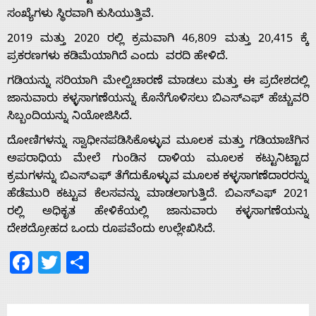
ಸಂಖ್ಯೆಗಳು ಸ್ಥಿರವಾಗಿ ಕುಸಿಯುತ್ತಿವೆ.
2019 ಮತ್ತು 2020 ರಲ್ಲಿ ಕ್ರಮವಾಗಿ 46,809 ಮತ್ತು 20,415 ಕ್ಕೆ
Home
ಪ್ರಕರಣಗಳು ಕಡಿಮೆಯಾಗಿದೆ ಎಂದು ವರದಿ ಹೇಳಿದೆ.
ಗಡಿಯನ್ನು ಸರಿಯಾಗಿ ಮೇಲ್ವಿಚಾರಣೆ ಮಾಡಲು ಮತ್ತು ಈ ಪ್ರದೇಶದಲ್ಲಿ
ಜಾನುವಾರು ಕಳ್ಳಸಾಗಣೆಯನ್ನು ಕೊನೆಗೊಳಿಸಲು ಬಿಎಸ್‌ಎಫ್ ಹೆಚ್ಚುವರಿ
About
ಸಿಬ್ಬಂದಿಯನ್ನು ನಿಯೋಜಿಸಿದೆ.
ದೋಣಿಗಳನ್ನು ಸ್ವಾಧೀನಪಡಿಸಿಕೊಳ್ಳುವ ಮೂಲಕ ಮತ್ತು ಗಡಿಯಾಚೆಗಿನ
Us
ಅಪರಾಧಿಯ ಮೇಲೆ ಗುಂಡಿನ ದಾಳಿಯ ಮೂಲಕ ಕಟ್ಟುನಿಟ್ಟಾದ
ಕ್ರಮಗಳನ್ನು ಬಿಎಸ್‌‍ಎಫ್ ತೆಗೆದುಕೊಳ್ಳುವ ಮೂಲಕ ಕಳ್ಳಸಾಗಣೆದಾರರನ್ನು
ಹೆಡೆಮುರಿ ಕಟ್ಟುವ ಕೆಲಸವನ್ನು ಮಾಡಲಾಗುತ್ತಿದೆ. ಬಿಎಸ್ಎಫ್ 2021
Advertise
ರಲ್ಲಿ ಅಧಿಕೃತ ಹೇಳಿಕೆಯಲ್ಲಿ ಜಾನುವಾರು ಕಳ್ಳಸಾಗಣೆಯನ್ನು
ದೇಶದ್ರೋಹದ ಒಂದು ರೂಪವೆಂದು ಉಲ್ಲೇಖಿಸಿದೆ.
With
Facebook
Twitter
Share
s