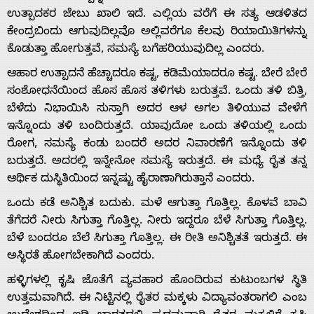
ಉತ್ಪಾದಕರ ಜೇಬು ಖಾಲಿ ಇದೆ. ಎಲ್ಲಿಯ ವರೆಗೆ ಈ ಸತ್ಯ ಆಡಳಿತದ
With
ಕೇಂದ್ರಬಿಂದು ಆಗುವುದಿಲ್ಲವೊ ಅಲ್ಲಿವರೆಗೂ ಕೆಲವು ರಿಯಾಯಿತಿಗಳನ್ನು
ಕೊಡುತ್ತಾ ಹೋಗುತ್ತವೆ, ಸಮಸ್ಯೆ ಬಗೆಹರಿಯುವುದಿಲ್ಲ ಎಂದರು.
s
ಆಹಾರ ಉತ್ಪಾದನೆ ಹೆಚ್ಚಾದರೂ ಕಷ್ಟ, ಕಡಿಮೆಯಾದರೂ ಕಷ್ಟ. ಬೇರೆ ಬೇರೆ
ಸಂಶೋಧನೆಯಿಂದ ಹೊಸ ಹೊಸ ತಳಿಗಳು ಬರುತ್ತವೆ. ಒಂದು ತಳಿ ಬಿತ್ತಿ,
ಬೆಳೆದು ನಿಭಾಯಿಸಿ ಸುಸ್ತಾಗಿ ಅದರ ಆಳ ಅಗಲ ತಿಳಿಯುವ ವೇಳೆಗೆ
Contact
ಇನ್ನೊಂದು ತಳಿ ಬಂದಿರುತ್ತದೆ. ಯಾವುದೋ ಒಂದು ತಳಿಯಲ್ಲಿ ಒಂದು
ರೋಗ, ಸಮಸ್ಯೆ ಕಂಡು ಬಂದರೆ ಅದರ ನಿವಾರಣೆಗೆ ಇನ್ನೊಂದು ತಳಿ
Us
ಬರುತ್ತದೆ. ಅದರಲ್ಲಿ ಇನ್ನೇನೋ ಸಮಸ್ಯೆ ಇರುತ್ತದೆ. ಈ ಮಧ್ಯೆ ರೈತ ತನ್ನ
ಆರ್ಥಿಕ ದುಸ್ಥಿತಿಯಿಂದ ಇನ್ನಷ್ಟು ಹೈರಾಣಾಗಿರುತ್ತಾನೆ ಎಂದರು.
ಒಂದು ಕಡೆ ಅನಿಶ್ಚಿತ ಬದುಕು. ಮಳೆ ಆಗುತ್ತಾ ಗೊತ್ತಿಲ್ಲ. ಕೊಳವೆ ಬಾವಿ
ತೆಗೆದರೆ ನೀರು ಸಿಗುತ್ತಾ ಗೊತ್ತಿಲ್ಲ. ನೀರು ಇದ್ದರೂ ಬೆಳೆ ಸಿಗುತ್ತಾ ಗೊತ್ತಿಲ್ಲ.
ಬೆಳೆ ಬಂದರೂ ಬೆಲೆ ಸಿಗುತ್ತಾ ಗೊತ್ತಿಲ್ಲ. ಈ ರೀತಿ ಅನಿಶ್ಚಿತತೆ ಇರುತ್ತದೆ. ಈ
ಅಸ್ಥಿರತೆ ಹೋಗಬೇಕಾಗಿದೆ ಎಂದರು.
ಹಳ್ಳಿಗಳಲ್ಲಿ ಕೃಷಿ ಜೊತೆಗೆ ವ್ಯವಹಾರ ಹೊಂದಿರುವ ಕುಟುಂಬಗಳ ಸ್ಥಿತಿ
ಉತ್ತಮವಾಗಿದೆ. ಈ ನಿಟ್ಟಿನಲ್ಲಿ ರೈತರ ಮಕ್ಕಳು ವಿದ್ಯಾವಂತರಾಗಲಿ ಎಂಬ