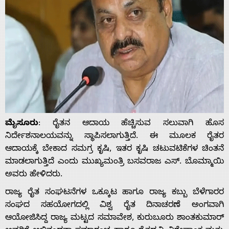
ಮೈಸೂರು
: ರೈತನ ಆದಾಯ ಹೆಚ್ಚಿಸುವ ಸಲುವಾಗಿ ಹೊಸ
ನಿರ್ದೇಶನಾಲಯವನ್ನು ಸ್ಥಾಪಿಸಲಾಗುತ್ತಿದೆ. ಈ ಮೂಲಕ ರೈತರ
ಆದಾಯಕ್ಕೆ ಬೇಕಾದ ಸಮಗ್ರ ಕೃಷಿ, ಇತರ ಕೃಷಿ ಚಟುವಟಿಕೆಗಳ ಚಿಂತನೆ
ಮಾಡಲಾಗುತ್ತಿದೆ ಎಂದು ಮುಖ್ಯಮಂತ್ರಿ ಬಸವರಾಜ ಎಸ್. ಬೊಮ್ಮಾಯಿ
ಅವರು ಹೇಳಿದರು.
ರಾಜ್ಯ ರೈತ ಸಂಘಟನೆಗಳ ಒಕ್ಕೂಟ ಹಾಗೂ ರಾಜ್ಯ ಕಬ್ಬು ಬೆಳೆಗಾರರ
ಸಂಘದ ಸಹಯೋಗದಲ್ಲಿ ವಿಶ್ವ ರೈತ ದಿನಾಚರಣೆ ಅಂಗವಾಗಿ
ಆಯೋಜಿಸಿದ್ದ ರಾಜ್ಯ ಮಟ್ಟದ ಸಮಾವೇಶ, ಕುರುಬೂರು ಶಾಂತಕುಮಾರ್