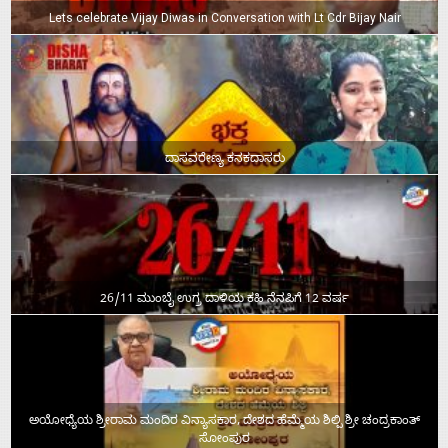
Lets celebrate Vijay Diwas in Conversation with Lt Cdr Bijay Nair
ದಾಸವರೇಣ್ಯ ಕನಕದಾಸರು
26/11 ಮುಂಬೈ ಉಗ್ರ ದಾಳಿಯ ಕಹಿ ನೆನಪಿಗೆ 12 ವರ್ಷ
ಅಯೋಧ್ಯೆಯ ಶ್ರೀರಾಮ ಮಂದಿರ ವಿನ್ಯಾಸಕಾರ, ದೇಶದ ಹೆಮ್ಮೆಯ ಶಿಲ್ಪಿ ಶ್ರೀ ಚಂದ್ರಕಾಂತ್‌
ಸೋಂಪುರ