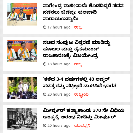
ನಾಗೇಂದ್ರ ರಾಜೀನಾಮೆ ಕೊಡದಿದ್ದರೆ ಸದನ
ನಡೆಸಲು ಬಿಡೆವು: ಛಲವಾದಿ
ನಾರಾಯಣಸ್ವಾಮಿ
17 hours ago
ರಾಜ್ಯ
ಸಚಿವ ಸಂಪುಟ ವಿಸ್ತರಣೆ ಮಾಡಿದ್ದು
ಹಣಬಲ ಮತ್ತು ಹೈಕಮಾಂಡ್
ರಾಜಕಾರಣಕ್ಕೆ: ವಿಜಯೇಂದ್ರ
18 hours ago
ರಾಜ್ಯ
‘ಕಳೆದ 3-4 ವರ್ಷಗಳಲ್ಲಿ 40 ಲಷ್ಕರ್
ಸದಸ್ಯರನ್ನು ಸದ್ದಿಲ್ಲದೆ ಮುಗಿಸಿದೆ ಭಾರತ
20 hours ago
ರಾಷ್ಟ್ರೀಯ
ಮೀರ್ಪುರ್ ಹತ್ಯಾಕಾಂಡ: 370 ನೇ ವಿಧಿಯ
ಅಂತ್ಯಕ್ಕೆ ಆರಂಭ ನೀಡಿತ್ತು ಮೀರ್ಪುರ್
20 hours ago
ಯುವಧ್ವನಿ