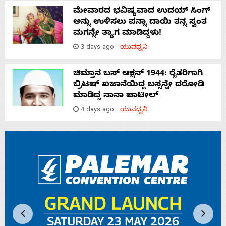
ಮೇವಾರದ ಭವಿಷ್ಯವಾದ ಉದಯ್ ಸಿಂಗ್
ಅನ್ನು ಉಳಿಸಲು ಪನ್ನಾ ದಾಯಿ ತನ್ನ ಸ್ವಂತ
ಮಗನ್ನೇ ತ್ಯಾಗ ಮಾಡಿದ್ದಳು!
3 days ago
ಯುವಧ್ವನಿ
ಚಿಮ್ತಾನ ಬಸ್ ಆಕ್ಷನ್ 1944: ರೈತರಿಗಾಗಿ
ಬ್ರಿಟಷ್‌ ಖಜಾನೆಯಿದ್ದ ಬಸ್ಸನ್ನೇ ದರೋಡಿ
ಮಾಡಿದ್ದ ನಾನಾ ಪಾಟೀಲ್
4 days ago
ಯುವಧ್ವನಿ