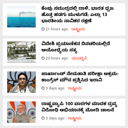
ಕೆಂಪು ಸಮುದ್ರದಲ್ಲಿ ದಾಳಿ, ಭಾರತ ಧ್ವಜ
ಹೊತ್ತ ಹಡಗು ಮುಳುಗಡೆ; ಎಲ್ಲಾ 13
ಭಾರತೀಯ ನಾವಿಕರ ರಕ್ಷಣೆ
21 hours ago
ರಾಷ್ಟ್ರೀಯ
ವಿದೇಶಿ ಪ್ರಯಾಣಿಕನ ದಿನಚರಿಯಲ್ಲಿದೆ
ಅಯೋಧ್ಯೆಯ ಸತ್ಯ
23 hours ago
ಯುವಧ್ವನಿ
ಜಾರ್ಖಾಂಡ್‌ ನೇಮಕಾತಿ ಪರೀಕ್ಷಾ ಅಕ್ರಮ:
ಕಾಂಗ್ರೆಸ್‌ ಮೌನ ಪ್ರಶ್ನಿಸಿದ ಇರಾನಿ
3 days ago
ರಾಷ್ಟ್ರೀಯ
ರಾಷ್ಟ್ರವ್ಯಾಪಿ 100 ವಾರಗಳ ಮಾದಕ ದ್ರವ್ಯ
ವಿರೋಧಿ ಅಭಿಯಾನಕ್ಕೆ ಮೋದಿ ಚಾಲನೆ
3 days ago
ರಾಷ್ಟ್ರೀಯ