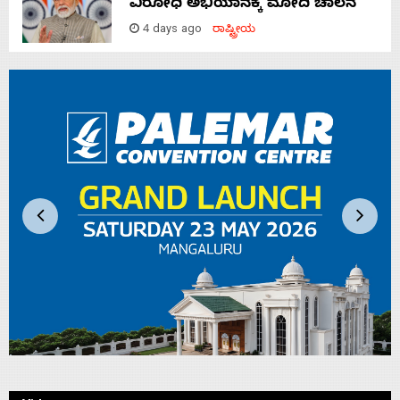
ವಿರೋಧಿ ಅಭಿಯಾನಕ್ಕೆ ಮೋದಿ ಚಾಲನೆ
4 days ago
ರಾಷ್ಟ್ರೀಯ