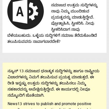
Contact
ಸಮಾಜದ ಉತ್ತಮ ಸುದ್ದಿಗಳನ್ನು
ನಾವು ನಿಮ್ಮ ಮುಂದಿಡುವ
Us
ಪ್ರಯತ್ನವನ್ನು ಮಾಡುತ್ತಿದ್ದೇವೆ.
ಪ್ರೋತ್ಸಾಹಿಸಿ, ಸ್ವೀಕರಿಸಿ. ನೀವು
ಸ್ವೀಕರಿಸಿದಾಗ ನಾವು
ಬೆಳೆಯಬಹುದು. ಒಳ್ಳೆಯ ಸುದ್ದಿಗಳಿಗೆ ಸಮಾಜ ತೆರೆದುಕೊಂಡಿದೆ
ತಲುಪಿಸುವವರು ನಾವಾಗಬಾರದೇಕೆ?
ನ್ಯೂಸ್ 13 ಸಮಾಜದ ಧನಾತ್ಮಕ ಸುದ್ದಿಗಳನ್ನು ಹಾಗೂ ರಾಷ್ಟ್ರೀಯ
ವಿಚಾರಗಳನ್ನು ನಿಮಗೆ ತಲುಪಿಸುವ ಪ್ರಯತ್ನ ಮಾಡುತ್ತದೆ. ಈ
ರೀತಿ ಇನ್ನಷ್ಟು ಉತ್ತಮ ಸುದ್ದಿಗಳನ್ನು ತಲುಪಿಸಲು ನಿಮ್ಮ
ಸಹಕಾರವನ್ನು ಅಪೇಕ್ಷಿಸುತ್ತಿದ್ದೇವೆ. ಈ ಕಾರ್ಯದಲ್ಲಿ ನೀವೂ
ನಮ್ಮೊಂದಿಗೆ ಜೊತೆಯಾಗಿ.
News13 strives to publish and promote positive