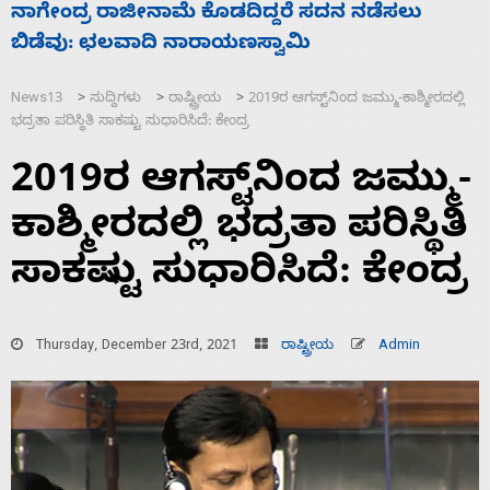
ಸಚಿವ ಸಂಪುಟ ವಿಸ್ತರಣೆ ಮಾಡಿದ್ದು ಹಣಬಲ ಮತ್ತು
‘
ಹೈಕಮಾಂಡ್ ರಾಜಕಾರಣಕ್ಕೆ: ವಿಜಯೇಂದ್ರ
ಮ
News13
ಸುದ್ದಿಗಳು
ರಾಷ್ಟ್ರೀಯ
2019ರ ಆಗಸ್ಟ್‌ನಿಂದ ಜಮ್ಮು-ಕಾಶ್ಮೀರದಲ್ಲಿ
>
>
>
ಭದ್ರತಾ ಪರಿಸ್ಥಿತಿ ಸಾಕಷ್ಟು ಸುಧಾರಿಸಿದೆ: ಕೇಂದ್ರ
2019ರ ಆಗಸ್ಟ್‌ನಿಂದ ಜಮ್ಮು-
ಕಾಶ್ಮೀರದಲ್ಲಿ ಭದ್ರತಾ ಪರಿಸ್ಥಿತಿ
ಸಾಕಷ್ಟು ಸುಧಾರಿಸಿದೆ: ಕೇಂದ್ರ
Thursday, December 23rd, 2021
ರಾಷ್ಟ್ರೀಯ
Admin