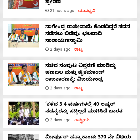
ಪ್ರೇರಣೆ
21 hours ago
ಯುವಧ್ವನಿ
ನಾಗೇಂದ್ರ ರಾಜೀನಾಮೆ ಕೊಡದಿದ್ದರೆ ಸದನ
ನಡೆಸಲು ಬಿಡೆವು: ಛಲವಾದಿ
ನಾರಾಯಣಸ್ವಾಮಿ
2 days ago
ರಾಜ್ಯ
ಸಚಿವ ಸಂಪುಟ ವಿಸ್ತರಣೆ ಮಾಡಿದ್ದು
ಹಣಬಲ ಮತ್ತು ಹೈಕಮಾಂಡ್
ರಾಜಕಾರಣಕ್ಕೆ: ವಿಜಯೇಂದ್ರ
2 days ago
ರಾಜ್ಯ
‘ಕಳೆದ 3-4 ವರ್ಷಗಳಲ್ಲಿ 40 ಲಷ್ಕರ್
ಸದಸ್ಯರನ್ನು ಸದ್ದಿಲ್ಲದೆ ಮುಗಿಸಿದೆ ಭಾರತ
2 days ago
ರಾಷ್ಟ್ರೀಯ
ಮೀರ್ಪುರ್ ಹತ್ಯಾಕಾಂಡ: 370 ನೇ ವಿಧಿಯ