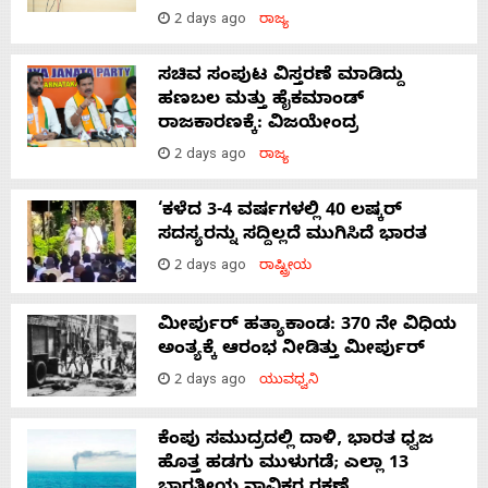
2 days ago
ರಾಜ್ಯ
ಸಚಿವ ಸಂಪುಟ ವಿಸ್ತರಣೆ ಮಾಡಿದ್ದು
ಹಣಬಲ ಮತ್ತು ಹೈಕಮಾಂಡ್
ರಾಜಕಾರಣಕ್ಕೆ: ವಿಜಯೇಂದ್ರ
2 days ago
ರಾಜ್ಯ
‘ಕಳೆದ 3-4 ವರ್ಷಗಳಲ್ಲಿ 40 ಲಷ್ಕರ್
ಸದಸ್ಯರನ್ನು ಸದ್ದಿಲ್ಲದೆ ಮುಗಿಸಿದೆ ಭಾರತ
2 days ago
ರಾಷ್ಟ್ರೀಯ
ಮೀರ್ಪುರ್ ಹತ್ಯಾಕಾಂಡ: 370 ನೇ ವಿಧಿಯ
ಅಂತ್ಯಕ್ಕೆ ಆರಂಭ ನೀಡಿತ್ತು ಮೀರ್ಪುರ್
2 days ago
ಯುವಧ್ವನಿ
ಕೆಂಪು ಸಮುದ್ರದಲ್ಲಿ ದಾಳಿ, ಭಾರತ ಧ್ವಜ
ಹೊತ್ತ ಹಡಗು ಮುಳುಗಡೆ; ಎಲ್ಲಾ 13