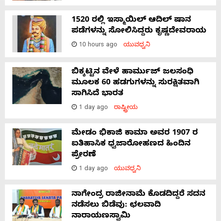
1520 ರಲ್ಲಿ ಇಸ್ಮಾಯಿಲ್ ಆದಿಲ್ ಷಾನ
ಪಡೆಗಳನ್ನು ಸೋಲಿಸಿದ್ದರು ಕೃಷ್ಣದೇವರಾಯ
10 hours ago
ಯುವಧ್ವನಿ
ಬಿಕ್ಕಟ್ಟಿನ ವೇಳೆ ಹಾರ್ಮುಜ್ ಜಲಸಂಧಿ
ಮೂಲಕ 60 ಹಡಗುಗಳನ್ನು ಸುರಕ್ಷಿತವಾಗಿ
ಸಾಗಿಸಿದೆ ಭಾರತ
1 day ago
ರಾಷ್ಟ್ರೀಯ
ಮೇಡಂ ಭಿಕಾಜಿ ಕಾಮಾ ಅವರ 1907 ರ
ಐತಿಹಾಸಿಕ ಧ್ವಜಾರೋಹಣದ ಹಿಂದಿನ
ಪ್ರೇರಣೆ
1 day ago
ಯುವಧ್ವನಿ
ನಾಗೇಂದ್ರ ರಾಜೀನಾಮೆ ಕೊಡದಿದ್ದರೆ ಸದನ
ನಡೆಸಲು ಬಿಡೆವು: ಛಲವಾದಿ
ನಾರಾಯಣಸ್ವಾಮಿ