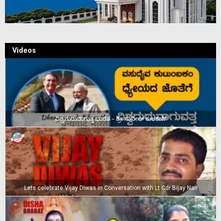
Videos
ವಿಶ್ವಗುರುವಾಗುತ್ತ ಭಾರತ – ಶ್ರೀ ಸುನೀಲ್‌ ಕುಲಕರ್ಣಿ
Lets celebrate Vijay Diwas in Conversation with Lt Cdr Bijay Nair