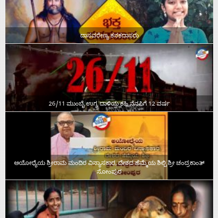
ದಾಸವರೇಣ್ಯ ಕನಕದಾಸರು
26/11 ಮುಂಬೈ ಉಗ್ರ ದಾಳಿಯ ಕಹಿ ನೆನಪಿಗೆ 12 ವರ್ಷ
ಅಯೋಧ್ಯೆಯ ಶ್ರೀರಾಮ ಮಂದಿರ ವಿನ್ಯಾಸಕಾರ, ದೇಶದ ಹೆಮ್ಮೆಯ ಶಿಲ್ಪಿ ಶ್ರೀ ಚಂದ್ರಕಾಂತ್‌
ಸೋಂಪುರ