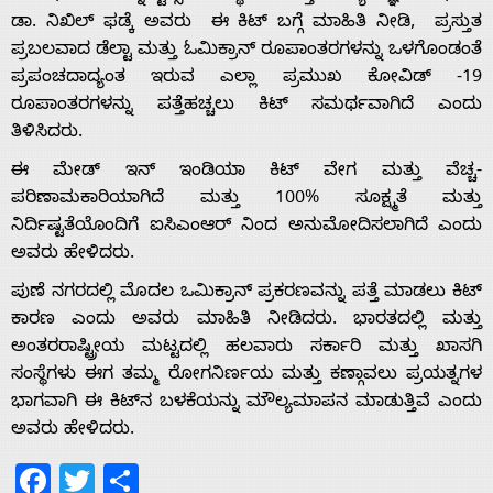
ಡಾ. ನಿಖಿಲ್ ಫಡ್ಕೆ ಅವರು ಈ ಕಿಟ್‌ ಬಗ್ಗೆ ಮಾಹಿತಿ ನೀಡಿ, ಪ್ರಸ್ತುತ
ಪ್ರಬಲವಾದ ಡೆಲ್ಟಾ ಮತ್ತು ಓಮಿಕ್ರಾನ್ ರೂಪಾಂತರಗಳನ್ನು ಒಳಗೊಂಡಂತೆ
ಪ್ರಪಂಚದಾದ್ಯಂತ ಇರುವ ಎಲ್ಲಾ ಪ್ರಮುಖ ಕೋವಿಡ್ -19
Home
ರೂಪಾಂತರಗಳನ್ನು ಪತ್ತೆಹಚ್ಚಲು ಕಿಟ್ ಸಮರ್ಥವಾಗಿದೆ ಎಂದು
ತಿಳಿಸಿದರು. ‌
ಈ ಮೇಡ್ ಇನ್ ಇಂಡಿಯಾ ಕಿಟ್ ವೇಗ ಮತ್ತು ವೆಚ್ಚ-
About
ಪರಿಣಾಮಕಾರಿಯಾಗಿದೆ ಮತ್ತು 100% ಸೂಕ್ಷ್ಮತೆ ಮತ್ತು
ನಿರ್ದಿಷ್ಟತೆಯೊಂದಿಗೆ ಐಸಿಎಂಆರ್ ನಿಂದ ಅನುಮೋದಿಸಲಾಗಿದೆ ಎಂದು
Us
ಅವರು ಹೇಳಿದರು.
ಪುಣೆ ನಗರದಲ್ಲಿ ಮೊದಲ ಒಮಿಕ್ರಾನ್ ಪ್ರಕರಣವನ್ನು ಪತ್ತೆ ಮಾಡಲು ಕಿಟ್
ಕಾರಣ ಎಂದು ಅವರು ಮಾಹಿತಿ ನೀಡಿದರು. ಭಾರತದಲ್ಲಿ ಮತ್ತು
Advertise
ಅಂತರರಾಷ್ಟ್ರೀಯ ಮಟ್ಟದಲ್ಲಿ ಹಲವಾರು ಸರ್ಕಾರಿ ಮತ್ತು ಖಾಸಗಿ
ಸಂಸ್ಥೆಗಳು ಈಗ ತಮ್ಮ ರೋಗನಿರ್ಣಯ ಮತ್ತು ಕಣ್ಗಾವಲು ಪ್ರಯತ್ನಗಳ
With
ಭಾಗವಾಗಿ ಈ ಕಿಟ್‌ನ ಬಳಕೆಯನ್ನು ಮೌಲ್ಯಮಾಪನ ಮಾಡುತ್ತಿವೆ ಎಂದು
ಅವರು ಹೇಳಿದರು.
s
Facebook
Twitter
Share