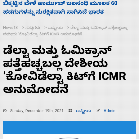
ನಾಗೇಂದ್ರ ರಾಜೀನಾಮೆ ಕೊಡದಿದ್ದರೆ ಸದನ ನಡೆಸಲು
ಸ
ಬಿಡೆವು: ಛಲವಾದಿ ನಾರಾಯಣಸ್ವಾಮಿ
ಹ
News13
ಸುದ್ದಿಗಳು
ರಾಷ್ಟ್ರೀಯ
ಡೆಲ್ಟಾ ಮತ್ತು ಓಮಿಕ್ರಾನ್ ಪತ್ತೆಹಚ್ಚಬಲ್ಲ
>
>
>
ದೇಶೀಯ ʼಕೋವಿಡೆಲ್ಟಾ ಕಿಟ್‌ಗೆ ICMR ಅನುಮೋದನೆ
ಡೆಲ್ಟಾ ಮತ್ತು ಓಮಿಕ್ರಾನ್
ಪತ್ತೆಹಚ್ಚಬಲ್ಲ ದೇಶೀಯ
ʼಕೋವಿಡೆಲ್ಟಾ ಕಿಟ್‌ಗೆ ICMR
ಅನುಮೋದನೆ
Sunday, December 19th, 2021
ರಾಷ್ಟ್ರೀಯ
Admin