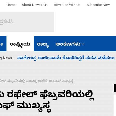
Home
About News13.in
Advertise With Us
Subscribe Now
e
ರಾಷ್ಟ್ರೀಯ
ರಾಜ್ಯ
ಅಂಕಣಗಳು
ಸಚಿವ ಸಂಪುಟ ವಿಸ್ತರಣೆ ಮಾಡಿದ್ದು ಹಣಬಲ ಮತ್ತು 
g News :
್‌ ಫೆಬ್ರವರಿಯಲ್ಲಿ ಭಾರತಕ್ಕೆ ಬರಲಿದೆ: ಐಎಎಫ್‌ ಮುಖ್ಯಸ್ಥ
 ರಫೇಲ್‌ ಫೆಬ್ರವರಿಯಲ್ಲಿ
ಫ್‌ ಮುಖ್ಯಸ್ಥ