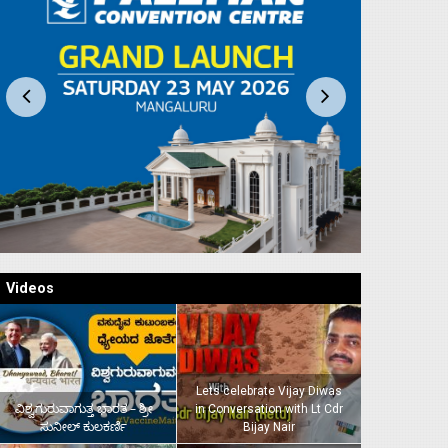
Videos
Lets celebrate Vijay Diwas
ವಿಶ್ವಗುರುವಾಗುತ್ತ ಭಾರತ – ಶ್ರೀ
in Conversation with Lt Cdr
ಸುನೀಲ್‌ ಕುಲಕರ್ಣಿ
Bijay Nair