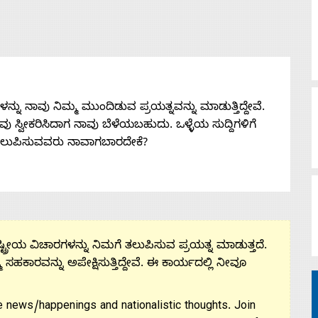
ನು ನಾವು ನಿಮ್ಮ ಮುಂದಿಡುವ ಪ್ರಯತ್ನವನ್ನು ಮಾಡುತ್ತಿದ್ದೇವೆ.
 ನೀವು ಸ್ವೀಕರಿಸಿದಾಗ ನಾವು ಬೆಳೆಯಬಹುದು. ಒಳ್ಳೆಯ ಸುದ್ದಿಗಳಿಗೆ
ತಲುಪಿಸುವವರು ನಾವಾಗಬಾರದೇಕೆ?
ಟ್ರೀಯ ವಿಚಾರಗಳನ್ನು ನಿಮಗೆ ತಲುಪಿಸುವ ಪ್ರಯತ್ನ ಮಾಡುತ್ತದೆ.
ಮ ಸಹಕಾರವನ್ನು ಅಪೇಕ್ಷಿಸುತ್ತಿದ್ದೇವೆ. ಈ ಕಾರ್ಯದಲ್ಲಿ ನೀವೂ
 news/happenings and nationalistic thoughts. Join