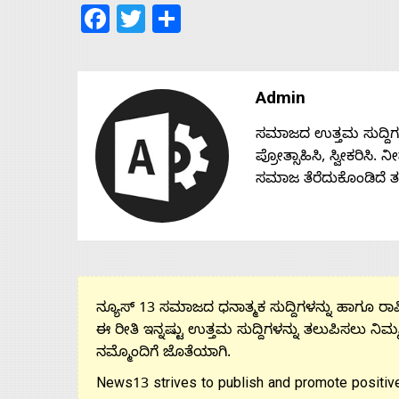
Facebook
Twitter
Share
Admin
ಸಮಾಜದ ಉತ್ತಮ ಸುದ್ದಿಗಳನ್
ಪ್ರೋತ್ಸಾಹಿಸಿ, ಸ್ವೀಕರಿಸಿ.
ಸಮಾಜ ತೆರೆದುಕೊಂಡಿದೆ 
ನ್ಯೂಸ್ 13 ಸಮಾಜದ ಧನಾತ್ಮಕ ಸುದ್ದಿಗಳನ್ನು ಹಾಗೂ ರಾಷ್
ಈ ರೀತಿ ಇನ್ನಷ್ಟು ಉತ್ತಮ ಸುದ್ದಿಗಳನ್ನು ತಲುಪಿಸಲು ನಿಮ್
ನಮ್ಮೊಂದಿಗೆ ಜೊತೆಯಾಗಿ.
News13 strives to publish and promote positive