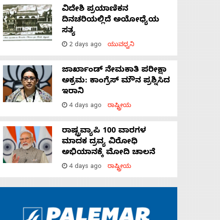
ವಿದೇಶಿ ಪ್ರಯಾಣಿಕನ
ದಿನಚರಿಯಲ್ಲಿದೆ ಅಯೋಧ್ಯೆಯ
ಸತ್ಯ
2 days ago
ಯುವಧ್ವನಿ
ಜಾರ್ಖಾಂಡ್‌ ನೇಮಕಾತಿ ಪರೀಕ್ಷಾ
ಅಕ್ರಮ: ಕಾಂಗ್ರೆಸ್‌ ಮೌನ ಪ್ರಶ್ನಿಸಿದ
ಇರಾನಿ
4 days ago
ರಾಷ್ಟ್ರೀಯ
ರಾಷ್ಟ್ರವ್ಯಾಪಿ 100 ವಾರಗಳ
ಮಾದಕ ದ್ರವ್ಯ ವಿರೋಧಿ
ಅಭಿಯಾನಕ್ಕೆ ಮೋದಿ ಚಾಲನೆ
4 days ago
ರಾಷ್ಟ್ರೀಯ