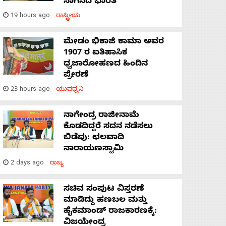
ಸಾಗಿಸಿದೆ ಭಾರತ
19 hours ago
ರಾಷ್ಟ್ರೀಯ
ಮೇಡಂ ಭಿಕಾಜಿ ಕಾಮಾ ಅವರ
1907 ರ ಐತಿಹಾಸಿಕ
ಧ್ವಜಾರೋಹಣದ ಹಿಂದಿನ
ಪ್ರೇರಣೆ
23 hours ago
ಯುವಧ್ವನಿ
ನಾಗೇಂದ್ರ ರಾಜೀನಾಮೆ
ಕೊಡದಿದ್ದರೆ ಸದನ ನಡೆಸಲು
ಬಿಡೆವು: ಛಲವಾದಿ
ನಾರಾಯಣಸ್ವಾಮಿ
2 days ago
ರಾಜ್ಯ
ಸಚಿವ ಸಂಪುಟ ವಿಸ್ತರಣೆ
ಮಾಡಿದ್ದು ಹಣಬಲ ಮತ್ತು
ಹೈಕಮಾಂಡ್ ರಾಜಕಾರಣಕ್ಕೆ:
ವಿಜಯೇಂದ್ರ