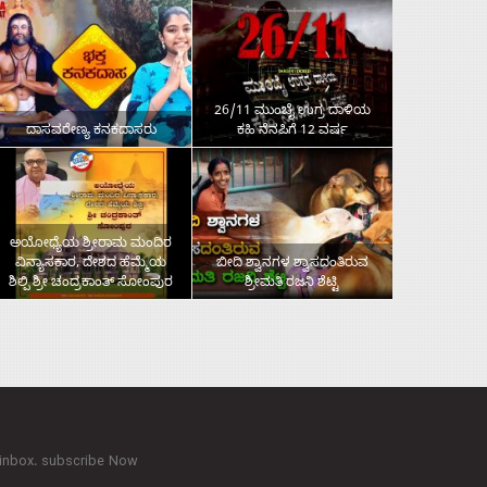
26/11 ಮುಂಬೈ ಉಗ್ರ ದಾಳಿಯ
ದಾಸವರೇಣ್ಯ ಕನಕದಾಸರು
ಕಹಿ ನೆನಪಿಗೆ 12 ವರ್ಷ
ಅಯೋಧ್ಯೆಯ ಶ್ರೀರಾಮ ಮಂದಿರ
ವಿನ್ಯಾಸಕಾರ, ದೇಶದ ಹೆಮ್ಮೆಯ
ಬೀದಿ ಶ್ವಾನಗಳ ಶ್ವಾಸದಂತಿರುವ
ಶಿಲ್ಪಿ ಶ್ರೀ ಚಂದ್ರಕಾಂತ್‌ ಸೋಂಪುರ
ಶ್ರೀಮತಿ ರಜನಿ ಶೆಟ್ಟಿ
 inbox. subscribe Now