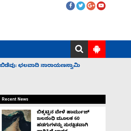
ಹೈಕಮಾಂಡ್ ರಾಜಕಾರಣಕ್ಕೆ: ವಿಜಯೇಂದ್ರ
‘ಕಳೆದ 3-4 
Recent News
ಬಿಕ್ಕಟ್ಟಿನ ವೇಳೆ ಹಾರ್ಮುಜ್
ಜಲಸಂಧಿ ಮೂಲಕ 60
ಹಡಗುಗಳನ್ನು ಸುರಕ್ಷಿತವಾಗಿ