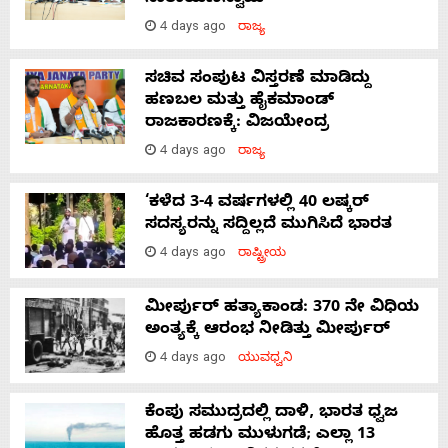
4 days ago
ರಾಜ್ಯ
ಸಚಿವ ಸಂಪುಟ ವಿಸ್ತರಣೆ ಮಾಡಿದ್ದು
ಹಣಬಲ ಮತ್ತು ಹೈಕಮಾಂಡ್
ರಾಜಕಾರಣಕ್ಕೆ: ವಿಜಯೇಂದ್ರ
4 days ago
ರಾಜ್ಯ
‘ಕಳೆದ 3-4 ವರ್ಷಗಳಲ್ಲಿ 40 ಲಷ್ಕರ್
ಸದಸ್ಯರನ್ನು ಸದ್ದಿಲ್ಲದೆ ಮುಗಿಸಿದೆ ಭಾರತ
4 days ago
ರಾಷ್ಟ್ರೀಯ
ಮೀರ್ಪುರ್ ಹತ್ಯಾಕಾಂಡ: 370 ನೇ ವಿಧಿಯ
ಅಂತ್ಯಕ್ಕೆ ಆರಂಭ ನೀಡಿತ್ತು ಮೀರ್ಪುರ್
4 days ago
ಯುವಧ್ವನಿ
ಕೆಂಪು ಸಮುದ್ರದಲ್ಲಿ ದಾಳಿ, ಭಾರತ ಧ್ವಜ
ಹೊತ್ತ ಹಡಗು ಮುಳುಗಡೆ; ಎಲ್ಲಾ 13