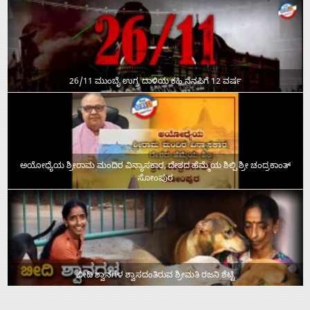
26/11 ಮುಂಬೈ ಉಗ್ರ ದಾಳಿಯ ಕಹಿ ನೆನಪಿಗೆ 12 ವರ್ಷ
ಅಯೋಧ್ಯೆಯ ಶ್ರೀರಾಮ ಮಂದಿರ ವಿನ್ಯಾಸಕಾರ, ದೇಶದ ಹೆಮ್ಮೆಯ ಶಿಲ್ಪಿ ಶ್ರೀ ಚಂದ್ರಕಾಂತ್‌
ಸೋಂಪುರ
ಬೀದಿ ಶ್ವಾನಗಳ ಶ್ವಾಸದಂತಿರುವ ಶ್ರೀಮತಿ ರಜನಿ ಶೆಟ್ಟಿ