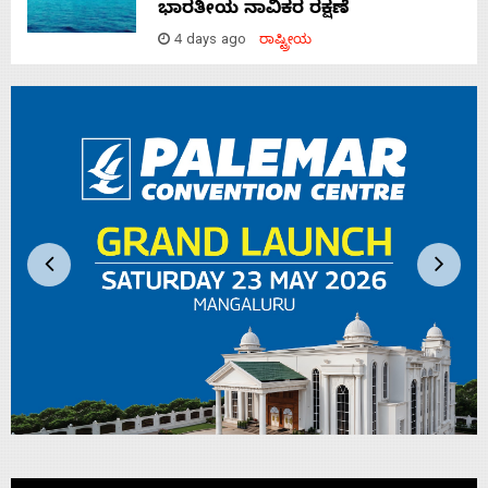
ಭಾರತೀಯ ನಾವಿಕರ ರಕ್ಷಣೆ
4 days ago
ರಾಷ್ಟ್ರೀಯ