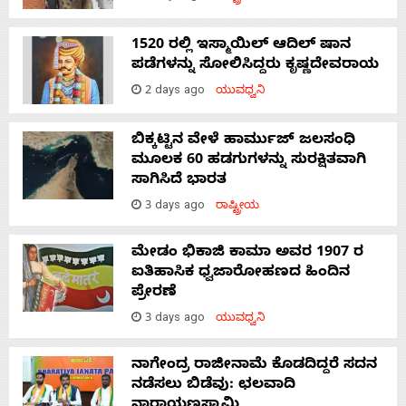
1520 ರಲ್ಲಿ ಇಸ್ಮಾಯಿಲ್ ಆದಿಲ್ ಷಾನ
ಪಡೆಗಳನ್ನು ಸೋಲಿಸಿದ್ದರು ಕೃಷ್ಣದೇವರಾಯ
2 days ago
ಯುವಧ್ವನಿ
ಬಿಕ್ಕಟ್ಟಿನ ವೇಳೆ ಹಾರ್ಮುಜ್ ಜಲಸಂಧಿ
ಮೂಲಕ 60 ಹಡಗುಗಳನ್ನು ಸುರಕ್ಷಿತವಾಗಿ
ಸಾಗಿಸಿದೆ ಭಾರತ
3 days ago
ರಾಷ್ಟ್ರೀಯ
ಮೇಡಂ ಭಿಕಾಜಿ ಕಾಮಾ ಅವರ 1907 ರ
ಐತಿಹಾಸಿಕ ಧ್ವಜಾರೋಹಣದ ಹಿಂದಿನ
ಪ್ರೇರಣೆ
3 days ago
ಯುವಧ್ವನಿ
ನಾಗೇಂದ್ರ ರಾಜೀನಾಮೆ ಕೊಡದಿದ್ದರೆ ಸದನ
ನಡೆಸಲು ಬಿಡೆವು: ಛಲವಾದಿ
ನಾರಾಯಣಸ್ವಾಮಿ