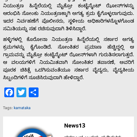
ನಿಯಂತ್ರಣ ಹಿನ್ನೆಲೆಯಲ್ಲಿ ಮೈಕ್ರೋ ಕಂಟೈನ್ಮೆಂಟ್ ಝೋನ್‌ಗಳನ್ನು
ಆರಂಭಿಸಿ ಸೋಂಕು ನಿಯಂತ್ರಣ‌ಕ್ಕಾಗಿ ಅಗತ್ಯ ಕ್ರಮ ಕೈಗೊಳ್ಳಲಾಗುವುದು.
Home
ಇದರ ನಿರ್ವಹಣೆಗೆ ಪೊಲೀಸರು, ಸ್ಥಳೀಯ ಅಧಿಕಾರಿಗಳನ್ನೊಳಗೊಂಡ
ಸಮಿತಿಯನ್ನು ಸಹ ರಚಿಸುವುದಾಗಿ ತಿಳಿಸಿದ್ದಾರೆ.
ಹಳ್ಳಿಗಳಲ್ಲಿ ಕೊರೋನಾ ನಿಯಂತ್ರಣ ಹಿನ್ನೆಲೆಯಲ್ಲಿ ಸರ್ಕಾರ ಅಗತ್ಯ
About
ಕ್ರಮಗಳನ್ನು ಕೈಗೊಂಡಿದೆ. ಸೋಂಕಿತರ ಪ್ರಮಾಣ ಹೆಚ್ಚಿದ್ದಲ್ಲಿ ಆ
ಗ್ರಾಮವನ್ನು ಮೈಕ್ರೋ ಕಂಟೈನ್ಮೆಂಟ್ ಝೋನ್‌ಗಳಾಗಿ ಗುರುತಿಸಲಾಗುತ್ತದೆ.
Us
ಆ ವಲಯಗಳಿಗೆ ನಿಯಮಿತವಾಗಿ ಸೋಂಕಿತರ ತಪಾಸಣೆ, ಅವರಿಗೆ
ಪೂರಕ ಚಿಕಿತ್ಸೆ ಒದಗಿಸುವಂತೆಯೂ ಸರ್ಕಾರ ವೈದ್ಯರು, ವೈದ್ಯಕೀಯ
ಸಿಬ್ಬಂದಿ‌ಗಳಿಗೆ ಸೂಚಿಸಿರುವುದಾಗಿ ಹೇಳಿದ್ದಾರೆ.
Advertise
Facebook
Twitter
Share
With
Tags:
karnataka
s
News13