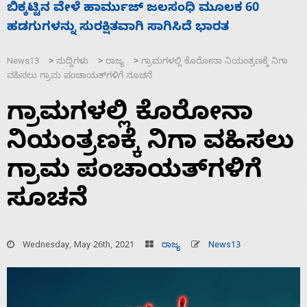
ನಾಗೇಂದ್ರ ರಾಜೀನಾಮೆ ಕೊಡದಿದ್ದರೆ ಸದನ ನಡೆಸಲು
ಸ
ಬಿಡೆವು: ಛಲವಾದಿ ನಾರಾಯಣಸ್ವಾಮಿ
ಹ
News13
ಸುದ್ದಿಗಳು
ರಾಜ್ಯ
ಗ್ರಾಮಗಳಲ್ಲಿ ಕೊರೋನಾ ನಿಯಂತ್ರಣ‌ಕ್ಕೆ ನಿಗಾ
>
>
>
ವಹಿಸಲು ಗ್ರಾಮ ಪಂಚಾಯತ್‌ಗಳಿಗೆ ಸೂಚನೆ
ಗ್ರಾಮಗಳಲ್ಲಿ ಕೊರೋನಾ
ನಿಯಂತ್ರಣ‌ಕ್ಕೆ ನಿಗಾ ವಹಿಸಲು
ಗ್ರಾಮ ಪಂಚಾಯತ್‌ಗಳಿಗೆ
ಸೂಚನೆ
Wednesday, May 26th, 2021
ರಾಜ್ಯ
News13