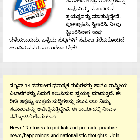
ಸಮಾಜದ ಉತ್ತಮ ಸುದ್ದಿಗಳನ್ನು
Contact
ನಾವು ನಿಮ್ಮ ಮುಂದಿಡುವ
ಪ್ರಯತ್ನವನ್ನು ಮಾಡುತ್ತಿದ್ದೇವೆ.
Us
ಪ್ರೋತ್ಸಾಹಿಸಿ, ಸ್ವೀಕರಿಸಿ. ನೀವು
ಸ್ವೀಕರಿಸಿದಾಗ ನಾವು
ಬೆಳೆಯಬಹುದು. ಒಳ್ಳೆಯ ಸುದ್ದಿಗಳಿಗೆ ಸಮಾಜ ತೆರೆದುಕೊಂಡಿದೆ
ತಲುಪಿಸುವವರು ನಾವಾಗಬಾರದೇಕೆ?
ನ್ಯೂಸ್ 13 ಸಮಾಜದ ಧನಾತ್ಮಕ ಸುದ್ದಿಗಳನ್ನು ಹಾಗೂ ರಾಷ್ಟ್ರೀಯ
ವಿಚಾರಗಳನ್ನು ನಿಮಗೆ ತಲುಪಿಸುವ ಪ್ರಯತ್ನ ಮಾಡುತ್ತದೆ. ಈ
ರೀತಿ ಇನ್ನಷ್ಟು ಉತ್ತಮ ಸುದ್ದಿಗಳನ್ನು ತಲುಪಿಸಲು ನಿಮ್ಮ
ಸಹಕಾರವನ್ನು ಅಪೇಕ್ಷಿಸುತ್ತಿದ್ದೇವೆ. ಈ ಕಾರ್ಯದಲ್ಲಿ ನೀವೂ
ನಮ್ಮೊಂದಿಗೆ ಜೊತೆಯಾಗಿ.
News13 strives to publish and promote positive
news/happenings and nationalistic thoughts. Join