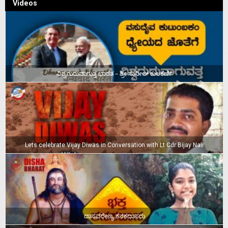
Videos
ವಿಶ್ವಗುರುವಾಗುತ್ತ ಭಾರತ – ಶ್ರೀ ಸುನೀಲ್‌ ಕುಲಕರ್ಣಿ
Lets celebrate Vijay Diwas in Conversation with Lt Cdr Bijay Nair
ದಾಸವರೇಣ್ಯ ಕನಕದಾಸರು