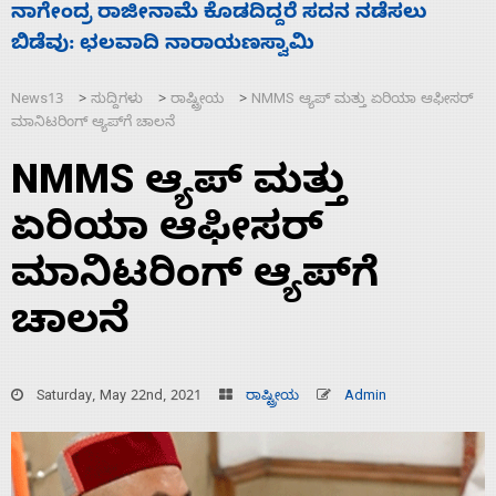
ಸಚಿವ ಸಂಪುಟ ವಿಸ್ತರಣೆ ಮಾಡಿದ್ದು ಹಣಬಲ ಮತ್ತು
‘
ಹೈಕಮಾಂಡ್ ರಾಜಕಾರಣಕ್ಕೆ: ವಿಜಯೇಂದ್ರ
ಮ
News13
ಸುದ್ದಿಗಳು
ರಾಷ್ಟ್ರೀಯ
NMMS ಆ್ಯಪ್ ಮತ್ತು ಏರಿಯಾ ಆಫೀಸರ್
>
>
>
ಮಾನಿಟರಿಂಗ್ ಆ್ಯಪ್‌ಗೆ ಚಾಲನೆ
NMMS ಆ್ಯಪ್ ಮತ್ತು
ಏರಿಯಾ ಆಫೀಸರ್
ಮಾನಿಟರಿಂಗ್ ಆ್ಯಪ್‌ಗೆ
ಚಾಲನೆ
Saturday, May 22nd, 2021
ರಾಷ್ಟ್ರೀಯ
Admin