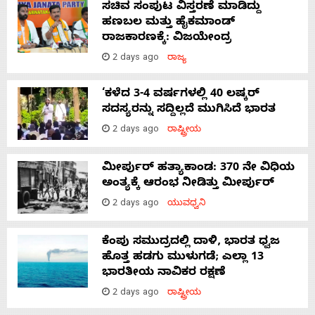
ಸಚಿವ ಸಂಪುಟ ವಿಸ್ತರಣೆ ಮಾಡಿದ್ದು
ಹಣಬಲ ಮತ್ತು ಹೈಕಮಾಂಡ್
ರಾಜಕಾರಣಕ್ಕೆ: ವಿಜಯೇಂದ್ರ
2 days ago
ರಾಜ್ಯ
‘ಕಳೆದ 3-4 ವರ್ಷಗಳಲ್ಲಿ 40 ಲಷ್ಕರ್
ಸದಸ್ಯರನ್ನು ಸದ್ದಿಲ್ಲದೆ ಮುಗಿಸಿದೆ ಭಾರತ
2 days ago
ರಾಷ್ಟ್ರೀಯ
ಮೀರ್ಪುರ್ ಹತ್ಯಾಕಾಂಡ: 370 ನೇ ವಿಧಿಯ
ಅಂತ್ಯಕ್ಕೆ ಆರಂಭ ನೀಡಿತ್ತು ಮೀರ್ಪುರ್
2 days ago
ಯುವಧ್ವನಿ
ಕೆಂಪು ಸಮುದ್ರದಲ್ಲಿ ದಾಳಿ, ಭಾರತ ಧ್ವಜ
ಹೊತ್ತ ಹಡಗು ಮುಳುಗಡೆ; ಎಲ್ಲಾ 13
ಭಾರತೀಯ ನಾವಿಕರ ರಕ್ಷಣೆ
2 days ago
ರಾಷ್ಟ್ರೀಯ