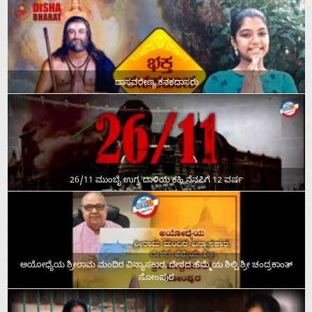
ದಾಸವರೇಣ್ಯ ಕನಕದಾಸರು
26/11 ಮುಂಬೈ ಉಗ್ರ ದಾಳಿಯ ಕಹಿ ನೆನಪಿಗೆ 12 ವರ್ಷ
ಅಯೋಧ್ಯೆಯ ಶ್ರೀರಾಮ ಮಂದಿರ ವಿನ್ಯಾಸಕಾರ, ದೇಶದ ಹೆಮ್ಮೆಯ ಶಿಲ್ಪಿ ಶ್ರೀ ಚಂದ್ರಕಾಂತ್‌
ಸೋಂಪುರ