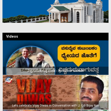
Videos
ವಿಶ್ವಗುರುವಾಗುತ್ತ ಭಾರತ – ಶ್ರೀ ಸುನೀಲ್‌ ಕುಲಕರ್ಣಿ
Lets celebrate Vijay Diwas in Conversation with Lt Cdr Bijay Nair