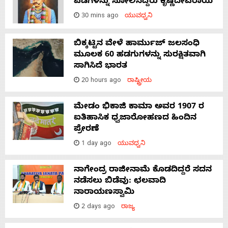
ಪಡೆಗಳನ್ನು ಸೋಲಿಸಿದ್ದರು ಕೃಷ್ಣದೇವರಾಯ
30 mins ago
ಯುವಧ್ವನಿ
ಬಿಕ್ಕಟ್ಟಿನ ವೇಳೆ ಹಾರ್ಮುಜ್ ಜಲಸಂಧಿ
ಮೂಲಕ 60 ಹಡಗುಗಳನ್ನು ಸುರಕ್ಷಿತವಾಗಿ
ಸಾಗಿಸಿದೆ ಭಾರತ
20 hours ago
ರಾಷ್ಟ್ರೀಯ
ಮೇಡಂ ಭಿಕಾಜಿ ಕಾಮಾ ಅವರ 1907 ರ
ಐತಿಹಾಸಿಕ ಧ್ವಜಾರೋಹಣದ ಹಿಂದಿನ
ಪ್ರೇರಣೆ
1 day ago
ಯುವಧ್ವನಿ
ನಾಗೇಂದ್ರ ರಾಜೀನಾಮೆ ಕೊಡದಿದ್ದರೆ ಸದನ
ನಡೆಸಲು ಬಿಡೆವು: ಛಲವಾದಿ
ನಾರಾಯಣಸ್ವಾಮಿ
2 days ago
ರಾಜ್ಯ