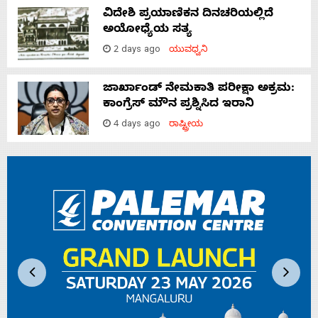
ವಿದೇಶಿ ಪ್ರಯಾಣಿಕನ ದಿನಚರಿಯಲ್ಲಿದೆ
ಅಯೋಧ್ಯೆಯ ಸತ್ಯ
2 days ago
ಯುವಧ್ವನಿ
ಜಾರ್ಖಾಂಡ್‌ ನೇಮಕಾತಿ ಪರೀಕ್ಷಾ ಅಕ್ರಮ:
ಕಾಂಗ್ರೆಸ್‌ ಮೌನ ಪ್ರಶ್ನಿಸಿದ ಇರಾನಿ
4 days ago
ರಾಷ್ಟ್ರೀಯ