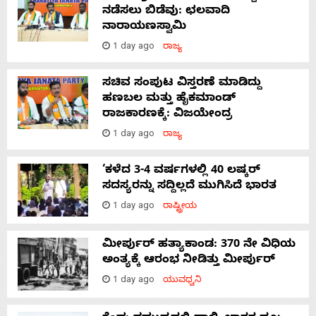
ನಡೆಸಲು ಬಿಡೆವು: ಛಲವಾದಿ
ನಾರಾಯಣಸ್ವಾಮಿ
1 day ago
ರಾಜ್ಯ
ಸಚಿವ ಸಂಪುಟ ವಿಸ್ತರಣೆ ಮಾಡಿದ್ದು
ಹಣಬಲ ಮತ್ತು ಹೈಕಮಾಂಡ್
ರಾಜಕಾರಣಕ್ಕೆ: ವಿಜಯೇಂದ್ರ
1 day ago
ರಾಜ್ಯ
‘ಕಳೆದ 3-4 ವರ್ಷಗಳಲ್ಲಿ 40 ಲಷ್ಕರ್
ಸದಸ್ಯರನ್ನು ಸದ್ದಿಲ್ಲದೆ ಮುಗಿಸಿದೆ ಭಾರತ
1 day ago
ರಾಷ್ಟ್ರೀಯ
ಮೀರ್ಪುರ್ ಹತ್ಯಾಕಾಂಡ: 370 ನೇ ವಿಧಿಯ
ಅಂತ್ಯಕ್ಕೆ ಆರಂಭ ನೀಡಿತ್ತು ಮೀರ್ಪುರ್
1 day ago
ಯುವಧ್ವನಿ