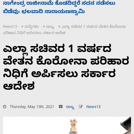
ಸಚಿವ ಸಂಪುಟ ವಿಸ್ತರಣೆ ಮಾಡಿದ್ದು ಹಣಬಲ ಮತ್ತು
‘
ಹೈಕಮಾಂಡ್ ರಾಜಕಾರಣಕ್ಕೆ: ವಿಜಯೇಂದ್ರ
ಮ
News13
ಸುದ್ದಿಗಳು
ರಾಜ್ಯ
ಎಲ್ಲಾ ಸಚಿವರ 1 ವರ್ಷದ ವೇತನ ಕೊರೋನಾ
>
>
>
ಪರಿಹಾರ ನಿಧಿಗೆ ಅರ್ಪಿಸಲು ಸರ್ಕಾರ ಆದೇಶ
ಎಲ್ಲಾ ಸಚಿವರ 1 ವರ್ಷದ
ವೇತನ ಕೊರೋನಾ ಪರಿಹಾರ
ನಿಧಿಗೆ ಅರ್ಪಿಸಲು ಸರ್ಕಾರ
ಆದೇಶ
Thursday, May 13th, 2021
ರಾಜ್ಯ
News13