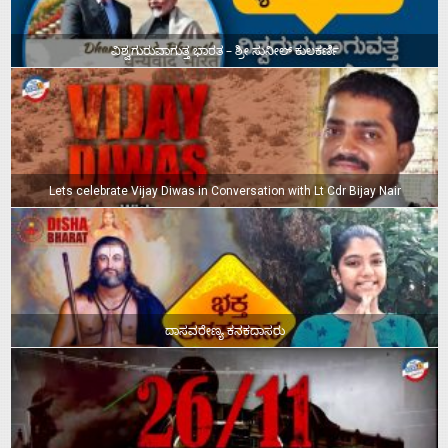
ವಿಶ್ವಗುರುವಾಗುತ್ತ ಭಾರತ – ಶ್ರೀ ಸುನೀಲ್‌ ಕುಲಕರ್ಣಿ
Lets celebrate Vijay Diwas in Conversation with Lt Cdr Bijay Nair
ದಾಸವರೇಣ್ಯ ಕನಕದಾಸರು