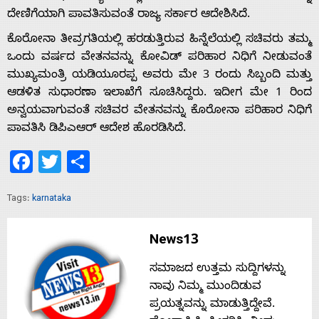
ದೇಣಿಗೆಯಾಗಿ ಪಾವತಿಸುವಂತೆ ರಾಜ್ಯ ಸರ್ಕಾರ ಆದೇಶಿಸಿದೆ.
Home
ಕೊರೋನಾ ತೀವ್ರಗತಿಯಲ್ಲಿ ಹರಡುತ್ತಿರುವ ಹಿನ್ನೆಲೆಯಲ್ಲಿ ಸಚಿವರು ತಮ್ಮ
ಒಂದು ವರ್ಷದ ವೇತನವನ್ನು ಕೋವಿಡ್ ಪರಿಹಾರ ನಿಧಿಗೆ ನೀಡುವಂತೆ
ಮುಖ್ಯಮಂತ್ರಿ ಯಡಿಯೂರಪ್ಪ ಅವರು ಮೇ 3 ರಂದು ಸಿಬ್ಬಂದಿ ಮತ್ತು
About
ಆಡಳಿತ ಸುಧಾರಣಾ ಇಲಾಖೆಗೆ ಸೂಚಿಸಿದ್ದರು. ಇದೀಗ ಮೇ 1 ರಿಂದ
ಅನ್ವಯವಾಗುವಂತೆ ಸಚಿವ‌ರ ವೇತನವನ್ನು ಕೊರೋನಾ ಪರಿಹಾರ ನಿಧಿಗೆ
Us
ಪಾವತಿಸಿ ಡಿಪಿಎಆರ್ ಆದೇಶ ಹೊರಡಿಸಿದೆ.
Facebook
Twitter
Share
Advertise
Tags:
karnataka
With
News13
s
ಸಮಾಜದ ಉತ್ತಮ ಸುದ್ದಿಗಳನ್ನು
ನಾವು ನಿಮ್ಮ ಮುಂದಿಡುವ
ಪ್ರಯತ್ನವನ್ನು ಮಾಡುತ್ತಿದ್ದೇವೆ.