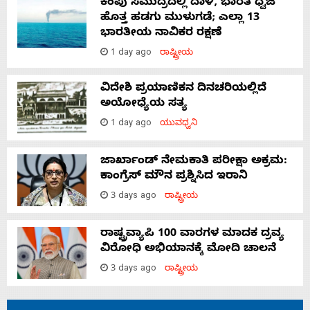
ಕೆಂಪು ಸಮುದ್ರದಲ್ಲಿ ದಾಳಿ, ಭಾರತ ಧ್ವಜ
ಹೊತ್ತ ಹಡಗು ಮುಳುಗಡೆ; ಎಲ್ಲಾ 13
ಭಾರತೀಯ ನಾವಿಕರ ರಕ್ಷಣೆ
1 day ago
ರಾಷ್ಟ್ರೀಯ
ವಿದೇಶಿ ಪ್ರಯಾಣಿಕನ ದಿನಚರಿಯಲ್ಲಿದೆ
ಅಯೋಧ್ಯೆಯ ಸತ್ಯ
1 day ago
ಯುವಧ್ವನಿ
ಜಾರ್ಖಾಂಡ್‌ ನೇಮಕಾತಿ ಪರೀಕ್ಷಾ ಅಕ್ರಮ:
ಕಾಂಗ್ರೆಸ್‌ ಮೌನ ಪ್ರಶ್ನಿಸಿದ ಇರಾನಿ
3 days ago
ರಾಷ್ಟ್ರೀಯ
ರಾಷ್ಟ್ರವ್ಯಾಪಿ 100 ವಾರಗಳ ಮಾದಕ ದ್ರವ್ಯ
ವಿರೋಧಿ ಅಭಿಯಾನಕ್ಕೆ ಮೋದಿ ಚಾಲನೆ
3 days ago
ರಾಷ್ಟ್ರೀಯ