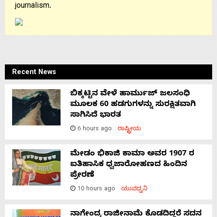
journalism.
Recent News
ಬಿಕ್ಕಟ್ಟಿನ ವೇಳೆ ಹಾರ್ಮುಜ್ ಜಲಸಂಧಿ
ಮೂಲಕ 60 ಹಡಗುಗಳನ್ನು ಸುರಕ್ಷಿತವಾಗಿ
ಸಾಗಿಸಿದೆ ಭಾರತ
6 hours ago
ರಾಷ್ಟ್ರೀಯ
ಮೇಡಂ ಭಿಕಾಜಿ ಕಾಮಾ ಅವರ 1907 ರ
ಐತಿಹಾಸಿಕ ಧ್ವಜಾರೋಹಣದ ಹಿಂದಿನ
ಪ್ರೇರಣೆ
10 hours ago
ಯುವಧ್ವನಿ
ನಾಗೇಂದ್ರ ರಾಜೀನಾಮೆ ಕೊಡದಿದ್ದರೆ ಸದನ