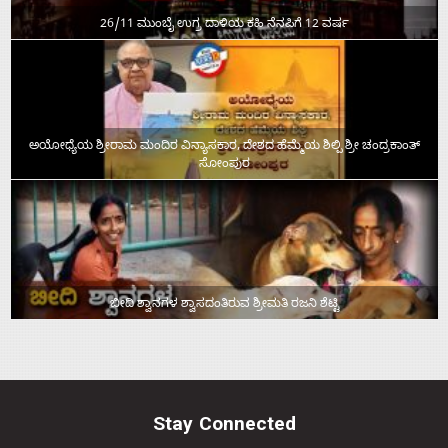
26/11 ಮುಂಬೈ ಉಗ್ರ ದಾಳಿಯ ಕಹಿ ನೆನಪಿಗೆ 12 ವರ್ಷ
ಅಯೋಧ್ಯೆಯ ಶ್ರೀರಾಮ ಮಂದಿರ ವಿನ್ಯಾಸಕಾರ, ದೇಶದ ಹೆಮ್ಮೆಯ ಶಿಲ್ಪಿ ಶ್ರೀ ಚಂದ್ರಕಾಂತ್‌
ಸೋಂಪುರ
ಬೀದಿ ಶ್ವಾನಗಳ ಶ್ವಾಸದಂತಿರುವ ಶ್ರೀಮತಿ ರಜನಿ ಶೆಟ್ಟಿ
Stay Connected