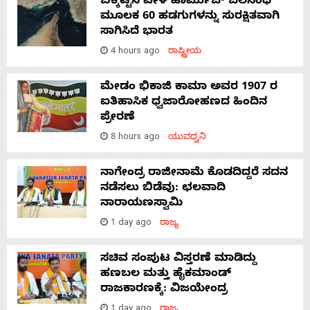
ಬಿಕ್ಕಟ್ಟಿನ ವೇಳೆ ಹಾರ್ಮುಜ್ ಜಲಸಂಧಿ
ಮೂಲಕ 60 ಹಡಗುಗಳನ್ನು ಸುರಕ್ಷಿತವಾಗಿ
ಸಾಗಿಸಿದೆ ಭಾರತ
4 hours ago
ರಾಷ್ಟ್ರೀಯ
ಮೇಡಂ ಭಿಕಾಜಿ ಕಾಮಾ ಅವರ 1907 ರ
ಐತಿಹಾಸಿಕ ಧ್ವಜಾರೋಹಣದ ಹಿಂದಿನ
ಪ್ರೇರಣೆ
8 hours ago
ಯುವಧ್ವನಿ
ನಾಗೇಂದ್ರ ರಾಜೀನಾಮೆ ಕೊಡದಿದ್ದರೆ ಸದನ
ನಡೆಸಲು ಬಿಡೆವು: ಛಲವಾದಿ
ನಾರಾಯಣಸ್ವಾಮಿ
1 day ago
ರಾಜ್ಯ
ಸಚಿವ ಸಂಪುಟ ವಿಸ್ತರಣೆ ಮಾಡಿದ್ದು
ಹಣಬಲ ಮತ್ತು ಹೈಕಮಾಂಡ್
ರಾಜಕಾರಣಕ್ಕೆ: ವಿಜಯೇಂದ್ರ
1 day ago
ರಾಜ್ಯ