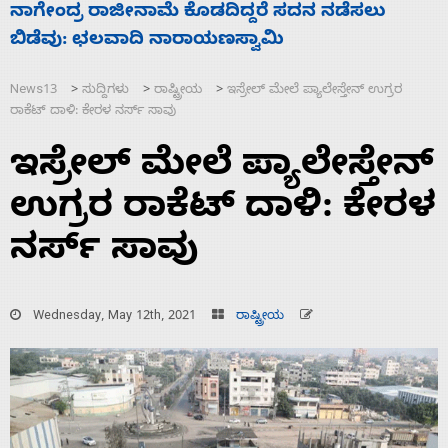
ಸಚಿವ ಸಂಪುಟ ವಿಸ್ತರಣೆ ಮಾಡಿದ್ದು ಹಣಬಲ ಮತ್ತು
‘
ಹೈಕಮಾಂಡ್ ರಾಜಕಾರಣಕ್ಕೆ: ವಿಜಯೇಂದ್ರ
ಮ
News13
ಸುದ್ದಿಗಳು
ರಾಷ್ಟ್ರೀಯ
ಇಸ್ರೇಲ್ ಮೇಲೆ ಪ್ಯಾಲೇಸ್ತೇನ್ ಉಗ್ರರ
>
>
>
ರಾಕೆಟ್ ದಾಳಿ: ಕೇರಳ ನರ್ಸ್‌ ಸಾವು
ಇಸ್ರೇಲ್ ಮೇಲೆ ಪ್ಯಾಲೇಸ್ತೇನ್
ಉಗ್ರರ ರಾಕೆಟ್ ದಾಳಿ: ಕೇರಳ
ನರ್ಸ್‌ ಸಾವು
Wednesday, May 12th, 2021
ರಾಷ್ಟ್ರೀಯ