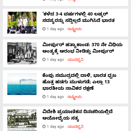
‘ಕಳೆದ 3-4 ವರ್ಷಗಳಲ್ಲಿ 40 ಲಷ್ಕರ್
ಸದಸ್ಯರನ್ನು ಸದ್ದಿಲ್ಲದೆ ಮುಗಿಸಿದೆ ಭಾರತ
1 day ago
ರಾಷ್ಟ್ರೀಯ
ಮೀರ್ಪುರ್ ಹತ್ಯಾಕಾಂಡ: 370 ನೇ ವಿಧಿಯ
ಅಂತ್ಯಕ್ಕೆ ಆರಂಭ ನೀಡಿತ್ತು ಮೀರ್ಪುರ್
1 day ago
ಯುವಧ್ವನಿ
ಕೆಂಪು ಸಮುದ್ರದಲ್ಲಿ ದಾಳಿ, ಭಾರತ ಧ್ವಜ
ಹೊತ್ತ ಹಡಗು ಮುಳುಗಡೆ; ಎಲ್ಲಾ 13
ಭಾರತೀಯ ನಾವಿಕರ ರಕ್ಷಣೆ
1 day ago
ರಾಷ್ಟ್ರೀಯ
ವಿದೇಶಿ ಪ್ರಯಾಣಿಕನ ದಿನಚರಿಯಲ್ಲಿದೆ
ಅಯೋಧ್ಯೆಯ ಸತ್ಯ
1 day ago
ಯುವಧ್ವನಿ