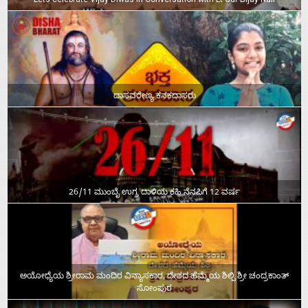
Lets celebrate Vijay Diwas in Conversation with Lt Cdr Bijay Nair
ದಾಸವರೇಣ್ಯ ಕನಕದಾಸರು
26/11 ಮುಂಬೈ ಉಗ್ರ ದಾಳಿಯ ಕಹಿ ನೆನಪಿಗೆ 12 ವರ್ಷ
ಅಯೋಧ್ಯೆಯ ಶ್ರೀರಾಮ ಮಂದಿರ ವಿನ್ಯಾಸಕಾರ, ದೇಶದ ಹೆಮ್ಮೆಯ ಶಿಲ್ಪಿ ಶ್ರೀ ಚಂದ್ರಕಾಂತ್‌
ಸೋಂಪುರ