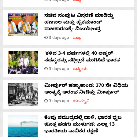
3 days ago
ರಾಜ್ಯ
ಸಚಿವ ಸಂಪುಟ ವಿಸ್ತರಣೆ ಮಾಡಿದ್ದು
ಹಣಬಲ ಮತ್ತು ಹೈಕಮಾಂಡ್
ರಾಜಕಾರಣಕ್ಕೆ: ವಿಜಯೇಂದ್ರ
3 days ago
ರಾಜ್ಯ
‘ಕಳೆದ 3-4 ವರ್ಷಗಳಲ್ಲಿ 40 ಲಷ್ಕರ್
ಸದಸ್ಯರನ್ನು ಸದ್ದಿಲ್ಲದೆ ಮುಗಿಸಿದೆ ಭಾರತ
3 days ago
ರಾಷ್ಟ್ರೀಯ
ಮೀರ್ಪುರ್ ಹತ್ಯಾಕಾಂಡ: 370 ನೇ ವಿಧಿಯ
ಅಂತ್ಯಕ್ಕೆ ಆರಂಭ ನೀಡಿತ್ತು ಮೀರ್ಪುರ್
3 days ago
ಯುವಧ್ವನಿ
ಕೆಂಪು ಸಮುದ್ರದಲ್ಲಿ ದಾಳಿ, ಭಾರತ ಧ್ವಜ
ಹೊತ್ತ ಹಡಗು ಮುಳುಗಡೆ; ಎಲ್ಲಾ 13
ಭಾರತೀಯ ನಾವಿಕರ ರಕ್ಷಣೆ