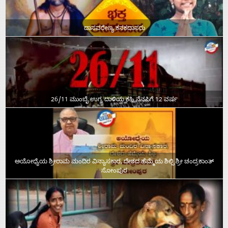
ದಾಸವರೇಣ್ಯ ಕನಕದಾಸರು
26/11 ಮುಂಬೈ ಉಗ್ರ ದಾಳಿಯ ಕಹಿ ನೆನಪಿಗೆ 12 ವರ್ಷ
ಅಯೋಧ್ಯೆಯ ಶ್ರೀರಾಮ ಮಂದಿರ ವಿನ್ಯಾಸಕಾರ, ದೇಶದ ಹೆಮ್ಮೆಯ ಶಿಲ್ಪಿ ಶ್ರೀ ಚಂದ್ರಕಾಂತ್‌
ಸೋಂಪುರ