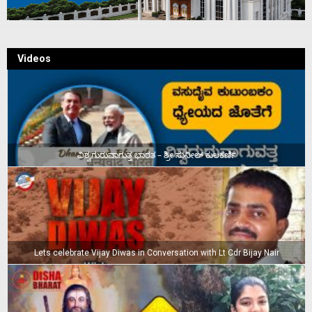
Videos
ವಿಶ್ವಗುರುವಾಗುತ್ತ ಭಾರತ – ಶ್ರೀ ಸುನೀಲ್‌ ಕುಲಕರ್ಣಿ
Lets celebrate Vijay Diwas in Conversation with Lt Cdr Bijay Nair