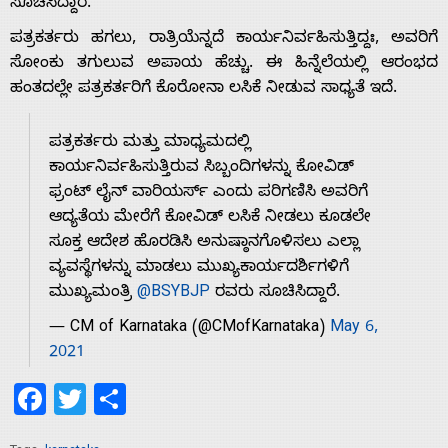
ಸೂಚಿಸಿದ್ದಾರೆ.
ಪತ್ರಕರ್ತರು ಹಗಲು, ರಾತ್ರಿಯೆನ್ನದೆ ಕಾರ್ಯನಿರ್ವಹಿಸುತ್ತಿದ್ದಃ, ಅವರಿಗೆ
ಸೋಂಕು ತಗುಲುವ ಅಪಾಯ ಹೆಚ್ಚು. ಈ ಹಿನ್ನೆಲೆಯಲ್ಲಿ ಆರಂಭದ
Home
ಹಂತದಲ್ಲೇ ಪತ್ರಕರ್ತ‌ರಿಗೆ ಕೊರೋನಾ ಲಸಿಕೆ ನೀಡುವ ಸಾಧ್ಯತೆ ಇದೆ.
ಪತ್ರಕರ್ತರು ಮತ್ತು ಮಾಧ್ಯಮದಲ್ಲಿ
About
ಕಾರ್ಯನಿರ್ವಹಿಸುತ್ತಿರುವ ಸಿಬ್ಬಂದಿಗಳನ್ನು ಕೋವಿಡ್
ಫ್ರಂಟ್ ಲೈನ್ ವಾರಿಯರ್ಸ್ ಎಂದು ಪರಿಗಣಿಸಿ ಅವರಿಗೆ
ಆದ್ಯತೆಯ ಮೇರೆಗೆ ಕೋವಿಡ್ ಲಸಿಕೆ ನೀಡಲು ಕೂಡಲೇ
Us
ಸೂಕ್ತ ಆದೇಶ ಹೊರಡಿಸಿ ಅನುಷ್ಠಾನಗೊಳಿಸಲು ಎಲ್ಲಾ
ವ್ಯವಸ್ಥೆಗಳನ್ನು ಮಾಡಲು ಮುಖ್ಯಕಾರ್ಯದರ್ಶಿಗಳಿಗೆ
Advertise
ಮುಖ್ಯಮಂತ್ರಿ
@BSYBJP
ರವರು ಸೂಚಿಸಿದ್ದಾರೆ.
— CM of Karnataka (@CMofKarnataka)
May 6,
With
2021
Facebook
Twitter
Share
s