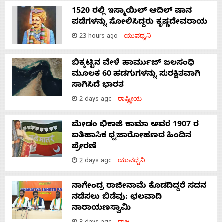
1520 ರಲ್ಲಿ ಇಸ್ಮಾಯಿಲ್ ಆದಿಲ್ ಷಾನ
ಪಡೆಗಳನ್ನು ಸೋಲಿಸಿದ್ದರು ಕೃಷ್ಣದೇವರಾಯ
23 hours ago
ಯುವಧ್ವನಿ
ಬಿಕ್ಕಟ್ಟಿನ ವೇಳೆ ಹಾರ್ಮುಜ್ ಜಲಸಂಧಿ
ಮೂಲಕ 60 ಹಡಗುಗಳನ್ನು ಸುರಕ್ಷಿತವಾಗಿ
ಸಾಗಿಸಿದೆ ಭಾರತ
2 days ago
ರಾಷ್ಟ್ರೀಯ
ಮೇಡಂ ಭಿಕಾಜಿ ಕಾಮಾ ಅವರ 1907 ರ
ಐತಿಹಾಸಿಕ ಧ್ವಜಾರೋಹಣದ ಹಿಂದಿನ
ಪ್ರೇರಣೆ
2 days ago
ಯುವಧ್ವನಿ
ನಾಗೇಂದ್ರ ರಾಜೀನಾಮೆ ಕೊಡದಿದ್ದರೆ ಸದನ
ನಡೆಸಲು ಬಿಡೆವು: ಛಲವಾದಿ
ನಾರಾಯಣಸ್ವಾಮಿ