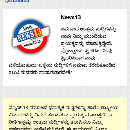
Tags:
karnataka
Contact
News13
Us
ಸಮಾಜದ ಉತ್ತಮ ಸುದ್ದಿಗಳನ್ನು
ನಾವು ನಿಮ್ಮ ಮುಂದಿಡುವ
ಪ್ರಯತ್ನವನ್ನು ಮಾಡುತ್ತಿದ್ದೇವೆ.
ಪ್ರೋತ್ಸಾಹಿಸಿ, ಸ್ವೀಕರಿಸಿ. ನೀವು
ಸ್ವೀಕರಿಸಿದಾಗ ನಾವು
ಬೆಳೆಯಬಹುದು. ಒಳ್ಳೆಯ ಸುದ್ದಿಗಳಿಗೆ ಸಮಾಜ ತೆರೆದುಕೊಂಡಿದೆ
ತಲುಪಿಸುವವರು ನಾವಾಗಬಾರದೇಕೆ?
ನ್ಯೂಸ್ 13 ಸಮಾಜದ ಧನಾತ್ಮಕ ಸುದ್ದಿಗಳನ್ನು ಹಾಗೂ ರಾಷ್ಟ್ರೀಯ
ವಿಚಾರಗಳನ್ನು ನಿಮಗೆ ತಲುಪಿಸುವ ಪ್ರಯತ್ನ ಮಾಡುತ್ತದೆ. ಈ
ರೀತಿ ಇನ್ನಷ್ಟು ಉತ್ತಮ ಸುದ್ದಿಗಳನ್ನು ತಲುಪಿಸಲು ನಿಮ್ಮ