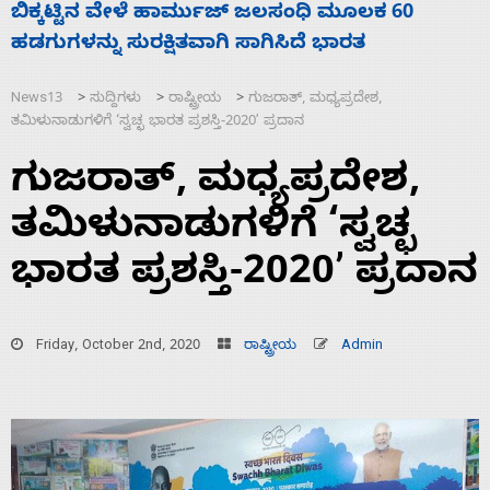
ನಾಗೇಂದ್ರ ರಾಜೀನಾಮೆ ಕೊಡದಿದ್ದರೆ ಸದನ ನಡೆಸಲು
ಸ
ಬಿಡೆವು: ಛಲವಾದಿ ನಾರಾಯಣಸ್ವಾಮಿ
ಹ
News13
ಸುದ್ದಿಗಳು
ರಾಷ್ಟ್ರೀಯ
ಗುಜರಾತ್‌, ಮಧ್ಯಪ್ರದೇಶ,
>
>
>
ತಮಿಳುನಾಡುಗಳಿಗೆ ‘ಸ್ವಚ್ಛ ಭಾರತ ಪ್ರಶಸ್ತಿ-2020ʼ ಪ್ರದಾನ
ಗುಜರಾತ್‌, ಮಧ್ಯಪ್ರದೇಶ,
ತಮಿಳುನಾಡುಗಳಿಗೆ ‘ಸ್ವಚ್ಛ
ಭಾರತ ಪ್ರಶಸ್ತಿ-2020ʼ ಪ್ರದಾನ
Friday, October 2nd, 2020
ರಾಷ್ಟ್ರೀಯ
Admin