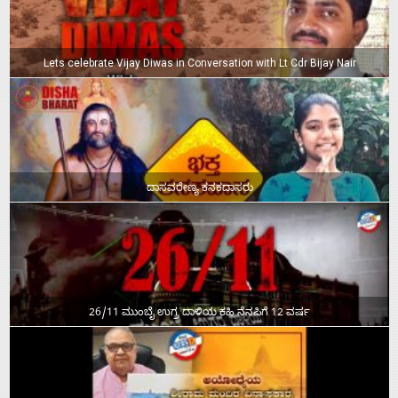
Lets celebrate Vijay Diwas in Conversation with Lt Cdr Bijay Nair
ದಾಸವರೇಣ್ಯ ಕನಕದಾಸರು
26/11 ಮುಂಬೈ ಉಗ್ರ ದಾಳಿಯ ಕಹಿ ನೆನಪಿಗೆ 12 ವರ್ಷ