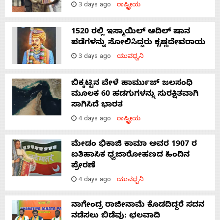
3 days ago
ರಾಷ್ಟ್ರೀಯ
1520 ರಲ್ಲಿ ಇಸ್ಮಾಯಿಲ್ ಆದಿಲ್ ಷಾನ
ಪಡೆಗಳನ್ನು ಸೋಲಿಸಿದ್ದರು ಕೃಷ್ಣದೇವರಾಯ
3 days ago
ಯುವಧ್ವನಿ
ಬಿಕ್ಕಟ್ಟಿನ ವೇಳೆ ಹಾರ್ಮುಜ್ ಜಲಸಂಧಿ
ಮೂಲಕ 60 ಹಡಗುಗಳನ್ನು ಸುರಕ್ಷಿತವಾಗಿ
ಸಾಗಿಸಿದೆ ಭಾರತ
4 days ago
ರಾಷ್ಟ್ರೀಯ
ಮೇಡಂ ಭಿಕಾಜಿ ಕಾಮಾ ಅವರ 1907 ರ
ಐತಿಹಾಸಿಕ ಧ್ವಜಾರೋಹಣದ ಹಿಂದಿನ
ಪ್ರೇರಣೆ
4 days ago
ಯುವಧ್ವನಿ
ನಾಗೇಂದ್ರ ರಾಜೀನಾಮೆ ಕೊಡದಿದ್ದರೆ ಸದನ
ನಡೆಸಲು ಬಿಡೆವು: ಛಲವಾದಿ