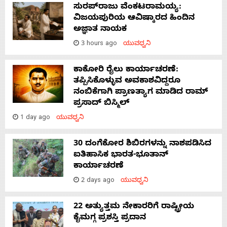
ಸುರಪ್‌ರಾಜು ವೆಂಕಟರಾಮಯ್ಯ:
ವಿಜಯಪುರಿಯ ಆವಿಷ್ಕಾರದ ಹಿಂದಿನ
ಅಜ್ಞಾತ ನಾಯಕ
3 hours ago
ಯುವಧ್ವನಿ
ಕಾಕೋರಿ ರೈಲು ಕಾರ್ಯಾಚರಣೆ:
ತಪ್ಪಿಸಿಕೊಳ್ಳುವ ಅವಕಾಶವಿದ್ದರೂ
ನಂಬಿಕೆಗಾಗಿ ಪ್ರಾಣತ್ಯಾಗ ಮಾಡಿದ ರಾಮ್
ಪ್ರಸಾದ್ ಬಿಸ್ಮಿಲ್
1 day ago
ಯುವಧ್ವನಿ
30 ದಂಗೆಕೋರ ಶಿಬಿರಗಳನ್ನು ನಾಶಪಡಿಸಿದ
ಐತಿಹಾಸಿಕ ಭಾರತ-ಭೂತಾನ್
ಕಾರ್ಯಾಚರಣೆ
2 days ago
ಯುವಧ್ವನಿ
22 ಅತ್ಯುತ್ತಮ ನೇಕಾರರಿಗೆ ರಾಷ್ಟ್ರೀಯ
ಕೈಮಗ್ಗ ಪ್ರಶಸ್ತಿ ಪ್ರದಾನ