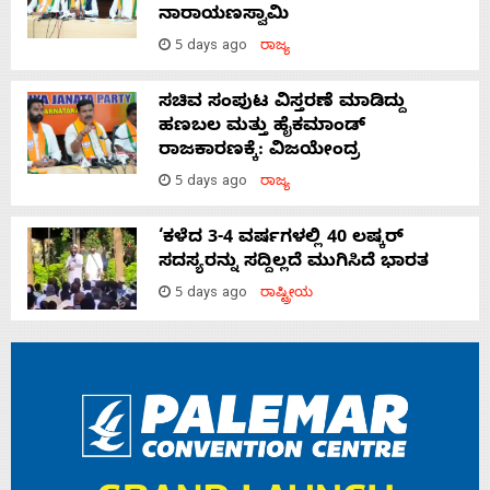
ನಾರಾಯಣಸ್ವಾಮಿ
5 days ago
ರಾಜ್ಯ
ಸಚಿವ ಸಂಪುಟ ವಿಸ್ತರಣೆ ಮಾಡಿದ್ದು
ಹಣಬಲ ಮತ್ತು ಹೈಕಮಾಂಡ್
ರಾಜಕಾರಣಕ್ಕೆ: ವಿಜಯೇಂದ್ರ
5 days ago
ರಾಜ್ಯ
‘ಕಳೆದ 3-4 ವರ್ಷಗಳಲ್ಲಿ 40 ಲಷ್ಕರ್
ಸದಸ್ಯರನ್ನು ಸದ್ದಿಲ್ಲದೆ ಮುಗಿಸಿದೆ ಭಾರತ
5 days ago
ರಾಷ್ಟ್ರೀಯ