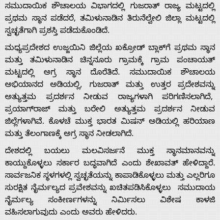
ಸಮುದಾಯಿಕ ಶೌಚಾಲಯ ವಿಭಾಗದಲ್ಲಿ ಗುಜರಾತ್ ರಾಜ್ಯ ಮಟ್ಟದಲ್ಲಿ
ಪ್ರಥಮ ಸ್ಥಾನ ಪಡೆದರೆ, ತಮಿಳುನಾಡಿನ ತಿರುನೆಲ್ವೇಲಿ ಜಿಲ್ಲಾ ಮಟ್ಟದಲ್ಲಿ
ಸ್ವಚ್ಛತೆಗಾಗಿ ಪ್ರಶಸ್ತಿ ಪಡೆದುಕೊಂಡಿದೆ.
ಮಧ್ಯಪ್ರದೇಶದ ಉಜ್ಜಯಿನಿ ಜಿಲ್ಲೆಯ ಖಕ್ರೋಡ್ ಬ್ಲಾಕ್‌ಗೆ ಪ್ರಥಮ ಸ್ಥಾನ
ಮತ್ತು ತಮಿಳುನಾಡಿನ ಚಿನ್ನನೂರು ಗ್ರಾಮಕ್ಕೆ ಗ್ರಾಮ ಪಂಚಾಯತ್
Home
ಮಟ್ಟದಲ್ಲಿ ಅಗ್ರ ಸ್ಥಾನ ದೊರೆತಿದೆ. ಸಮುದಾಯಿಕ ಶೌಚಾಲಯ
ಅಭಿಯಾನದ ಅಡಿಯಲ್ಲಿ, ಗುಜರಾತ್ ಮತ್ತು ಉತ್ತರ ಪ್ರದೇಶವನ್ನು
ಅತ್ಯುತ್ತಮ ಪ್ರದರ್ಶನ ನೀಡುವ ರಾಜ್ಯಗಳಾಗಿ ಪರಿಗಣಿಸಲಾಗಿದೆ,
About
ಪ್ರಯಾಗ್‌ರಾಜ್ ಮತ್ತು ಬರೇಲಿ ಅತ್ಯುತ್ತಮ ಪ್ರದರ್ಶನ ನೀಡುವ
ಜಿಲ್ಲೆಗಳಾಗಿವೆ. ಕೊಳಚೆ ಮುಕ್ತ ಭಾರತ ಮಿಷನ್ ಅಡಿಯಲ್ಲಿ ಹರಿಯಾಣ
Us
ಮತ್ತು ತೆಲಂಗಾಣಕ್ಕೆ ಅಗ್ರ ಸ್ಥಾನ ನೀಡಲಾಗಿದೆ.
ದೇಶದಲ್ಲಿ ಬಯಲು ಮಲವಿಸರ್ಜನೆ ಮುಕ್ತ ಸ್ಥಾನಮಾನವನ್ನು
Advertise
ಕಾಯ್ದುಕೊಳ್ಳಲು ಸರ್ಕಾರ ಬದ್ಧವಾಗಿದೆ ಎಂದು ಶೇಖಾವತ್ ಹೇಳಿದ್ದಾರೆ.
ಸಾರ್ವಜನಿಕ ಸ್ಥಳಗಳಲ್ಲಿ ಸ್ವಚ್ಛತೆಯನ್ನು ಕಾಪಾಡಿಕೊಳ್ಳಲು ಮತ್ತು ಎಲ್ಲರಿಗೂ
ಸುರಕ್ಷಿತ ನೈರ್ಮಲ್ಯದ ಪ್ರವೇಶವನ್ನು ಖಚಿತಪಡಿಸಿಕೊಳ್ಳಲು ಸಮುದಾಯ
With
ನೈರ್ಮಲ್ಯ ಸಂಕೀರ್ಣಗಳನ್ನು ನಿರ್ಮಿಸಲು ವಿಶೇಷ ಕಾಳಜಿ
ವಹಿಸಲಾಗುವುದು ಎಂದು ಅವರು ಹೇಳಿದರು.