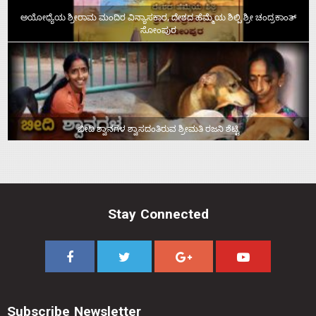
ಅಯೋಧ್ಯೆಯ ಶ್ರೀರಾಮ ಮಂದಿರ ವಿನ್ಯಾಸಕಾರ, ದೇಶದ ಹೆಮ್ಮೆಯ ಶಿಲ್ಪಿ ಶ್ರೀ ಚಂದ್ರಕಾಂತ್‌
ಸೋಂಪುರ
ಬೀದಿ ಶ್ವಾನಗಳ ಶ್ವಾಸದಂತಿರುವ ಶ್ರೀಮತಿ ರಜನಿ ಶೆಟ್ಟಿ
Stay Connected
Subscribe Newsletter