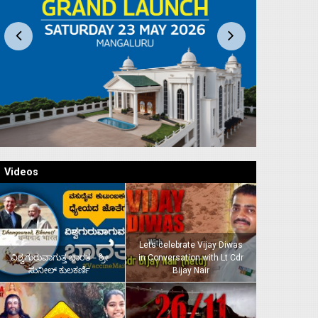
Videos
Lets celebrate Vijay Diwas
ವಿಶ್ವಗುರುವಾಗುತ್ತ ಭಾರತ – ಶ್ರೀ
in Conversation with Lt Cdr
ಸುನೀಲ್‌ ಕುಲಕರ್ಣಿ
Bijay Nair