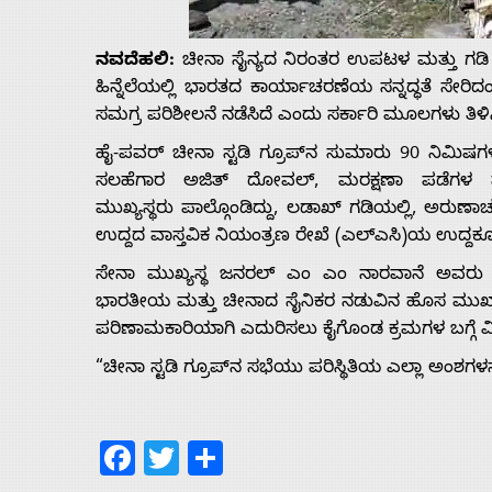
Us
ನವದೆಹಲಿ:
ಚೀನಾ ಸೈನ್ಯದ ನಿರಂತರ ಉಪಟಳ ಮತ್ತು ಗಡಿ ಪ
Advertise
ಹಿನ್ನೆಲೆಯಲ್ಲಿ ಭಾರತದ ಕಾರ್ಯಾಚರಣೆಯ ಸನ್ನದ್ಧತೆ ಸೇರಿದಂತ
ಸಮಗ್ರ ಪರಿಶೀಲನೆ ನಡೆಸಿದೆ ಎಂದು ಸರ್ಕಾರಿ ಮೂಲಗಳು ತಿಳಿಸಿ
With
ಹೈ-ಪವರ್ ಚೀನಾ ಸ್ಟಡಿ ಗ್ರೂಪ್‌ನ ಸುಮಾರು 90 ನಿಮಿಷಗಳ 
ಸಲಹೆಗಾರ ಅಜಿತ್ ದೋವಲ್, ಮರಕ್ಷಣಾ ಪಡೆಗಳ ಮ
s
ಮುಖ್ಯಸ್ಥರು ಪಾಲ್ಗೊಂಡಿದ್ದು, ಲಡಾಖ್‌ ಗಡಿಯಲ್ಲಿ, ಅರುಣಾಚಲ
ಉದ್ದದ ವಾಸ್ತವಿಕ ನಿಯಂತ್ರಣ ರೇಖೆ (ಎಲ್‌ಎಸಿ)ಯ ಉದ್ದಕ್ಕೂ
ಸೇನಾ ಮುಖ್ಯಸ್ಥ ಜನರಲ್ ಎಂ ಎಂ ನಾರವಾನೆ ಅವರು 
Contact
ಭಾರತೀಯ ಮತ್ತು ಚೀನಾದ ಸೈನಿಕರ ನಡುವಿನ ಹೊಸ ಮುಖಾಮುಖ
ಪರಿಣಾಮಕಾರಿಯಾಗಿ ಎದುರಿಸಲು ಕೈಗೊಂಡ ಕ್ರಮಗಳ ಬಗ್ಗೆ ವ
Us
“ಚೀನಾ ಸ್ಟಡಿ ಗ್ರೂಪ್‌ನ ಸಭೆಯು ಪರಿಸ್ಥಿತಿಯ ಎಲ್ಲಾ ಅಂಶಗ
Facebook
Twitter
Share