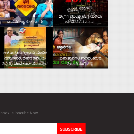
26/11 ಮುಂಬೈ ಉಗ್ರ ದಾಳಿಯ
ದಾಸವರೇಣ್ಯ ಕನಕದಾಸರು
ಕಹಿ ನೆನಪಿಗೆ 12 ವರ್ಷ
ಅಯೋಧ್ಯೆಯ ಶ್ರೀರಾಮ ಮಂದಿರ
ವಿನ್ಯಾಸಕಾರ, ದೇಶದ ಹೆಮ್ಮೆಯ
ಬೀದಿ ಶ್ವಾನಗಳ ಶ್ವಾಸದಂತಿರುವ
ಶಿಲ್ಪಿ ಶ್ರೀ ಚಂದ್ರಕಾಂತ್‌ ಸೋಂಪುರ
ಶ್ರೀಮತಿ ರಜನಿ ಶೆಟ್ಟಿ
 inbox. subscribe Now