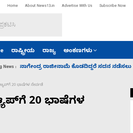
Home
About News13.in
Advertise With Us
Subscribe Now
e
ರಾಷ್ಟ್ರೀಯ
ರಾಜ್ಯ
ಅಂಕಣಗಳು
 ಸದನ ನಡೆಸಲು ಬಿಡೆವು: ಛಲವಾದಿ ನಾರಾಯಣಸ್ವಾಮಿ
g News :
ಆ್ಯಪ್‌ಗೆ 20 ಭಾಷೆಗಳ ಸೇರ್ಪಡೆ
್ಯಪ್‌ಗೆ 20 ಭಾಷೆಗಳ