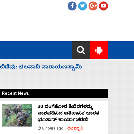
ಸಚಿವ ಸಂಪುಟ ವಿಸ್ತರಣೆ ಮಾಡಿದ್ದು ಹಣಬಲ ಮತ್ತು ಹೈಕಮಾ
Recent News
30 ದಂಗೆಕೋರ ಶಿಬಿರಗಳನ್ನು
ನಾಶಪಡಿಸಿದ ಐತಿಹಾಸಿಕ ಭಾರತ-
ಭೂತಾನ್ ಕಾರ್ಯಾಚರಣೆ
8 hours ago
ಯುವಧ್ವನಿ