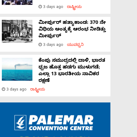
3 days ago
ರಾಷ್ಟ್ರೀಯ
ಮೀರ್ಪುರ್ ಹತ್ಯಾಕಾಂಡ: 370 ನೇ
ವಿಧಿಯ ಅಂತ್ಯಕ್ಕೆ ಆರಂಭ ನೀಡಿತ್ತು
ಮೀರ್ಪುರ್
3 days ago
ಯುವಧ್ವನಿ
ಕೆಂಪು ಸಮುದ್ರದಲ್ಲಿ ದಾಳಿ, ಭಾರತ
ಧ್ವಜ ಹೊತ್ತ ಹಡಗು ಮುಳುಗಡೆ;
ಎಲ್ಲಾ 13 ಭಾರತೀಯ ನಾವಿಕರ
ರಕ್ಷಣೆ
3 days ago
ರಾಷ್ಟ್ರೀಯ