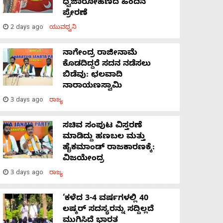
ಧ್ವಜಾರೋಹಣದ ಹಿಂದಿನ
ಪ್ರೇರಣೆ
2 days ago
ಯುವಧ್ವನಿ
ನಾಗೇಂದ್ರ ರಾಜೀನಾಮೆ
ಕೊಡದಿದ್ದರೆ ಸದನ ನಡೆಸಲು
ಬಿಡೆವು: ಛಲವಾದಿ
ನಾರಾಯಣಸ್ವಾಮಿ
3 days ago
ರಾಜ್ಯ
ಸಚಿವ ಸಂಪುಟ ವಿಸ್ತರಣೆ
ಮಾಡಿದ್ದು ಹಣಬಲ ಮತ್ತು
ಹೈಕಮಾಂಡ್ ರಾಜಕಾರಣಕ್ಕೆ:
ವಿಜಯೇಂದ್ರ
3 days ago
ರಾಜ್ಯ
‘ಕಳೆದ 3-4 ವರ್ಷಗಳಲ್ಲಿ 40
ಲಷ್ಕರ್ ಸದಸ್ಯರನ್ನು ಸದ್ದಿಲ್ಲದೆ
ಮುಗಿಸಿದೆ ಭಾರತ