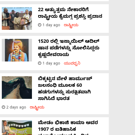
22 ಅತ್ಯುತ್ತಮ ನೇಕಾರರಿಗೆ
ರಾಷ್ಟ್ರೀಯ ಕೈಮಗ್ಗ ಪ್ರಶಸ್ತಿ ಪ್ರದಾನ
1 day ago
ರಾಷ್ಟ್ರೀಯ
1520 ರಲ್ಲಿ ಇಸ್ಮಾಯಿಲ್ ಆದಿಲ್
ಷಾನ ಪಡೆಗಳನ್ನು ಸೋಲಿಸಿದ್ದರು
ಕೃಷ್ಣದೇವರಾಯ
1 day ago
ಯುವಧ್ವನಿ
ಬಿಕ್ಕಟ್ಟಿನ ವೇಳೆ ಹಾರ್ಮುಜ್
ಜಲಸಂಧಿ ಮೂಲಕ 60
ಹಡಗುಗಳನ್ನು ಸುರಕ್ಷಿತವಾಗಿ
ಸಾಗಿಸಿದೆ ಭಾರತ
2 days ago
ರಾಷ್ಟ್ರೀಯ
ಮೇಡಂ ಭಿಕಾಜಿ ಕಾಮಾ ಅವರ
1907 ರ ಐತಿಹಾಸಿಕ