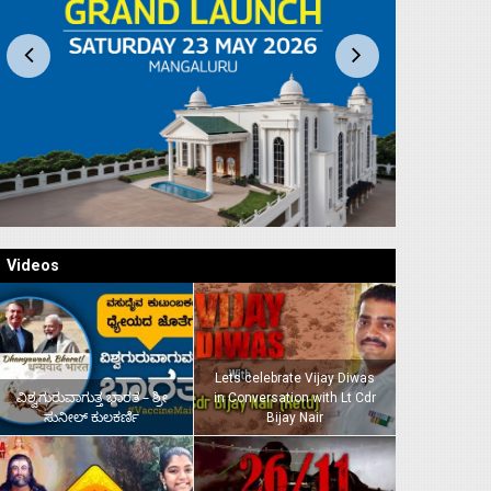
Videos
Lets celebrate Vijay Diwas
ವಿಶ್ವಗುರುವಾಗುತ್ತ ಭಾರತ – ಶ್ರೀ
in Conversation with Lt Cdr
ಸುನೀಲ್‌ ಕುಲಕರ್ಣಿ
Bijay Nair