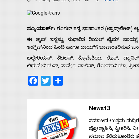
Thursday, July 30th, 2015
News13
ನ್ಯೂಯಾರ್ಕ್:
ಗೂಗಲ್ ತನ್ನ ಭಾಷಾಂತರ (ಟ್ರಾನ್ಸ್‌ಲೇಟ್) ಆ್
ಈ ಆ್ಯಪ್ ಇನ್ನಷ್ಟು ಸುಧಾರಿತ ರಿಯಲ್ ಟೈಮ್ ವಾಯ್ಸ್ ಟ
ಇಂಗ್ಲಿಷ್‌ನಿಂದ ಹಿಂದಿ ಹಾಗೂ ಥಾಯ್‌ಗೆ ಭಾಷಾಂತರಿಸುವ ಒನ್- ವ
ಬಲ್ಗೇರಿಯನ್, ಕೆಟಲನ್, ಕ್ರೊವೇಶಿಯ, ಝೆಕ್, ಡ್ಯಾನಿಶ
ಲಿಥುವೇನಿಯನ್, ನಾರ್ವೇ, ಪಾಲಿಷ್, ರೋಮಾನಿಯಾ, ಸ್ವೀಡನ್
Facebook
Twitter
Share
Home
News13
ಸಮಾಜದ ಉತ್ತಮ ಸುದ್ದಿಗಳನ್
About
ಪ್ರೋತ್ಸಾಹಿಸಿ, ಸ್ವೀಕರಿಸಿ.
ಸಮಾಜ ತೆರೆದುಕೊಂಡಿದೆ 