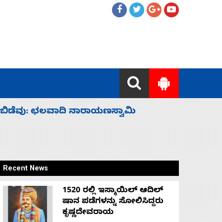
ಹೈಕಮಾಂಡ್ ರಾಜಕಾರಣಕ್ಕೆ: ವಿಜಯೇಂದ್ರ
‘ಕಳೆದ 3-4 
Recent News
1520 ರಲ್ಲಿ ಇಸ್ಮಾಯಿಲ್ ಆದಿಲ್
ಷಾನ ಪಡೆಗಳನ್ನು ಸೋಲಿಸಿದ್ದರು
ಕೃಷ್ಣದೇವರಾಯ