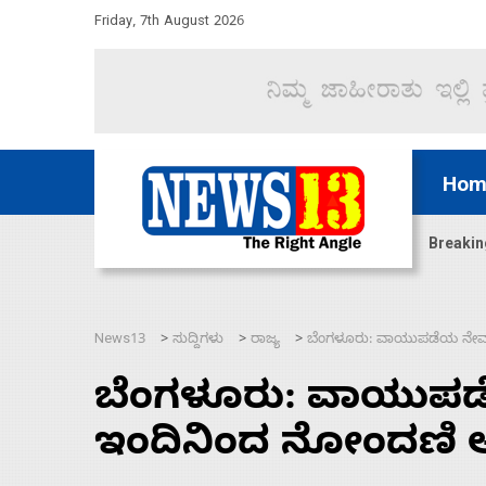
Friday, 7th August 2026
Hom
ದ್ದರೆ ಸದನ ನಡೆಸಲು ಬಿಡೆವು: ಛಲವಾದಿ ನಾರಾಯಣಸ್ವಾಮಿ
Breakin
News13
ಸುದ್ದಿಗಳು
ರಾಜ್ಯ
ಬೆಂಗಳೂರು: ವಾಯುಪಡೆಯ ನೇಮ
>
>
>
ಬೆಂಗಳೂರು: ವಾಯುಪಡ
ಇಂದಿನಿಂದ ನೋಂದಣಿ