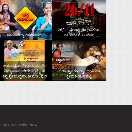
26/11 ಮುಂಬೈ ಉಗ್ರ ದಾಳಿಯ
ದಾಸವರೇಣ್ಯ ಕನಕದಾಸರು
ಕಹಿ ನೆನಪಿಗೆ 12 ವರ್ಷ
ಅಯೋಧ್ಯೆಯ ಶ್ರೀರಾಮ ಮಂದಿರ
ವಿನ್ಯಾಸಕಾರ, ದೇಶದ ಹೆಮ್ಮೆಯ
ಬೀದಿ ಶ್ವಾನಗಳ ಶ್ವಾಸದಂತಿರುವ
ಶಿಲ್ಪಿ ಶ್ರೀ ಚಂದ್ರಕಾಂತ್‌ ಸೋಂಪುರ
ಶ್ರೀಮತಿ ರಜನಿ ಶೆಟ್ಟಿ
 inbox. subscribe Now