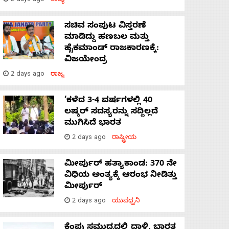
2 days ago
ರಾಜ್ಯ
ಸಚಿವ ಸಂಪುಟ ವಿಸ್ತರಣೆ
ಮಾಡಿದ್ದು ಹಣಬಲ ಮತ್ತು
ಹೈಕಮಾಂಡ್ ರಾಜಕಾರಣಕ್ಕೆ:
ವಿಜಯೇಂದ್ರ
2 days ago
ರಾಜ್ಯ
‘ಕಳೆದ 3-4 ವರ್ಷಗಳಲ್ಲಿ 40
ಲಷ್ಕರ್ ಸದಸ್ಯರನ್ನು ಸದ್ದಿಲ್ಲದೆ
ಮುಗಿಸಿದೆ ಭಾರತ
2 days ago
ರಾಷ್ಟ್ರೀಯ
ಮೀರ್ಪುರ್ ಹತ್ಯಾಕಾಂಡ: 370 ನೇ
ವಿಧಿಯ ಅಂತ್ಯಕ್ಕೆ ಆರಂಭ ನೀಡಿತ್ತು
ಮೀರ್ಪುರ್
2 days ago
ಯುವಧ್ವನಿ
ಕೆಂಪು ಸಮುದ್ರದಲ್ಲಿ ದಾಳಿ, ಭಾರತ