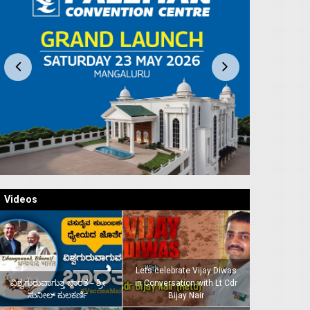
Videos
Lets celebrate Vijay Diwas
ವಿಶ್ವಗುರುವಾಗುತ್ತ ಭಾರತ – ಶ್ರೀ
in Conversation with Lt Cdr
ಸುನೀಲ್‌ ಕುಲಕರ್ಣಿ
Bijay Nair