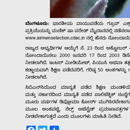
Us
ಬೆಂಗಳೂರು:
ಭಾರತೀಯ ವಾಯುಪಡೆಯ ಗ್ರೂಪ್ ಎಕ್ಸ್ ಟೆಕ್
Advertise
ಪ್ರಕ್ರಿಯೆ‌ಯನ್ನು ಮಣಿಕ್ ಷಾ ಪರೇಡ್ ಮೈದಾನದಲ್ಲಿ ನಡೆಸಲಾಗು
www.airmenselection.cdac.in ನಲ್ಲಿ ಹೆಸರು ನೋಂದಾ
With
ರಾಜ್ಯದ ಅಭ್ಯರ್ಥಿಗಳ ಆಯ್ಕೆಗೆ ಸೆ. 23 ರಿಂದ ಅಕ್ಟೋಬ
ನೋಂದಾಯಿಸಲು 2000 ಜನವರಿ 17 ರಿಂದ 2003 ಡಿಸೆಂಬ
s
ನೀಡಲಾಗಿದೆ. ಇಂಟರ್ ಮೀಡಿಯೇಟ್, ಪಿಯುಸಿ ಅಥವಾ ತತ್ಸಮಾನ 
ಕಡ್ಡಾಯವಾಗಿ ಶಿಕ್ಷಣ ಪಡೆದವರಿಗೆ, ಗರಿಷ್ಠ 50 ಅಂಕಗಳನ್
ನೀಡಲಾಗಿದೆ.
Contact
ಸಿಬಿಎಸ್‌ಸಿಯಿಂದ ಮಾನ್ಯತೆ ಪಡೆದ ಶಿಕ್ಷಣ ಮಂಡಳ
ಮತ್ತು ಸರ್ಕಾರದಿಂದ ಮಾನ್ಯತೆ ಪಡೆದ ಪಾಲಿಟೆಕ್ನಿಕ್ ಸಂ
Us
ಮೂರು ವರ್ಷಗಳ ಡಿಪ್ಲೋಮಾ ಕೋರ್ಸ್ ಮುಗಿಸಿರಬೇಕಾಗುತ್ತದ
ಮೂಲ ಅಂಕಪಟ್ಟಿ, ಸೆಲ್ಫ್ ಅಟೆಸ್ಟೆಡ್ ಪ್ರಮಾಣಪತ್ರಗ
ನೀಡಬೇಕಾಗುತ್ತದೆ ಎಂದು ಮೂಲಗಳು ಮಾಹಿತಿ ನೀಡಿವೆ.