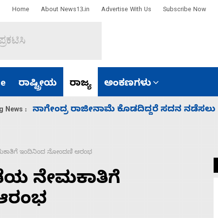
Home
About News13.in
Advertise With Us
Subscribe Now
e
ರಾಷ್ಟ್ರೀಯ
ರಾಜ್ಯ
ಅಂಕಣಗಳು
ಸಚಿವ ಸಂಪುಟ ವಿಸ್ತರಣೆ ಮಾಡಿದ್ದು ಹಣಬಲ ಮತ್ತು 
g News :
ಕಾತಿಗೆ ಇಂದಿನಿಂದ ನೋಂದಣಿ ಆರಂಭ
ೆಯ ನೇಮಕಾತಿಗೆ
 ಆರಂಭ