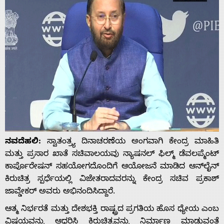
ನವದೆಹಲಿ:
ಸ್ವಾತಂತ್ರ್ಯ ದಿನಾಚರಣೆಯ ಅಂಗವಾಗಿ ಕೇಂದ್ರ ಮಾಹಿತಿ
ಮತ್ತು ಪ್ರಸಾರ ಖಾತೆ ಸಚಿವಾಲಯವು ನ್ಯಾಷನಲ್ ಫಿಲ್ಮ್ ಡೆವಲಪ್ಮೆಂಟ್
ಕಾರ್ಪೊರೇಷನ್ ಸಹಯೋಗದೊಂದಿಗೆ ಆಯೋಜನೆ ಮಾಡಿದ ಆನ್‌ಲೈನ್
ಕಿರುಚಿತ್ರ ಸ್ಪರ್ಧೆಯಲ್ಲಿ ವಿಜೇತರಾದವರನ್ನು ಕೇಂದ್ರ ಸಚಿವ ಪ್ರಕಾಶ್
ಜಾವ್ಡೇಕರ್‌ ಅವರು ಅಭಿನಂದಿಸಿದ್ದಾರೆ.
ಆತ್ಮ ನಿರ್ಭರತೆ ಮತ್ತು ದೇಶಭಕ್ತಿ ರಾಷ್ಟ್ರದ ಪ್ರಗತಿಯ ಹೊಸ ಧ್ಯೇಯ ಎಂಬ
ವಿಷಯವನ್ನು ಆಧರಿಸಿ ಕಿರುಚಿತ್ರವನ್ನು ನಿರ್ಮಾಣ ಮಾಡುವಂತೆ