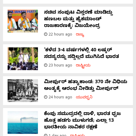
ಸಚಿವ ಸಂಪುಟ ವಿಸ್ತರಣೆ ಮಾಡಿದ್ದು
ಹಣಬಲ ಮತ್ತು ಹೈಕಮಾಂಡ್
ರಾಜಕಾರಣಕ್ಕೆ: ವಿಜಯೇಂದ್ರ
22 hours ago
ರಾಜ್ಯ
‘ಕಳೆದ 3-4 ವರ್ಷಗಳಲ್ಲಿ 40 ಲಷ್ಕರ್
ಸದಸ್ಯರನ್ನು ಸದ್ದಿಲ್ಲದೆ ಮುಗಿಸಿದೆ ಭಾರತ
23 hours ago
ರಾಷ್ಟ್ರೀಯ
ಮೀರ್ಪುರ್ ಹತ್ಯಾಕಾಂಡ: 370 ನೇ ವಿಧಿಯ
ಅಂತ್ಯಕ್ಕೆ ಆರಂಭ ನೀಡಿತ್ತು ಮೀರ್ಪುರ್
24 hours ago
ಯುವಧ್ವನಿ
ಕೆಂಪು ಸಮುದ್ರದಲ್ಲಿ ದಾಳಿ, ಭಾರತ ಧ್ವಜ
ಹೊತ್ತ ಹಡಗು ಮುಳುಗಡೆ; ಎಲ್ಲಾ 13
ಭಾರತೀಯ ನಾವಿಕರ ರಕ್ಷಣೆ