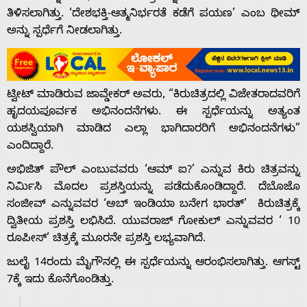
ತಿಳಿಸಲಾಗಿತ್ತು. ‘ದೇಶಭಕ್ತಿ-ಆತ್ಮನಿರ್ಭರತೆ ಕಡೆಗೆ ಪಯಣ’ ಎಂಬ ಥೀಮ್
ಅನ್ನು ಸ್ಪರ್ಧೆಗೆ ನೀಡಲಾಗಿತ್ತು.
ಟ್ವೀಟ್ ಮಾಡಿರುವ ಜಾವ್ಡೇಕರ್‌ ಅವರು, “ಕಿರುಚಿತ್ರದಲ್ಲಿ ವಿಜೇತರಾದವರಿಗೆ
ಹೃದಯಪೂರ್ವಕ ಅಭಿನಂದನೆಗಳು. ಈ ಸ್ಪರ್ಧೆಯನ್ನು ಅತ್ಯಂತ
Home
ಯಶಸ್ವಿಯಾಗಿ ಮಾಡಿದ ಎಲ್ಲಾ ಭಾಗಿದಾರರಿಗೆ ಅಭಿನಂದನೆಗಳು”
ಎಂದಿದ್ದಾರೆ.
About
ಅಭಿಜಿತ್ ಪೌಲ್ ಎಂಬುವವರು ‘ಆಮ್ ಐ?’ ಎನ್ನುವ ಕಿರು ಚಿತ್ರವನ್ನು
ನಿರ್ಮಿಸಿ ಮೊದಲ ಪ್ರಶಸ್ತಿಯನ್ನು ಪಡೆದುಕೊಂಡಿದ್ದಾರೆ. ದೆಬೊಜೊ
ಸಂಜೀವ್ ಎನ್ನುವವರ ‘ಅಬ್ ಇಂಡಿಯಾ ಬನೇಗ ಭಾರತ್’ ಕಿರುಚಿತ್ರಕ್ಕೆ
Us
ದ್ವಿತೀಯ ಪ್ರಶಸ್ತಿ ಲಭಿಸಿದೆ. ಯುವರಾಜ್ ಗೋಕುಲ್ ಎನ್ನುವವರ ‘ 10
ರೂಪೀಸ್’ ಚಿತ್ರಕ್ಕೆ ಮೂರನೇ ಪ್ರಶಸ್ತಿ ಲಭ್ಯವಾಗಿದೆ.
Advertise
ಜುಲೈ 14ರಂದು ಮೈಗೌ‌ನಲ್ಲಿ ಈ ಸ್ಪರ್ಧೆಯನ್ನು ಆರಂಭಿಸಲಾಗಿತ್ತು. ಆಗಸ್ಟ್
7ಕ್ಕೆ ಇದು ಕೊನೆಗೊಂಡಿತ್ತು.
With