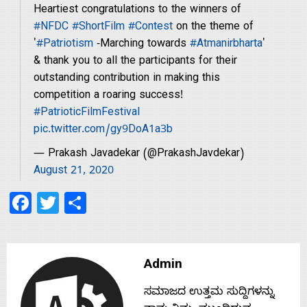
Heartiest congratulations to the winners of
s
#NFDC
#ShortFilm
#Contest
on the theme of
'
#Patriotism
-Marching towards
#Atmanirbharta
'
& thank you to all the participants for their
Contact
outstanding contribution in making this
competition a roaring success!
#PatrioticFilmFestival
Us
pic.twitter.com/gy9DoA1a3b
— Prakash Javadekar (@PrakashJavdekar)
August 21, 2020
Facebook
Twitter
Share
Admin
ಸಮಾಜದ ಉತ್ತಮ ಸುದ್ದಿಗಳನ್ನು