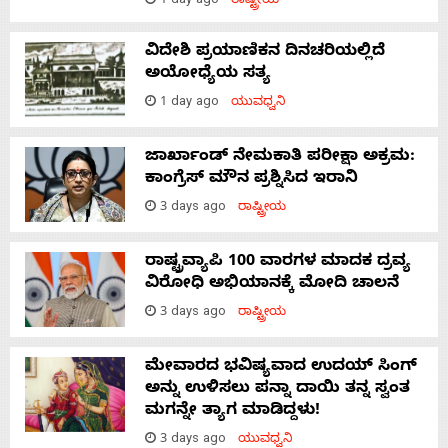
1 day ago
ರಾಷ್ಟ್ರೀಯ
ವಿದೇಶಿ ಪ್ರಯಾಣಿಕನ ದಿನಚರಿಯಲ್ಲಿದೆ
ಅಯೋಧ್ಯೆಯ ಸತ್ಯ
1 day ago
ಯುವಧ್ವನಿ
ಜಾರ್ಖಾಂಡ್‌ ನೇಮಕಾತಿ ಪರೀಕ್ಷಾ ಅಕ್ರಮ:
ಕಾಂಗ್ರೆಸ್‌ ಮೌನ ಪ್ರಶ್ನಿಸಿದ ಇರಾನಿ
3 days ago
ರಾಷ್ಟ್ರೀಯ
ರಾಷ್ಟ್ರವ್ಯಾಪಿ 100 ವಾರಗಳ ಮಾದಕ ದ್ರವ್ಯ
ವಿರೋಧಿ ಅಭಿಯಾನಕ್ಕೆ ಮೋದಿ ಚಾಲನೆ
3 days ago
ರಾಷ್ಟ್ರೀಯ
ಮೇವಾರದ ಭವಿಷ್ಯವಾದ ಉದಯ್ ಸಿಂಗ್
ಅನ್ನು ಉಳಿಸಲು ಪನ್ನಾ ದಾಯಿ ತನ್ನ ಸ್ವಂತ
ಮಗನ್ನೇ ತ್ಯಾಗ ಮಾಡಿದ್ದಳು!
3 days ago
ಯುವಧ್ವನಿ