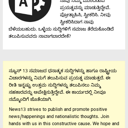
ನಾವು ನಿಮ್ಮ ಮುಂದಿಡುವ
ಪ್ರಯತ್ನವನ್ನು ಮಾಡುತ್ತಿದ್ದೇವೆ.
ಪ್ರೋತ್ಸಾಹಿಸಿ, ಸ್ವೀಕರಿಸಿ. ನೀವು
ಸ್ವೀಕರಿಸಿದಾಗ ನಾವು
ಬೆಳೆಯಬಹುದು. ಒಳ್ಳೆಯ ಸುದ್ದಿಗಳಿಗೆ ಸಮಾಜ ತೆರೆದುಕೊಂಡಿದೆ
ತಲುಪಿಸುವವರು ನಾವಾಗಬಾರದೇಕೆ?
ನ್ಯೂಸ್ 13 ಸಮಾಜದ ಧನಾತ್ಮಕ ಸುದ್ದಿಗಳನ್ನು ಹಾಗೂ ರಾಷ್ಟ್ರೀಯ
ವಿಚಾರಗಳನ್ನು ನಿಮಗೆ ತಲುಪಿಸುವ ಪ್ರಯತ್ನ ಮಾಡುತ್ತದೆ. ಈ
ರೀತಿ ಇನ್ನಷ್ಟು ಉತ್ತಮ ಸುದ್ದಿಗಳನ್ನು ತಲುಪಿಸಲು ನಿಮ್ಮ
ಸಹಕಾರವನ್ನು ಅಪೇಕ್ಷಿಸುತ್ತಿದ್ದೇವೆ. ಈ ಕಾರ್ಯದಲ್ಲಿ ನೀವೂ
ನಮ್ಮೊಂದಿಗೆ ಜೊತೆಯಾಗಿ.
News13 strives to publish and promote positive
news/happenings and nationalistic thoughts. Join
hands with us in this constructive cause. We hope and