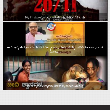
26/11 ಮುಂಬೈ ಉಗ್ರ ದಾಳಿಯ ಕಹಿ ನೆನಪಿಗೆ 12 ವರ್ಷ
ಅಯೋಧ್ಯೆಯ ಶ್ರೀರಾಮ ಮಂದಿರ ವಿನ್ಯಾಸಕಾರ, ದೇಶದ ಹೆಮ್ಮೆಯ ಶಿಲ್ಪಿ ಶ್ರೀ ಚಂದ್ರಕಾಂತ್‌
ಸೋಂಪುರ
ಬೀದಿ ಶ್ವಾನಗಳ ಶ್ವಾಸದಂತಿರುವ ಶ್ರೀಮತಿ ರಜನಿ ಶೆಟ್ಟಿ