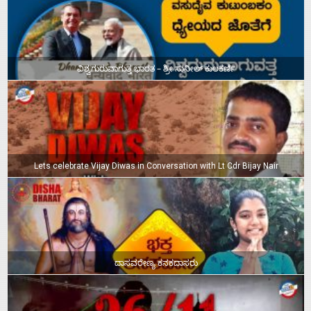
ವಿಶ್ವಗುರುವಾಗುತ್ತ ಭಾರತ – ಶ್ರೀ ಸುನೀಲ್‌ ಕುಲಕರ್ಣಿ
Lets celebrate Vijay Diwas in Conversation with Lt Cdr Bijay Nair
ದಾಸವರೇಣ್ಯ ಕನಕದಾಸರು