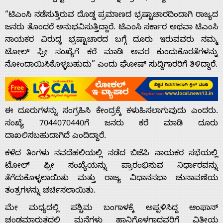
“ಟಿಎಂಸಿ ನಡೆಸುತ್ತಿರುವ ದೊಡ್ಡ ಪ್ರಮಾಣದ ಭ್ರಷ್ಟಾಚಾರದಿಂದಾಗಿ ರಾಜ್ಯದ
ಜನರು ತೊಂದರೆ ಅನುಭವಿಸುತ್ತಿದ್ದಾರೆ. ಟಿಎಂಸಿ ಸರ್ಕಾರ ಅಥವಾ ಟಿಎಂಸಿ
ನಾಯಕರ ವಿರುದ್ಧ ಭ್ರಷ್ಟಾಚಾರದ ಬಗ್ಗೆ ದೂರು ಇರುವವರು ನಮ್ಮ
ಟೋಲ್ ಫ್ರೀ ಸಂಖ್ಯೆಗೆ ಕರೆ ಮಾಡಿ ಅವರ ಕುಂದುಕೊರತೆಗಳನ್ನು
Home
ನೋಂದಾಯಿಸಿಕೊಳ್ಳಬಹುದು” ಎಂದು ಘೋಷ್ ಸುದ್ದಿಗಾರರಿಗೆ ತಿಳಿದ್ದಾರೆ.
About
ಈ ದೂರುಗಳನ್ನು ಸಂಗ್ರಹಿಸಿ ಕೇಂದ್ರಕ್ಕೆ ಕಳುಹಿಸಲಾಗುವುದು ಎಂದರು.
Us
ಸಂಖ್ಯೆ 7044070440ಗೆ ಜನರು ಕರೆ ಮಾಡಿ ದೂರು
ದಾಖಲಿಸಬಹುದಾಗಿದೆ ಎಂದಿದ್ದಾರೆ.
ಕಳೆದ ತಿಂಗಳು ನವದೆಹಲಿಯಲ್ಲಿ ನಡೆದ ಬಿಜೆಪಿ ನಾಯಕರ ಸಭೆಯಲ್ಲಿ
Advertise
ಟೋಲ್ ಫ್ರೀ ಸಂಖ್ಯೆಯನ್ನು ಪ್ರಾರಂಭಿಸುವ ನಿರ್ಧಾರವನ್ನು
ತೆಗೆದುಕೊಳ್ಳಲಾಯಿತು ಮತ್ತು ರಾಜ್ಯ ವಿಧಾನಸಭಾ ಚುನಾವಣೆಯ
With
ತಂತ್ರಗಳನ್ನು ಚರ್ಚಿಸಲಾಯಿತು.
ಮೇ ಮಧ್ಯದಲ್ಲಿ ಪಶ್ಚಿಮ ಬಂಗಾಳಕ್ಕೆ ಅಪ್ಪಳಿಸಿದ್ದ ಆಂಫಾನ್
ಚಂಡಮಾರುತದಲ್ಲಿ ಮನೆಗಳು ಹಾನಿಗೊಳಗಾದವರಿಗೆ ವಿತ್ತೀಯ