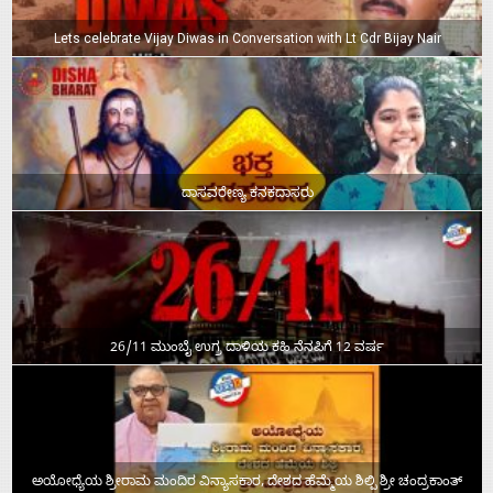
Lets celebrate Vijay Diwas in Conversation with Lt Cdr Bijay Nair
ದಾಸವರೇಣ್ಯ ಕನಕದಾಸರು
26/11 ಮುಂಬೈ ಉಗ್ರ ದಾಳಿಯ ಕಹಿ ನೆನಪಿಗೆ 12 ವರ್ಷ
ಅಯೋಧ್ಯೆಯ ಶ್ರೀರಾಮ ಮಂದಿರ ವಿನ್ಯಾಸಕಾರ, ದೇಶದ ಹೆಮ್ಮೆಯ ಶಿಲ್ಪಿ ಶ್ರೀ ಚಂದ್ರಕಾಂತ್‌