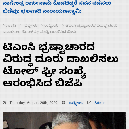
ಸಚಿವ ಸಂಪುಟ ವಿಸ್ತರಣೆ ಮಾಡಿದ್ದು ಹಣಬಲ ಮತ್ತು
‘
ಹೈಕಮಾಂಡ್ ರಾಜಕಾರಣಕ್ಕೆ: ವಿಜಯೇಂದ್ರ
News13
ಸುದ್ದಿಗಳು
ರಾಷ್ಟ್ರೀಯ
ಟಿಎಂಸಿ ಭ್ರಷ್ಟಾಚಾರದ ವಿರುದ್ಧ ದೂರು
>
>
>
ದಾಖಲಿಸಲು ಟೋಲ್‌ ಫ್ರೀ ಸಂಖ್ಯೆ ಆರಂಭಿಸಿದ ಬಿಜೆಪಿ
ಟಿಎಂಸಿ ಭ್ರಷ್ಟಾಚಾರದ
ವಿರುದ್ಧ ದೂರು ದಾಖಲಿಸಲು
ಟೋಲ್‌ ಫ್ರೀ ಸಂಖ್ಯೆ
ಆರಂಭಿಸಿದ ಬಿಜೆಪಿ
Thursday, August 20th, 2020
ರಾಷ್ಟ್ರೀಯ
Admin