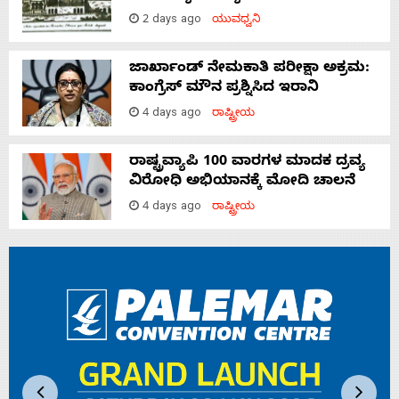
2 days ago
ಯುವಧ್ವನಿ
ಜಾರ್ಖಾಂಡ್‌ ನೇಮಕಾತಿ ಪರೀಕ್ಷಾ ಅಕ್ರಮ:
ಕಾಂಗ್ರೆಸ್‌ ಮೌನ ಪ್ರಶ್ನಿಸಿದ ಇರಾನಿ
4 days ago
ರಾಷ್ಟ್ರೀಯ
ರಾಷ್ಟ್ರವ್ಯಾಪಿ 100 ವಾರಗಳ ಮಾದಕ ದ್ರವ್ಯ
ವಿರೋಧಿ ಅಭಿಯಾನಕ್ಕೆ ಮೋದಿ ಚಾಲನೆ
4 days ago
ರಾಷ್ಟ್ರೀಯ