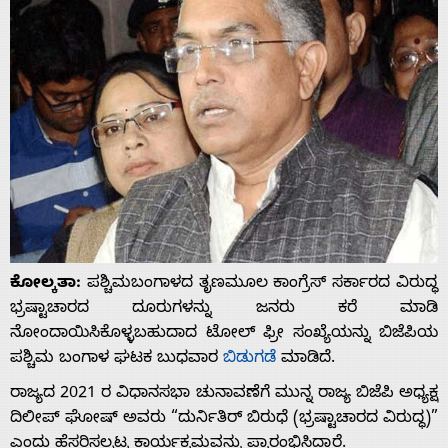
ಕೋಲ್ಕತಾ:
ಪಶ್ಚಿಮಬಂಗಾಳದ ತೃಣಮೂಲ ಕಾಂಗ್ರೆಸ್ ಸರ್ಕಾರದ ವಿರುದ್ಧ
ಭ್ರಷ್ಟಾಚಾರದ ದೂರುಗಳನ್ನು ಜನರು ಕರೆ ಮಾಡಿ
ನೋಂದಾಯಿಸಿಕೊಳ್ಳಬಹುದಾದ ಟೋಲ್ ಫ್ರೀ ಸಂಖ್ಯೆಯನ್ನು ಬಿಜೆಪಿಯ
ಪಶ್ಚಿಮ ಬಂಗಾಳ ಘಟಕ ಬುಧವಾರ
ಬಿಡುಗಡೆ
ಮಾಡಿದೆ.
ರಾಜ್ಯದ 2021 ರ ವಿಧಾನಸಭಾ ಚುನಾವಣೆಗೆ ಮುನ್ನ ರಾಜ್ಯ ಬಿಜೆಪಿ ಅಧ್ಯಕ್ಷ
ದಿಲೀಪ್ ಘೋಷ್ ಅವರು “ದುರ್ನಿತಿರ್ ಬಿರುಧೆ (ಭ್ರಷ್ಟಾಚಾರದ ವಿರುದ್ಧ)”
ಎಂದು ಹೆಸರಿಸಲ್ಪಟ್ಟ ಕಾರ್ಯಕ್ರಮವನ್ನು ಪ್ರಾರಂಭಿಸಿದ್ದಾರೆ.