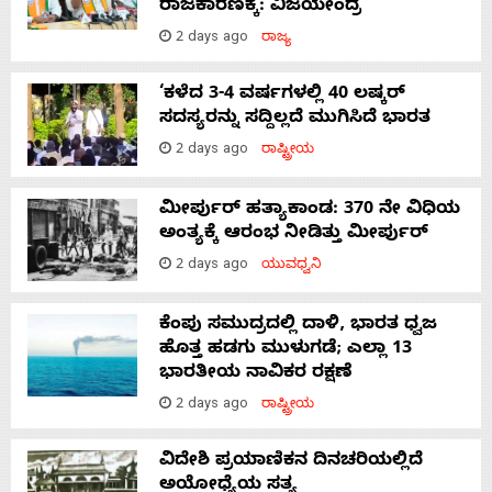
ರಾಜಕಾರಣಕ್ಕೆ: ವಿಜಯೇಂದ್ರ
2 days ago
ರಾಜ್ಯ
‘ಕಳೆದ 3-4 ವರ್ಷಗಳಲ್ಲಿ 40 ಲಷ್ಕರ್
ಸದಸ್ಯರನ್ನು ಸದ್ದಿಲ್ಲದೆ ಮುಗಿಸಿದೆ ಭಾರತ
2 days ago
ರಾಷ್ಟ್ರೀಯ
ಮೀರ್ಪುರ್ ಹತ್ಯಾಕಾಂಡ: 370 ನೇ ವಿಧಿಯ
ಅಂತ್ಯಕ್ಕೆ ಆರಂಭ ನೀಡಿತ್ತು ಮೀರ್ಪುರ್
2 days ago
ಯುವಧ್ವನಿ
ಕೆಂಪು ಸಮುದ್ರದಲ್ಲಿ ದಾಳಿ, ಭಾರತ ಧ್ವಜ
ಹೊತ್ತ ಹಡಗು ಮುಳುಗಡೆ; ಎಲ್ಲಾ 13
ಭಾರತೀಯ ನಾವಿಕರ ರಕ್ಷಣೆ
2 days ago
ರಾಷ್ಟ್ರೀಯ
ವಿದೇಶಿ ಪ್ರಯಾಣಿಕನ ದಿನಚರಿಯಲ್ಲಿದೆ
ಅಯೋಧ್ಯೆಯ ಸತ್ಯ