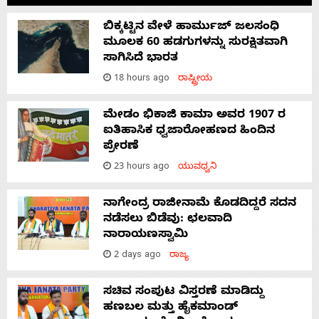
ಬಿಕ್ಕಟ್ಟಿನ ವೇಳೆ ಹಾರ್ಮುಜ್ ಜಲಸಂಧಿ
ಮೂಲಕ 60 ಹಡಗುಗಳನ್ನು ಸುರಕ್ಷಿತವಾಗಿ
ಸಾಗಿಸಿದೆ ಭಾರತ
18 hours ago
ರಾಷ್ಟ್ರೀಯ
ಮೇಡಂ ಭಿಕಾಜಿ ಕಾಮಾ ಅವರ 1907 ರ
ಐತಿಹಾಸಿಕ ಧ್ವಜಾರೋಹಣದ ಹಿಂದಿನ
ಪ್ರೇರಣೆ
23 hours ago
ಯುವಧ್ವನಿ
ನಾಗೇಂದ್ರ ರಾಜೀನಾಮೆ ಕೊಡದಿದ್ದರೆ ಸದನ
ನಡೆಸಲು ಬಿಡೆವು: ಛಲವಾದಿ
ನಾರಾಯಣಸ್ವಾಮಿ
2 days ago
ರಾಜ್ಯ
ಸಚಿವ ಸಂಪುಟ ವಿಸ್ತರಣೆ ಮಾಡಿದ್ದು
ಹಣಬಲ ಮತ್ತು ಹೈಕಮಾಂಡ್