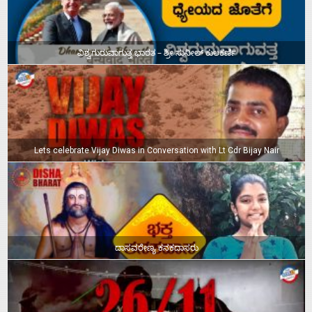
ವಿಶ್ವಗುರುವಾಗುತ್ತ ಭಾರತ – ಶ್ರೀ ಸುನೀಲ್‌ ಕುಲಕರ್ಣಿ
Lets celebrate Vijay Diwas in Conversation with Lt Cdr Bijay Nair
ದಾಸವರೇಣ್ಯ ಕನಕದಾಸರು