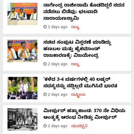
ನಾಗೇಂದ್ರ ರಾಜೀನಾಮೆ ಕೊಡದಿದ್ದರೆ ಸದನ
ನಡೆಸಲು ಬಿಡೆವು: ಛಲವಾದಿ
ನಾರಾಯಣಸ್ವಾಮಿ
2 days ago
ರಾಜ್ಯ
ಸಚಿವ ಸಂಪುಟ ವಿಸ್ತರಣೆ ಮಾಡಿದ್ದು
ಹಣಬಲ ಮತ್ತು ಹೈಕಮಾಂಡ್
ರಾಜಕಾರಣಕ್ಕೆ: ವಿಜಯೇಂದ್ರ
2 days ago
ರಾಜ್ಯ
‘ಕಳೆದ 3-4 ವರ್ಷಗಳಲ್ಲಿ 40 ಲಷ್ಕರ್
ಸದಸ್ಯರನ್ನು ಸದ್ದಿಲ್ಲದೆ ಮುಗಿಸಿದೆ ಭಾರತ
2 days ago
ರಾಷ್ಟ್ರೀಯ
ಮೀರ್ಪುರ್ ಹತ್ಯಾಕಾಂಡ: 370 ನೇ ವಿಧಿಯ
ಅಂತ್ಯಕ್ಕೆ ಆರಂಭ ನೀಡಿತ್ತು ಮೀರ್ಪುರ್
2 days ago
ಯುವಧ್ವನಿ