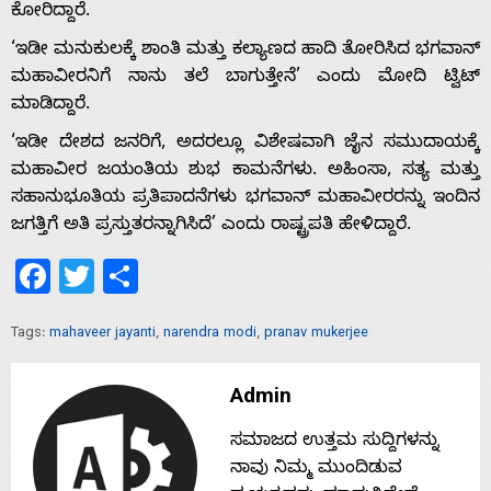
ಕೋರಿದ್ದಾರೆ.
‘ಇಡೀ ಮನುಕುಲಕ್ಕೆ ಶಾಂತಿ ಮತ್ತು ಕಲ್ಯಾಣದ ಹಾದಿ ತೋರಿಸಿದ ಭಗವಾನ್
ಮಹಾವೀರನಿಗೆ ನಾನು ತಲೆ ಬಾಗುತ್ತೇನೆ’ ಎಂದು ಮೋದಿ ಟ್ವಿಟ್
ಮಾಡಿದ್ದಾರೆ.
‘ಇಡೀ ದೇಶದ ಜನರಿಗೆ, ಅದರಲ್ಲೂ ವಿಶೇಷವಾಗಿ ಜೈನ ಸಮುದಾಯಕ್ಕೆ
ಮಹಾವೀರ ಜಯಂತಿಯ ಶುಭ ಕಾಮನೆಗಳು. ಅಹಿಂಸಾ, ಸತ್ಯ ಮತ್ತು
ಸಹಾನುಭೂತಿಯ ಪ್ರತಿಪಾದನೆಗಳು ಭಗವಾನ್ ಮಹಾವೀರರನ್ನು ಇಂದಿನ
ಜಗತ್ತಿಗೆ ಅತಿ ಪ್ರಸ್ತುತರನ್ನಾಗಿಸಿದೆ’ ಎಂದು ರಾಷ್ಟ್ರಪತಿ ಹೇಳಿದ್ದಾರೆ.
Facebook
Twitter
Share
Tags:
mahaveer jayanti
,
narendra modi
,
pranav mukerjee
Admin
Home
ಸಮಾಜದ ಉತ್ತಮ ಸುದ್ದಿಗಳನ್ನು
ನಾವು ನಿಮ್ಮ ಮುಂದಿಡುವ