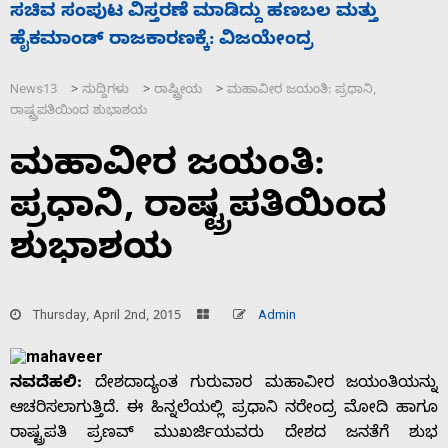
ಹಣಬಲ ಮತ್ತು
‘ಕಳೆದ 3-4 ವರ್ಷಗಳಲ್ಲಿ 40 ಲಷ್ಕರ್ ಸದಸ್ಯರ
ದ್ರ
ಮುಗಿಸಿದೆ ಭಾರತ
News13
ಸುದ್ದಿಗಳು
ರಾಷ್ಟ್ರೀಯ
ಮಹಾವೀರ ಜಯಂತಿ: ಪ್ರಧಾನಿ,
>
>
>
ರಾಷ್ಟ್ರಪತಿಯಿಂದ ಶುಭಾಶಯ
ಮಹಾವೀರ ಜಯಂತಿ:
ಪ್ರಧಾನಿ, ರಾಷ್ಟ್ರಪತಿಯಿಂದ
ಶುಭಾಶಯ
Thursday, April 2nd, 2015
Admin
ನವದೆಹಲಿ:
ದೇಶದಾದ್ಯಂತ ಗುರುವಾರ ಮಹಾವೀರ ಜಯಂತಿಯನ್ನು
ಆಚರಿಸಲಾಗುತ್ತಿದೆ. ಈ ಹಿನ್ನಲೆಯಲ್ಲಿ ಪ್ರಧಾನಿ ನರೇಂದ್ರ ಮೋದಿ ಹಾಗೂ
ರಾಷ್ಟ್ರಪತಿ ಪ್ರಣವ್ ಮುಖರ್ಜಿಯವರು ದೇಶದ ಜನತೆಗೆ ಶುಭ