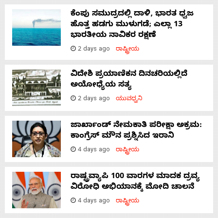
ಕೆಂಪು ಸಮುದ್ರದಲ್ಲಿ ದಾಳಿ, ಭಾರತ ಧ್ವಜ
ಹೊತ್ತ ಹಡಗು ಮುಳುಗಡೆ; ಎಲ್ಲಾ 13
ಭಾರತೀಯ ನಾವಿಕರ ರಕ್ಷಣೆ
2 days ago
ರಾಷ್ಟ್ರೀಯ
ವಿದೇಶಿ ಪ್ರಯಾಣಿಕನ ದಿನಚರಿಯಲ್ಲಿದೆ
ಅಯೋಧ್ಯೆಯ ಸತ್ಯ
2 days ago
ಯುವಧ್ವನಿ
ಜಾರ್ಖಾಂಡ್‌ ನೇಮಕಾತಿ ಪರೀಕ್ಷಾ ಅಕ್ರಮ:
ಕಾಂಗ್ರೆಸ್‌ ಮೌನ ಪ್ರಶ್ನಿಸಿದ ಇರಾನಿ
4 days ago
ರಾಷ್ಟ್ರೀಯ
ರಾಷ್ಟ್ರವ್ಯಾಪಿ 100 ವಾರಗಳ ಮಾದಕ ದ್ರವ್ಯ
ವಿರೋಧಿ ಅಭಿಯಾನಕ್ಕೆ ಮೋದಿ ಚಾಲನೆ
4 days ago
ರಾಷ್ಟ್ರೀಯ