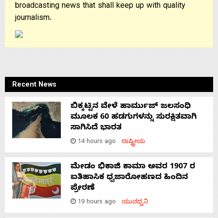
broadcasting news that shall keep up with quality
journalism.
Recent News
ಬಿಕ್ಕಟ್ಟಿನ ವೇಳೆ ಹಾರ್ಮುಜ್ ಜಲಸಂಧಿ
ಮೂಲಕ 60 ಹಡಗುಗಳನ್ನು ಸುರಕ್ಷಿತವಾಗಿ
ಸಾಗಿಸಿದೆ ಭಾರತ
14 hours ago
ರಾಷ್ಟ್ರೀಯ
ಮೇಡಂ ಭಿಕಾಜಿ ಕಾಮಾ ಅವರ 1907 ರ
ಐತಿಹಾಸಿಕ ಧ್ವಜಾರೋಹಣದ ಹಿಂದಿನ
ಪ್ರೇರಣೆ
19 hours ago
ಯುವಧ್ವನಿ