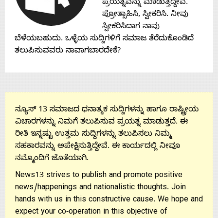
ಪ್ರಯತ್ನವನ್ನು ಮಾಡುತ್ತಿದ್ದೇವೆ.
About
ಪ್ರೋತ್ಸಾಹಿಸಿ, ಸ್ವೀಕರಿಸಿ. ನೀವು
ಸ್ವೀಕರಿಸಿದಾಗ ನಾವು
Us
ಬೆಳೆಯಬಹುದು. ಒಳ್ಳೆಯ ಸುದ್ದಿಗಳಿಗೆ ಸಮಾಜ ತೆರೆದುಕೊಂಡಿದೆ
ತಲುಪಿಸುವವರು ನಾವಾಗಬಾರದೇಕೆ?
Advertise
With
ನ್ಯೂಸ್ 13 ಸಮಾಜದ ಧನಾತ್ಮಕ ಸುದ್ದಿಗಳನ್ನು ಹಾಗೂ ರಾಷ್ಟ್ರೀಯ
ವಿಚಾರಗಳನ್ನು ನಿಮಗೆ ತಲುಪಿಸುವ ಪ್ರಯತ್ನ ಮಾಡುತ್ತದೆ. ಈ
s
ರೀತಿ ಇನ್ನಷ್ಟು ಉತ್ತಮ ಸುದ್ದಿಗಳನ್ನು ತಲುಪಿಸಲು ನಿಮ್ಮ
ಸಹಕಾರವನ್ನು ಅಪೇಕ್ಷಿಸುತ್ತಿದ್ದೇವೆ. ಈ ಕಾರ್ಯದಲ್ಲಿ ನೀವೂ
ನಮ್ಮೊಂದಿಗೆ ಜೊತೆಯಾಗಿ.
Contact
News13 strives to publish and promote positive
news/happenings and nationalistic thoughts. Join
Us
hands with us in this constructive cause. We hope and
expect your co-operation in this objective of