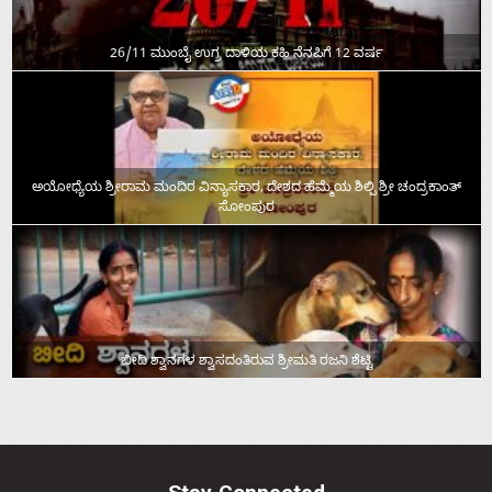
26/11 ಮುಂಬೈ ಉಗ್ರ ದಾಳಿಯ ಕಹಿ ನೆನಪಿಗೆ 12 ವರ್ಷ
ಅಯೋಧ್ಯೆಯ ಶ್ರೀರಾಮ ಮಂದಿರ ವಿನ್ಯಾಸಕಾರ, ದೇಶದ ಹೆಮ್ಮೆಯ ಶಿಲ್ಪಿ ಶ್ರೀ ಚಂದ್ರಕಾಂತ್‌
ಸೋಂಪುರ
ಬೀದಿ ಶ್ವಾನಗಳ ಶ್ವಾಸದಂತಿರುವ ಶ್ರೀಮತಿ ರಜನಿ ಶೆಟ್ಟಿ