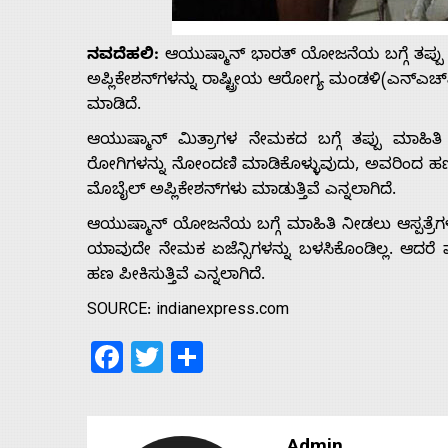
Us
ನವದೆಹಲಿ:
ಆಯುಷ್ಮಾನ್ ಭಾರತ್ ಯೋಜನೆಯ ಬಗ್ಗೆ ತಪ್ಪು ಮಾ
Advertise
ಅಪ್ಲಿಕೇಶನ್‌ಗಳನ್ನು ರಾಷ್ಟ್ರೀಯ ಆರೋಗ್ಯ ಮಂಡಳಿ(ಎನ್‌ಎಚ
ಮಾಡಿದೆ.
With
ಆಯುಷ್ಮಾನ್ ಮಿತ್ರಾಗಳ ನೇಮಕದ ಬಗ್ಗೆ ತಪ್ಪು ಮಾಹಿತಿ 
ರೋಗಿಗಳನ್ನು ನೋಂದಣಿ ಮಾಡಿಕೊಳ್ಳುವುದು, ಅವರಿಂದ ಹಣ 
s
ಮೊಬೈಲ್ ಅಪ್ಲಿಕೇಶನ್‌ಗಳು ಮಾಡುತ್ತಿವೆ ಎನ್ನಲಾಗಿದೆ.
ಆಯುಷ್ಮಾನ್ ಯೋಜನೆಯ ಬಗ್ಗೆ ಮಾಹಿತಿ ನೀಡಲು ಆಸ್ಪತ್ರೆಗಳಲ
ಯಾವುದೇ ನೇಮಕ ಏಜೆನ್ಸಿಗಳನ್ನು ಬಳಸಿಕೊಂಡಿಲ್ಲ. ಆದರೆ ವೆಬ್
Contact
ಹಣ ಪೀಕಿಸುತ್ತಿವೆ ಎನ್ನಲಾಗಿದೆ.
SOURCE: indianexpress.com
Us
Facebook
Twitter
Share