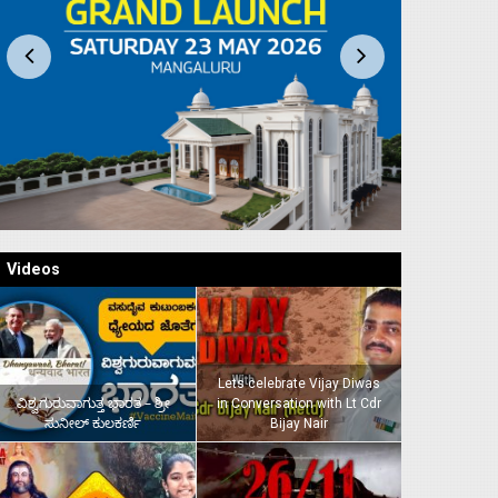
Videos
Lets celebrate Vijay Diwas
ವಿಶ್ವಗುರುವಾಗುತ್ತ ಭಾರತ – ಶ್ರೀ
in Conversation with Lt Cdr
ಸುನೀಲ್‌ ಕುಲಕರ್ಣಿ
Bijay Nair