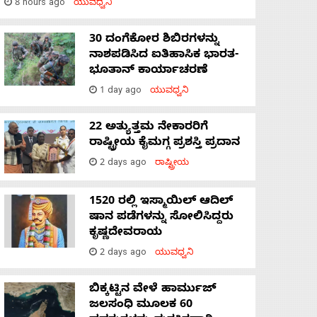
8 hours ago
ಯುವಧ್ವನಿ
30 ದಂಗೆಕೋರ ಶಿಬಿರಗಳನ್ನು
ನಾಶಪಡಿಸಿದ ಐತಿಹಾಸಿಕ ಭಾರತ-
ಭೂತಾನ್ ಕಾರ್ಯಾಚರಣೆ
1 day ago
ಯುವಧ್ವನಿ
22 ಅತ್ಯುತ್ತಮ ನೇಕಾರರಿಗೆ
ರಾಷ್ಟ್ರೀಯ ಕೈಮಗ್ಗ ಪ್ರಶಸ್ತಿ ಪ್ರದಾನ
2 days ago
ರಾಷ್ಟ್ರೀಯ
1520 ರಲ್ಲಿ ಇಸ್ಮಾಯಿಲ್ ಆದಿಲ್
ಷಾನ ಪಡೆಗಳನ್ನು ಸೋಲಿಸಿದ್ದರು
ಕೃಷ್ಣದೇವರಾಯ
2 days ago
ಯುವಧ್ವನಿ
ಬಿಕ್ಕಟ್ಟಿನ ವೇಳೆ ಹಾರ್ಮುಜ್
ಜಲಸಂಧಿ ಮೂಲಕ 60