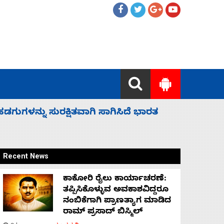
 ಬಿಡೆವು: ಛಲವಾದಿ ನಾರಾಯಣಸ್ವಾಮಿ
ಸಚಿವ ಸಂಪು
Recent News
ಕಾಕೋರಿ ರೈಲು ಕಾರ್ಯಾಚರಣೆ:
ತಪ್ಪಿಸಿಕೊಳ್ಳುವ ಅವಕಾಶವಿದ್ದರೂ
ನಂಬಿಕೆಗಾಗಿ ಪ್ರಾಣತ್ಯಾಗ ಮಾಡಿದ
ರಾಮ್ ಪ್ರಸಾದ್ ಬಿಸ್ಮಿಲ್