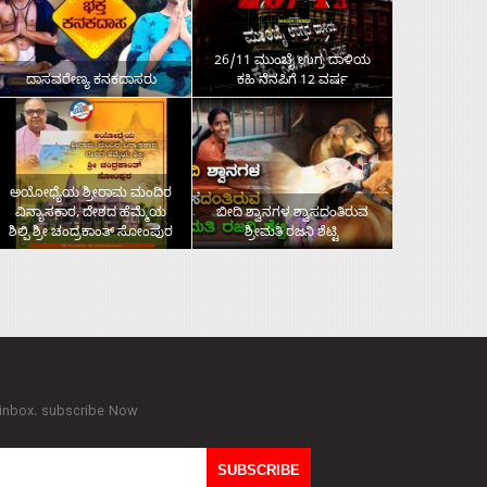
26/11 ಮುಂಬೈ ಉಗ್ರ ದಾಳಿಯ
ದಾಸವರೇಣ್ಯ ಕನಕದಾಸರು
ಕಹಿ ನೆನಪಿಗೆ 12 ವರ್ಷ
ಅಯೋಧ್ಯೆಯ ಶ್ರೀರಾಮ ಮಂದಿರ
ವಿನ್ಯಾಸಕಾರ, ದೇಶದ ಹೆಮ್ಮೆಯ
ಬೀದಿ ಶ್ವಾನಗಳ ಶ್ವಾಸದಂತಿರುವ
ಶಿಲ್ಪಿ ಶ್ರೀ ಚಂದ್ರಕಾಂತ್‌ ಸೋಂಪುರ
ಶ್ರೀಮತಿ ರಜನಿ ಶೆಟ್ಟಿ
 inbox. subscribe Now