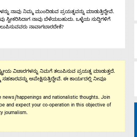
ನು ನಾವು ನಿಮ್ಮ ಮುಂದಿಡುವ ಪ್ರಯತ್ನವನ್ನು ಮಾಡುತ್ತಿದ್ದೇವೆ.
 ನೀವು ಸ್ವೀಕರಿಸಿದಾಗ ನಾವು ಬೆಳೆಯಬಹುದು. ಒಳ್ಳೆಯ ಸುದ್ದಿಗಳಿಗೆ
ತಲುಪಿಸುವವರು ನಾವಾಗಬಾರದೇಕೆ?
ಟ್ರೀಯ ವಿಚಾರಗಳನ್ನು ನಿಮಗೆ ತಲುಪಿಸುವ ಪ್ರಯತ್ನ ಮಾಡುತ್ತದೆ.
ಮ ಸಹಕಾರವನ್ನು ಅಪೇಕ್ಷಿಸುತ್ತಿದ್ದೇವೆ. ಈ ಕಾರ್ಯದಲ್ಲಿ ನೀವೂ
 news/happenings and nationalistic thoughts. Join
pe and expect your co-operation in this objective of
y journalism.