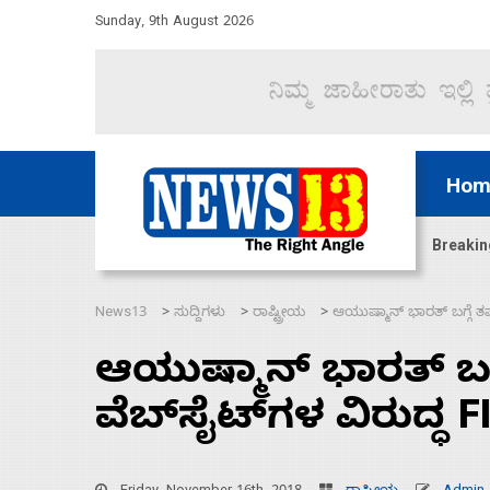
Sunday, 9th August 2026
Hom
ಜಲಸಂಧಿ ಮೂಲಕ 60 ಹಡಗುಗಳನ್ನು ಸುರಕ್ಷಿತವಾಗಿ ಸಾಗಿಸಿದೆ ಭ
Breakin
News13
ಸುದ್ದಿಗಳು
ರಾಷ್ಟ್ರೀಯ
ಆಯುಷ್ಮಾನ್ ಭಾರತ್ ಬಗ್ಗೆ ತಪ್
>
>
>
ಆಯುಷ್ಮಾನ್ ಭಾರತ್ ಬಗ್ಗ
ವೆಬ್‌ಸೈಟ್‌ಗಳ ವಿರುದ್ಧ F