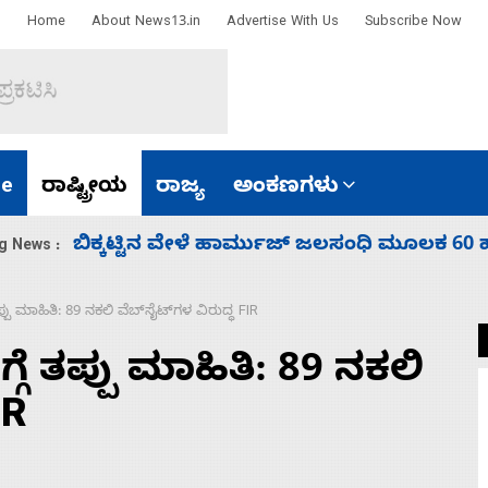
Home
About News13.in
Advertise With Us
Subscribe Now
e
ರಾಷ್ಟ್ರೀಯ
ರಾಜ್ಯ
ಅಂಕಣಗಳು
ಾರತ
ನಾಗೇಂದ್ರ ರಾಜೀನಾಮೆ ಕೊಡದಿದ್ದರೆ ಸದನ ನಡೆಸಲು
g News :
ಪು ಮಾಹಿತಿ: 89 ನಕಲಿ ವೆಬ್‌ಸೈಟ್‌ಗಳ ವಿರುದ್ಧ FIR
ೆ ತಪ್ಪು ಮಾಹಿತಿ: 89 ನಕಲಿ
IR