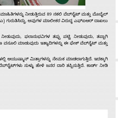
ಹಿತಿಗಳನ್ನು ನೀಡುತ್ತಿರುವ 89 ನಕಲಿ ವೆಬ್‌ಸೈಟ್ ಮತ್ತು ಮೊಬೈಲ್
್‌ಎ) ಗುರುತಿಸಿದ್ದು, ಅವುಗಳ ಮಾಲೀಕರ ವಿರುದ್ಧ ಎಫ್‌ಐಆರ್ ದಾಖಲು
ನೀಡುವುದು, ಫಲಾನುಭವಿಗಳ ತಪ್ಪು ಪಟ್ಟಿ ನೀಡುವುದು, ತಪ್ಪಾಗಿ
ವಸೂಲಿ ಮಾಡುವುದು ಇತ್ಯಾದಿಗಳನ್ನು ಈ ಫೇಕ್ ವೆಬ್‌ಸೈಟ್ ಮತ್ತು
್ಲಿ ಆಯುಷ್ಮಾನ್ ಮಿತ್ರಾಗಳನ್ನು ನೇಮಕ ಮಾಡಲಾಗುತ್ತಿದೆ. ಇದಕ್ಕಾಗಿ
‌ಸೈಟ್‌ಗಳು ಸುಳ್ಳು ಹೇಳಿ ಜನರ ದಾರಿ ತಪ್ಪಿಸುತ್ತಿದೆ. ಕಾರ್ಡ್ ನೀಡಿ