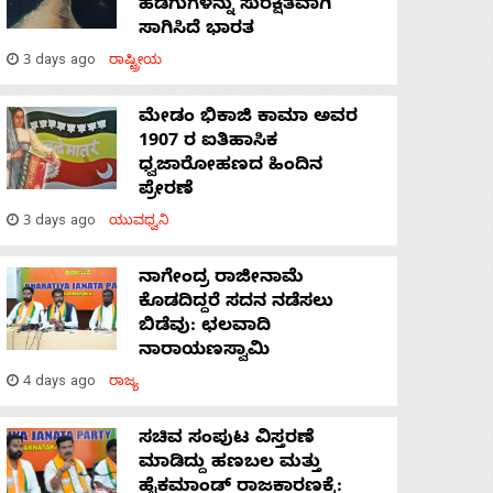
ಹಡಗುಗಳನ್ನು ಸುರಕ್ಷಿತವಾಗಿ
ಸಾಗಿಸಿದೆ ಭಾರತ
3 days ago
ರಾಷ್ಟ್ರೀಯ
ಮೇಡಂ ಭಿಕಾಜಿ ಕಾಮಾ ಅವರ
1907 ರ ಐತಿಹಾಸಿಕ
ಧ್ವಜಾರೋಹಣದ ಹಿಂದಿನ
ಪ್ರೇರಣೆ
3 days ago
ಯುವಧ್ವನಿ
ನಾಗೇಂದ್ರ ರಾಜೀನಾಮೆ
ಕೊಡದಿದ್ದರೆ ಸದನ ನಡೆಸಲು
ಬಿಡೆವು: ಛಲವಾದಿ
ನಾರಾಯಣಸ್ವಾಮಿ
4 days ago
ರಾಜ್ಯ
ಸಚಿವ ಸಂಪುಟ ವಿಸ್ತರಣೆ
ಮಾಡಿದ್ದು ಹಣಬಲ ಮತ್ತು
ಹೈಕಮಾಂಡ್ ರಾಜಕಾರಣಕ್ಕೆ: