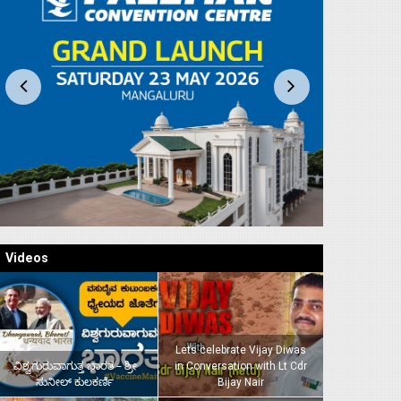
Videos
Lets celebrate Vijay Diwas
ವಿಶ್ವಗುರುವಾಗುತ್ತ ಭಾರತ – ಶ್ರೀ
in Conversation with Lt Cdr
ಸುನೀಲ್‌ ಕುಲಕರ್ಣಿ
Bijay Nair