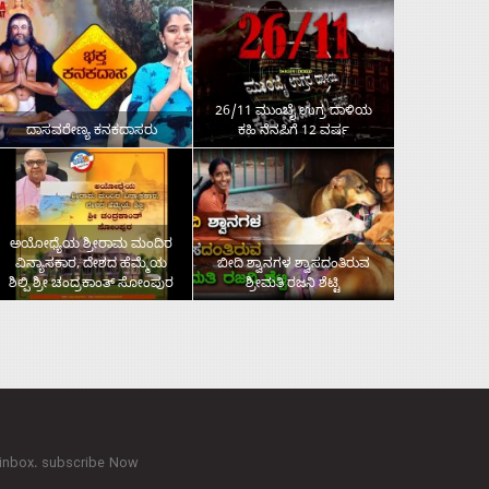
26/11 ಮುಂಬೈ ಉಗ್ರ ದಾಳಿಯ
ದಾಸವರೇಣ್ಯ ಕನಕದಾಸರು
ಕಹಿ ನೆನಪಿಗೆ 12 ವರ್ಷ
ಅಯೋಧ್ಯೆಯ ಶ್ರೀರಾಮ ಮಂದಿರ
ವಿನ್ಯಾಸಕಾರ, ದೇಶದ ಹೆಮ್ಮೆಯ
ಬೀದಿ ಶ್ವಾನಗಳ ಶ್ವಾಸದಂತಿರುವ
ಶಿಲ್ಪಿ ಶ್ರೀ ಚಂದ್ರಕಾಂತ್‌ ಸೋಂಪುರ
ಶ್ರೀಮತಿ ರಜನಿ ಶೆಟ್ಟಿ
 inbox. subscribe Now