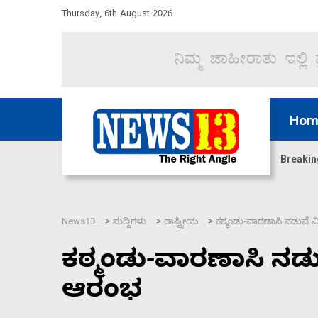
Thursday, 6th August 2026
Hom
ದ್ದರೆ ಸದನ ನಡೆಸಲು ಬಿಡೆವು: ಛಲವಾದಿ ನಾರಾಯಣಸ್ವಾಮಿ
Breakin
News13
ಸುದ್ದಿಗಳು
ರಾಷ್ಟ್ರೀಯ
ಕಠ್ಮಂಡು-ವಾರಣಾಸಿ ನಡುವ
>
>
>
ಕಠ್ಮಂಡು-ವಾರಣಾಸಿ ನ
ಆರಂಭ