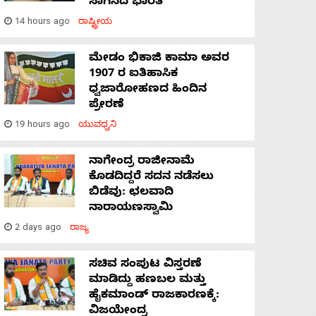
ಸಾಗಿಸಿದೆ ಭಾರತ
14 hours ago
ರಾಷ್ಟ್ರೀಯ
ಮೇಡಂ ಭಿಕಾಜಿ ಕಾಮಾ ಅವರ
1907 ರ ಐತಿಹಾಸಿಕ
ಧ್ವಜಾರೋಹಣದ ಹಿಂದಿನ
ಪ್ರೇರಣೆ
19 hours ago
ಯುವಧ್ವನಿ
ನಾಗೇಂದ್ರ ರಾಜೀನಾಮೆ
ಕೊಡದಿದ್ದರೆ ಸದನ ನಡೆಸಲು
ಬಿಡೆವು: ಛಲವಾದಿ
ನಾರಾಯಣಸ್ವಾಮಿ
2 days ago
ರಾಜ್ಯ
ಸಚಿವ ಸಂಪುಟ ವಿಸ್ತರಣೆ
ಮಾಡಿದ್ದು ಹಣಬಲ ಮತ್ತು
ಹೈಕಮಾಂಡ್ ರಾಜಕಾರಣಕ್ಕೆ:
ವಿಜಯೇಂದ್ರ