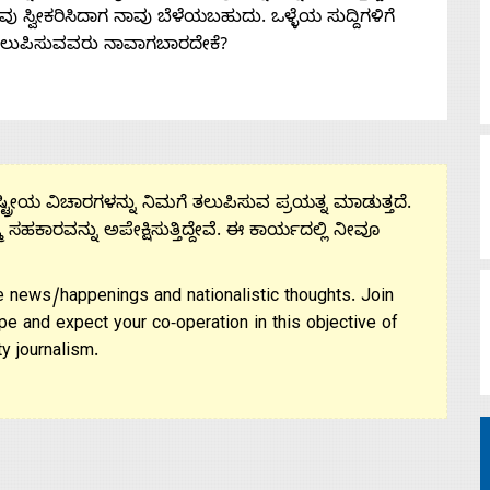
 ನೀವು ಸ್ವೀಕರಿಸಿದಾಗ ನಾವು ಬೆಳೆಯಬಹುದು. ಒಳ್ಳೆಯ ಸುದ್ದಿಗಳಿಗೆ
ತಲುಪಿಸುವವರು ನಾವಾಗಬಾರದೇಕೆ?
ಟ್ರೀಯ ವಿಚಾರಗಳನ್ನು ನಿಮಗೆ ತಲುಪಿಸುವ ಪ್ರಯತ್ನ ಮಾಡುತ್ತದೆ.
ಮ ಸಹಕಾರವನ್ನು ಅಪೇಕ್ಷಿಸುತ್ತಿದ್ದೇವೆ. ಈ ಕಾರ್ಯದಲ್ಲಿ ನೀವೂ
 news/happenings and nationalistic thoughts. Join
pe and expect your co-operation in this objective of
y journalism.