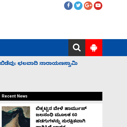
ಹೈಕಮಾಂಡ್ ರಾಜಕಾರಣಕ್ಕೆ: ವಿಜಯೇಂದ್ರ
‘ಕಳೆದ 3-4 
Recent News
ಬಿಕ್ಕಟ್ಟಿನ ವೇಳೆ ಹಾರ್ಮುಜ್
ಜಲಸಂಧಿ ಮೂಲಕ 60
ಹಡಗುಗಳನ್ನು ಸುರಕ್ಷಿತವಾಗಿ