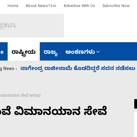
Home
About News13.in
Advertise With Us
Subscribe Now
e
ರಾಷ್ಟ್ರೀಯ
ರಾಜ್ಯ
ಅಂಕಣಗಳು
ಸಚಿವ ಸಂಪುಟ ವಿಸ್ತರಣೆ ಮಾಡಿದ್ದು ಹಣಬಲ ಮತ್ತು 
g News :
ೆ ವಿಮಾನಯಾನ ಸೇವೆ ಆರಂಭ
ಡುವೆ ವಿಮಾನಯಾನ ಸೇವೆ