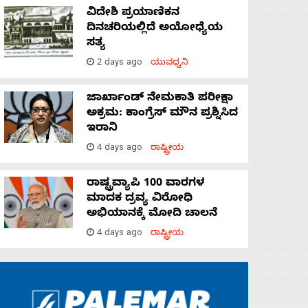
ವಿದೇಶಿ ಪ್ರಯಾಣಿಕನ
ದಿನಚರಿಯಲ್ಲಿದೆ ಅಯೋಧ್ಯೆಯ
ಸತ್ಯ
2 days ago
ಯುವಧ್ವನಿ
ಜಾರ್ಖಾಂಡ್‌ ನೇಮಕಾತಿ ಪರೀಕ್ಷಾ
ಅಕ್ರಮ: ಕಾಂಗ್ರೆಸ್‌ ಮೌನ ಪ್ರಶ್ನಿಸಿದ
ಇರಾನಿ
4 days ago
ರಾಷ್ಟ್ರೀಯ
ರಾಷ್ಟ್ರವ್ಯಾಪಿ 100 ವಾರಗಳ
ಮಾದಕ ದ್ರವ್ಯ ವಿರೋಧಿ
ಅಭಿಯಾನಕ್ಕೆ ಮೋದಿ ಚಾಲನೆ
4 days ago
ರಾಷ್ಟ್ರೀಯ